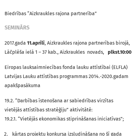
Biedrības “Aizkraukles rajona partnerība”
SEMINĀRS
2017.gada
11.aprīlī
, Aizkraukles rajona partnerības birojā,
Lāčplēša ielā 1 – 37 kab., Aizkraukles novads,
plkst.10:00
Eiropas lauksaimniecības fonda lauku attīstībai (ELFLA)
Latvijas Lauku attīstības programmas 2014.-2020.gadam
apakšpasākuma
19.2. “Darbības īstenošana ar sabiedrības virzītas
vietējās attīstības stratēģiju” aktivitātē:
19.2.1. “Vietējās ekonomikas stiprināšanas iniciatīvas”;
kārtas projektu konkursa izsludināšana no šī gada