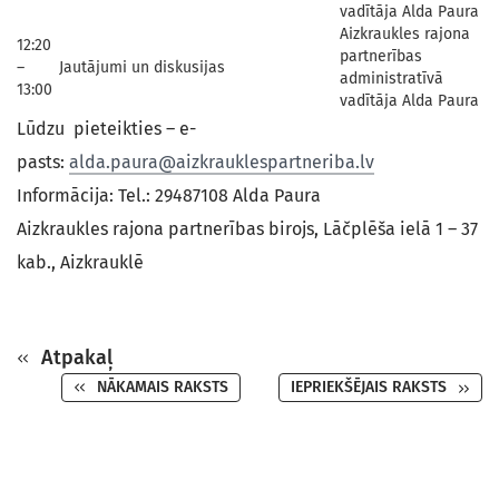
vadītāja Alda Paura
Aizkraukles rajona
12:20
partnerības
–
Jautājumi un diskusijas
administratīvā
13:00
vadītāja Alda Paura
Lūdzu pieteikties – e-
pasts:
alda.paura@aizkrauklespartneriba.lv
Informācija: Tel.: 29487108 Alda Paura
Aizkraukles rajona partnerības birojs, Lāčplēša ielā 1 – 37
kab., Aizkrauklē
Atpakaļ
NĀKAMAIS RAKSTS
IEPRIEKŠĒJAIS RAKSTS