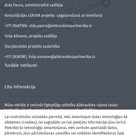
Alda Paura, administratīvā vadītāja
Konsultācijas LEADER projektu sagatavošanā un ieviešanā
+371 29487108, alda.paura@aizkrauklespartneriba.lv
Ilvija Ašmane, projektu vadītāja
Starptautisko projektu sadarbība
+371 28367981, ilvija.asmane@aizkrauklespartneriba.lv
Tuvākie notikumi
Cita informācija
Mūsu mērķis ir veicināt ilgtspējīgu attīstību Aizkraukles rajona lauku
teritorijā, pārstāvot sabiedrības intereses tās attīstībā.
Lai nodrošinātu vislabāko pieredzi, mēs izmantojam tādas tehnoloģijas kā
sīkdatnes (cookies), lai saglabātu un/vai piekļūtu informācijai jūsu ierīcē.
Piekrītot šo tehnoloģiju izmantošanai, mēs varēsim apstrādāt datus,
piemēram, jūsu pārlūkošanas uzvedību vai unikālos identifikatorus šajā