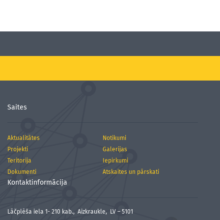
Saites
Aktualitātes
Notikumi
Projekti
Galerijas
Teritorija
Iepirkumi
Dokumenti
Atskaites un pārskati
Kontaktinformācija
Lāčplēša iela 1- 210 kab., Aizkraukle, LV – 5101