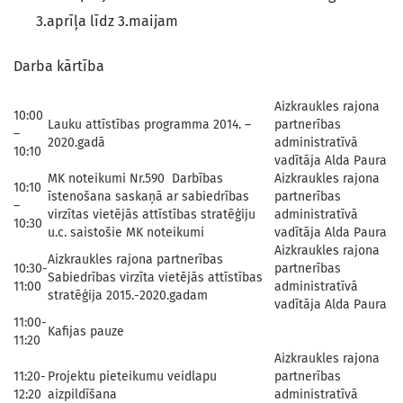
3.aprīļa līdz 3.maijam
Darba kārtība
Aizkraukles rajona
10:00
Lauku attīstības programma 2014. –
partnerības
–
2020.gadā
administratīvā
10:10
vadītāja Alda Paura
MK noteikumi Nr.590 Darbības
Aizkraukles rajona
10:10
īstenošana saskaņā ar sabiedrības
partnerības
–
virzītas vietējās attīstības stratēģiju
administratīvā
10:30
u.c. saistošie MK noteikumi
vadītāja Alda Paura
Aizkraukles rajona
Aizkraukles rajona partnerības
10:30-
partnerības
Sabiedrības virzīta vietējās attīstības
11:00
administratīvā
stratēģija 2015.-2020.gadam
vadītāja Alda Paura
11:00-
Kafijas pauze
11:20
Aizkraukles rajona
11:20-
Projektu pieteikumu veidlapu
partnerības
12:20
aizpildīšana
administratīvā