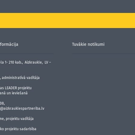
formācija
Tuvākie notikumi
la 1- 210 kab., Aizkraukle, LV –
 administratīvā vadītāja
jas LEADER projektu
anā un ieviešanā
08,
@aizkrauklespartneriba.lv
ne, projektu vadītāja
sko projektu sadarbība