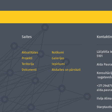
Saites
Kontaktin
Lāčplēša ie
Aktualitātes
Notikumi
5101
Projekti
Galerijas
Teritorija
Iepirkumi
Alda Paura,
Dokumenti
Atskaites un pārskati
Konsultāci
sagatavoš
+371 294871
alda.paura
Ilvija Ašma
Starptauti