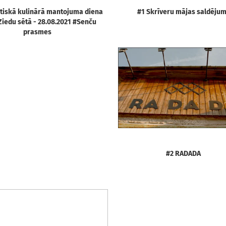
tiskā kulinārā mantojuma diena
#1 Skrīveru mājas saldēju
Ziedu sētā - 28.08.2021 #Senču
prasmes
#2 RADADA