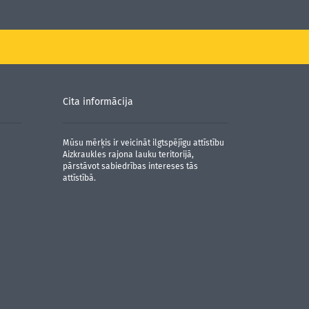
Cita informācija
Mūsu mērķis ir veicināt ilgtspējīgu attīstību
Aizkraukles rajona lauku teritorijā,
pārstāvot sabiedrības intereses tās
attīstībā.