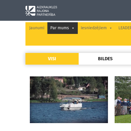
Jaunumi
Par mums
Iesniedzējiem
LEADE
VISI
BILDES