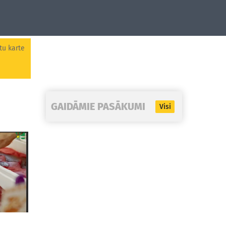
tu karte
GAIDĀMIE PASĀKUMI
Visi