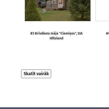
#3 Brīvdienu māja "Ciemiņos", SIA
#
Hillsland
Skatīt vairāk