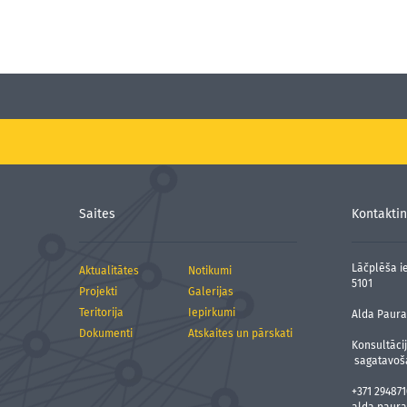
Saites
Kontaktin
Lāčplēša ie
Aktualitātes
Notikumi
5101
Projekti
Galerijas
Teritorija
Iepirkumi
Alda Paura,
Dokumenti
Atskaites un pārskati
Konsultāci
sagatavoš
+371 294871