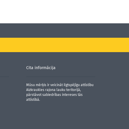
Cita informācija
Mūsu mērķis ir veicināt ilgtspējīgu attīstību
Aizkraukles rajona lauku teritorijā,
pārstāvot sabiedrības intereses tās
attīstībā.