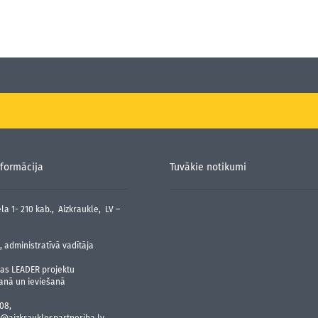
formācija
Tuvākie notikumi
la 1- 210 kab., Aizkraukle, LV –
 administratīvā vadītāja
jas LEADER projektu
anā un ieviešanā
08,