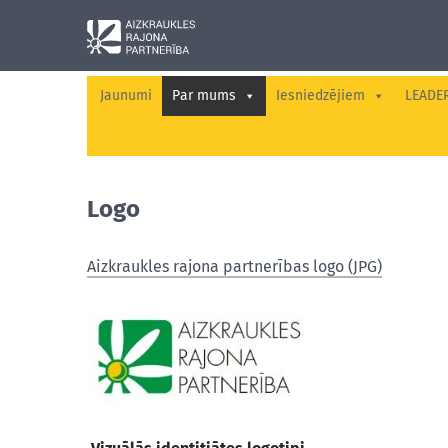
Jaunumi
Par mums
Iesniedzējiem
LEADE
Logo
Aizkraukles rajona partnerības logo (JPG)