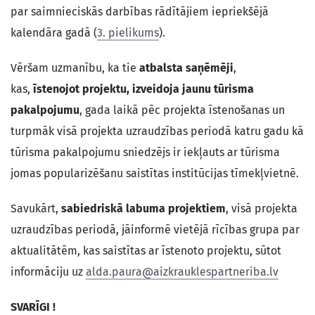
par saimnieciskās darbības rādītājiem iepriekšējā
kalendāra gadā (
3. pielikums
).
Vēršam uzmanību, ka tie
atbalsta saņēmēji
,
kas,
īstenojot projektu, izveidoja jaunu tūrisma
pakalpojumu
, gada laikā pēc projekta īstenošanas un
turpmāk visā projekta uzraudzības periodā katru gadu kā
tūrisma pakalpojumu sniedzējs ir iekļauts ar tūrisma
jomas popularizēšanu saistītas institūcijas tīmekļvietnē.
Savukārt,
sabiedriskā labuma projektiem
, visā projekta
uzraudzības periodā, jāinformē vietējā rīcības grupa par
aktualitātēm, kas saistītas ar īstenoto projektu, sūtot
informāciju uz
alda.paura@aizkrauklespartneriba.lv
SVARĪGI
!