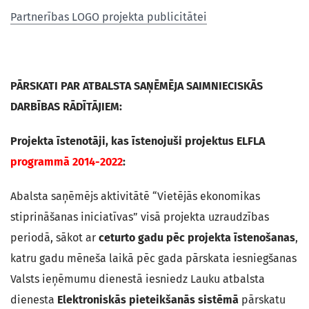
Partnerības LOGO projekta publicitātei
PĀRSKATI PAR ATBALSTA SAŅĒMĒJA SAIMNIECISKĀS
DARBĪBAS RĀDĪTĀJIEM:
Projekta īstenotāji, kas īstenojuši projektus ELFLA
programmā 2014-2022
:
Abalsta saņēmējs aktivitātē “Vietējās ekonomikas
stiprināšanas iniciatīvas” visā projekta uzraudzības
periodā, sākot ar
ceturto gadu pēc projekta īstenošanas
,
katru gadu mēneša laikā pēc gada pārskata iesniegšanas
Valsts ieņēmumu dienestā iesniedz Lauku atbalsta
dienesta
Elektroniskās pieteikšanās sistēmā
pārskatu