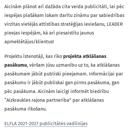
Aicinām plānot arī dažāda cita veida publicitāti, lai pēc
iespējas plašākam lokam darītu zināmu par sabiedrības
virzītas vietējās attīstības stratēģijas ieviešanu, LEADER
pieejas iespējām, kā arī piesaistītu jaunus
apmeklētājus/klientus!
Projektu īstenotāji, kas rīko
projekta atklāšanas
pasākumu
, vēršam Jūsu uzmanību uz to, ka atklāšanas
pasākumam jābūt publiski pieejamam. Informācijai par
pasākumu ir jābūt publiskai gan pirms pasākuma, gan
pēc pasākuma. Aicinām laicīgi informēt biedrību
“Aizkraukles rajona partnerība” par atklāšanas
pasākuma rīkošanu.
ELFLA 2021-2027 publicitātes vadlīnijas