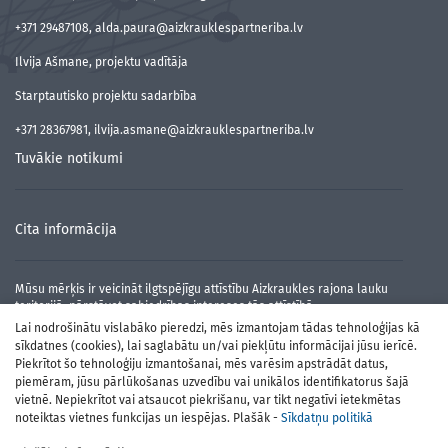
+371 29487108, alda.paura@aizkrauklespartneriba.lv
Ilvija Ašmane, projektu vadītāja
Starptautisko projektu sadarbība
+371 28367981, ilvija.asmane@aizkrauklespartneriba.lv
Tuvākie notikumi
Cita informācija
Mūsu mērķis ir veicināt ilgtspējīgu attīstību Aizkraukles rajona lauku
teritorijā, pārstāvot sabiedrības intereses tās attīstībā.
Lai nodrošinātu vislabāko pieredzi, mēs izmantojam tādas tehnoloģijas kā
sīkdatnes (cookies), lai saglabātu un/vai piekļūtu informācijai jūsu ierīcē.
Piekrītot šo tehnoloģiju izmantošanai, mēs varēsim apstrādāt datus,
piemēram, jūsu pārlūkošanas uzvedību vai unikālos identifikatorus šajā
vietnē. Nepiekrītot vai atsaucot piekrišanu, var tikt negatīvi ietekmētas
noteiktas vietnes funkcijas un iespējas. Plašāk -
Sīkdatņu politikā