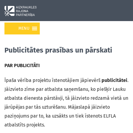
MENU
Publicitātes prasības un pārskati
PAR PUBLICITĀTI
Īpaša vērība projektu īstenotājiem jāpievērš
publicitātei
.
Jāizvieto zīme par atbalsta saņemšanu, ko piešķir Lauku
atbalsta dienesta pārstāvji, tā jāizvieto redzamā vietā un
jārūpējas par tās uzturēšanu. Mājaslapā jāizvieto
paziņojums par to, ka uzsākts un tiek īstenots ELFLA
atbalstīts projekts.