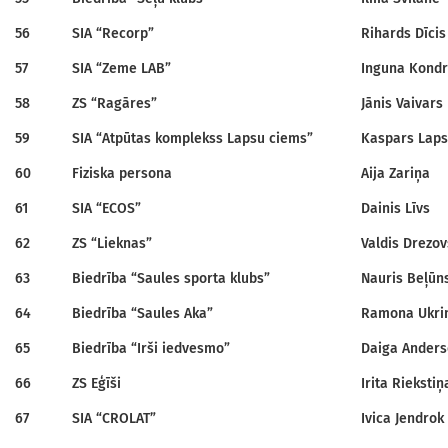
56
SIA “Recorp”
Rihards Dīcis
57
SIA “Zeme LAB”
Inguna Kondr
58
ZS “Ragāres”
Jānis Vaivars
59
SIA “Atpūtas komplekss Lapsu ciems”
Kaspars Lap
60
Fiziska persona
Aija Zariņa
61
SIA “ECOS”
Dainis Līvs
62
ZS “Lieknas”
Valdis Drezov
63
Biedrība “Saules sporta klubs”
Nauris Beļūn
64
Biedrība “Saules Aka”
Ramona Ukri
65
Biedrība “Irši iedvesmo”
Daiga Ander
66
ZS Eģīši
Irita Riekstiņ
67
SIA “CROLAT”
Ivica Jendrok