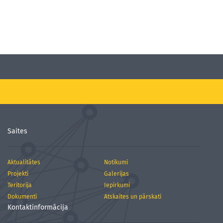
Saites
Aktualitātes
Notikumi
Projekti
Galerijas
Teritorija
Iepirkumi
Dokumenti
Atskaites un pārskati
Kontaktinformācija