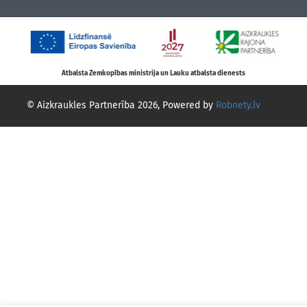
Atbalsta Zemkopības ministrija un Lauku atbalsta dienests
© Aizkraukles Partnerība 2026, Powered by
Robnety.lv