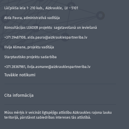
Lāčplēša iela 1- 210 kab., Aizkraukle, LV – 5101
Alda Paura, administratīvā vadītāja
Konsultācijas LEADER projektu sagatavošanā un ieviešanā
+371 29487108, alda.paura@aizkrauklespartneriba.lv
Ilvija Ašmane, projektu vadītāja
Starptautisko projektu sadarbība
+371 28367981, ilvija.asmane@aizkrauklespartneriba.lv
Tuvākie notikumi
Cita informācija
Mūsu mērķis ir veicināt ilgtspējīgu attīstību Aizkraukles rajona lauku
teritorijā, pārstāvot sabiedrības intereses tās attīstībā.