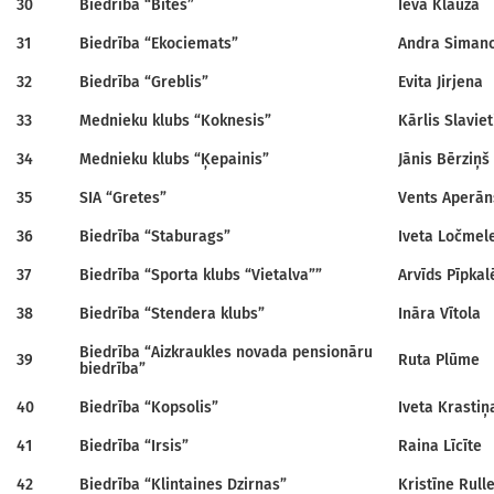
30
Biedrība “Bites”
Ieva Klauža
31
Biedrība “Ekociemats”
Andra Siman
32
Biedrība “Greblis”
Evita Jirjena
33
Mednieku klubs “Koknesis”
Kārlis Slaviet
34
Mednieku klubs “Ķepainis”
Jānis Bērziņš
35
SIA “Gretes”
Vents Aperān
36
Biedrība “Staburags”
Iveta Ločmel
37
Biedrība “Sporta klubs “Vietalva””
Arvīds Pīpkal
38
Biedrība “Stendera klubs”
Ināra Vītola
Biedrība “Aizkraukles novada pensionāru
39
Ruta Plūme
biedrība”
40
Biedrība “Kopsolis”
Iveta Krastiņ
41
Biedrība “Irsis”
Raina Līcīte
42
Biedrība “Klintaines Dzirnas”
Kristīne Rull