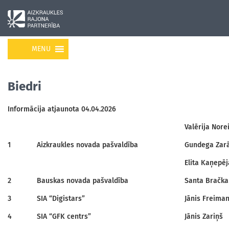
MENU
Biedri
Informācija atjaunota 04.04.2026
Valērija Nore
1
Aizkraukles novada pašvaldība
Gundega Zar
Elita Kaņepēj
2
Bauskas novada pašvaldība
Santa Bračka
3
SIA “Digistars”
Jānis Freiman
4
SIA “GFK centrs”
Jānis Zariņš