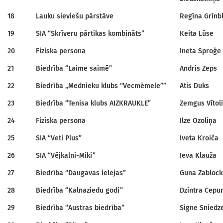
18
Lauku sieviešu pārstāve
Regīna Grīnb
19
SIA “Skrīveru pārtikas kombināts”
Keita Lūse
20
Fiziska persona
Ineta Sproģe
21
Biedrība “Laime saimē”
Andris Zeps
22
Biedrība „Mednieku klubs “Vecmēmele””
Atis Duks
23
Biedrība “Tenisa klubs AIZKRAUKLE”
Zemgus Vītol
24
Fiziska persona
Ilze Ozoliņa
25
SIA “Veti Plus”
Iveta Kroiča
26
SIA “Vējkalni-Miki”
Ieva Klauža
27
Biedrība “Daugavas ielejas”
Guna Zablock
28
Biedrība “Kalnaziedu godi”
Dzintra Cepu
29
Biedrība “Austras biedrība”
Signe Sniedz