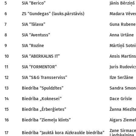
5
SIA “Berico”
Jānis Bērziņš
6
ZS “Gundegas” (lauks.pārstāvis)
Madara Vēve
7
SIA “Tālava”
Guna Rubene
8
SIA “Aventuss”
Anna Urtāne
9
SIA “Rozīne
Mārtiņš Sotn
10
SIA “ABERKALNS IT”
Ansis Martin
11
SIA “FORMENTOR”
Juris Rudovic
12
SIA “S&G Transserviss”
Ilze Seržāne
13
Biedrība “Spuldzītes”
Sandra Smon
14
Biedrība „Koknesei”
Dace Grīsle
15
Biedrība „Ērberģietes”
Žanna Miezīt
16
Biedrība “Ziemeļu klints”
Aigars Ziemel
Zane Sirmace
17
Biedrība “Jauktā kora Aizkraukle biedrība”
Liedskalniņa