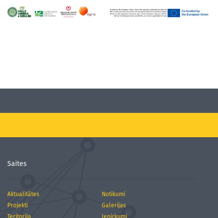
Saites
Aktualitātes
Notikumi
Projekti
Galerijas
Teritorija
Iepirkumi