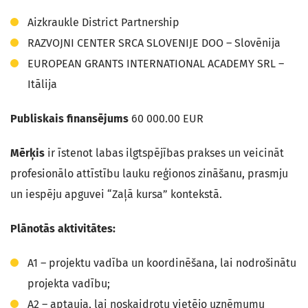
Aizkraukle District Partnership
RAZVOJNI CENTER SRCA SLOVENIJE DOO – Slovēnija
EUROPEAN GRANTS INTERNATIONAL ACADEMY SRL –
Itālija
Publiskais finansējums
60 000.00 EUR
Mērķis
ir īstenot labas ilgtspējības prakses un veicināt
profesionālo attīstību lauku reģionos zināšanu, prasmju
un iespēju apguvei “Zaļā kursa” kontekstā.
Plānotās aktivitātes:
A1 – projektu vadība un koordinēšana, lai nodrošinātu
projekta vadību;
A2 – aptauja, lai noskaidrotu vietējo uzņēmumu