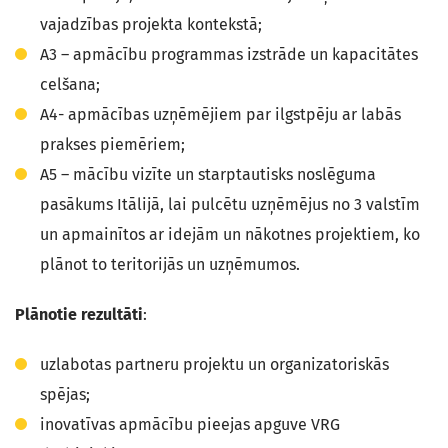
vajadzības projekta kontekstā;
A3 – apmācību programmas izstrāde un kapacitātes
celšana;
A4- apmācības uzņēmējiem par ilgstpēju ar labās
prakses piemēriem;
A5 – mācību vizīte un starptautisks noslēguma
pasākums Itālijā, lai pulcētu uzņēmējus no 3 valstīm
un apmainītos ar idejām un nākotnes projektiem, ko
plānot to teritorijās un uzņēmumos.
Plānotie rezultāti
:
uzlabotas partneru projektu un organizatoriskās
spējas;
inovatīvas apmācību pieejas apguve VRG