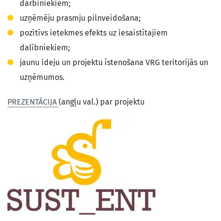
darbiniekiem;
uzņēmēju prasmju pilnveidošana;
pozitīvs ietekmes efekts uz iesaistītajiem
dalībniekiem;
jaunu ideju un projektu īstenošana VRG
teritorijās un
uzņēmumos.
PREZENTĀCIJA
(angļu val.) par projektu