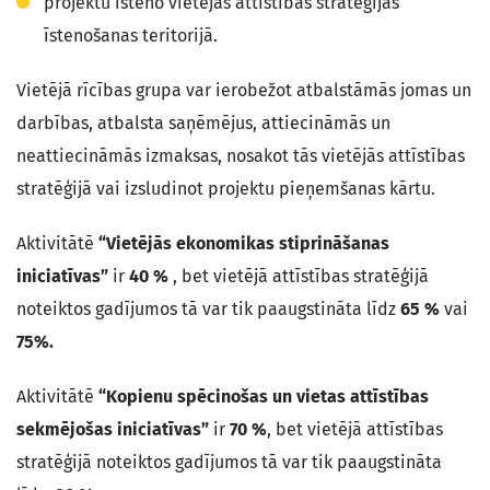
projektu īsteno vietējās attīstības stratēģijas
īstenošanas teritorijā.
Vietējā rīcības grupa var ierobežot atbalstāmās jomas un
darbības, atbalsta saņēmējus, attiecināmās un
neattiecināmās izmaksas, nosakot tās vietējās attīstības
stratēģijā vai izsludinot projektu pieņemšanas kārtu.
Aktivitātē
“Vietējās ekonomikas stiprināšanas
iniciatīvas”
ir
40 %
, bet vietējā attīstības stratēģijā
noteiktos gadījumos tā var tik paaugstināta līdz
65 %
vai
75%.
Aktivitātē
“Kopienu spēcinošas un vietas attīstības
sekmējošas iniciatīvas”
ir
70 %
, bet vietējā attīstības
stratēģijā noteiktos gadījumos tā var tik paaugstināta