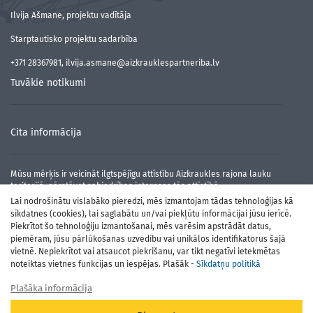
Ilvija Ašmane, projektu vadītāja
Starptautisko projektu sadarbība
+371 28367981, ilvija.asmane@aizkrauklespartneriba.lv
Tuvākie notikumi
Cita informācija
Mūsu mērķis ir veicināt ilgtspējīgu attīstību Aizkraukles rajona lauku
teritorijā, pārstāvot sabiedrības intereses tās attīstībā.
Lai nodrošinātu vislabāko pieredzi, mēs izmantojam tādas tehnoloģijas kā
sīkdatnes (cookies), lai saglabātu un/vai piekļūtu informācijai jūsu ierīcē.
Piekrītot šo tehnoloģiju izmantošanai, mēs varēsim apstrādāt datus,
piemēram, jūsu pārlūkošanas uzvedību vai unikālos identifikatorus šajā
vietnē. Nepiekrītot vai atsaucot piekrišanu, var tikt negatīvi ietekmētas
noteiktas vietnes funkcijas un iespējas. Plašāk -
Sīkdatņu politikā
Plašāka informācija
Atbalsta Zemkopības ministrija un Lauku atbalsta dienests