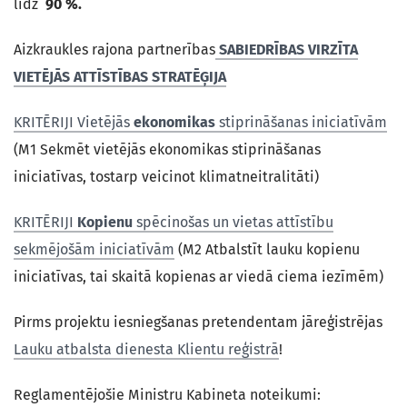
līdz
90 %.
Aizkraukles rajona partnerības
SABIEDRĪBAS VIRZĪTA
VIETĒJĀS ATTĪSTĪBAS STRATĒĢIJA
KRITĒRIJI Vietējās
ekonomikas
stiprināšanas iniciatīvām
(M1 Sekmēt vietējās ekonomikas stiprināšanas
iniciatīvas, tostarp veicinot klimatneitralitāti)
KRITĒRIJI
Kopienu
spēcinošas un vietas attīstību
sekmējošām iniciatīvām
(M2 Atbalstīt lauku kopienu
iniciatīvas, tai skaitā kopienas ar viedā ciema iezīmēm)
Pirms projektu iesniegšanas pretendentam jāreģistrējas
Lauku atbalsta dienesta Klientu reģistrā
!
Reglamentējošie Ministru Kabineta noteikumi: