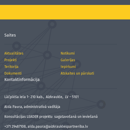
Saites
Aktualitātes
Notikumi
Projekti
Galerijas
Teritorija
Iepirkumi
Dokumenti
Atskaites un pārskati
Kontaktinformācija
Lāčplēša iela 1- 210 kab., Aizkraukle, LV – 5101
Alda Paura, administratīvā vadītāja
Konsultācijas LEADER projektu sagatavošanā un ieviešanā
+371 29487108, alda.paura@aizkrauklespartneriba.lv