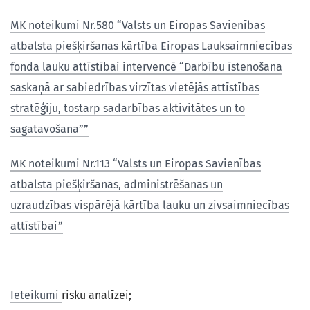
MK noteikumi Nr.580 “Valsts un Eiropas Savienības
atbalsta piešķiršanas kārtība Eiropas Lauksaimniecības
fonda lauku attīstībai intervencē “Darbību īstenošana
saskaņā ar sabiedrības virzītas vietējās attīstības
stratēģiju, tostarp sadarbības aktivitātes un to
sagatavošana””
MK noteikumi Nr.113 “Valsts un Eiropas Savienības
atbalsta piešķiršanas, administrēšanas un
uzraudzības vispārējā kārtība lauku un zivsaimniecības
attīstībai”
Ieteikumi
risku analīzei;