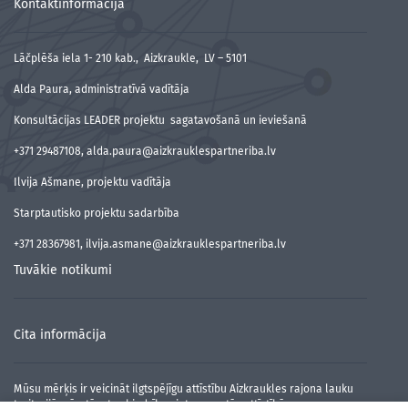
Kontaktinformācija
Lāčplēša iela 1- 210 kab., Aizkraukle, LV – 5101
Alda Paura, administratīvā vadītāja
Konsultācijas LEADER projektu sagatavošanā un ieviešanā
+371 29487108, alda.paura@aizkrauklespartneriba.lv
Ilvija Ašmane, projektu vadītāja
Starptautisko projektu sadarbība
+371 28367981, ilvija.asmane@aizkrauklespartneriba.lv
Tuvākie notikumi
Cita informācija
Mūsu mērķis ir veicināt ilgtspējīgu attīstību Aizkraukles rajona lauku
teritorijā, pārstāvot sabiedrības intereses tās attīstībā.