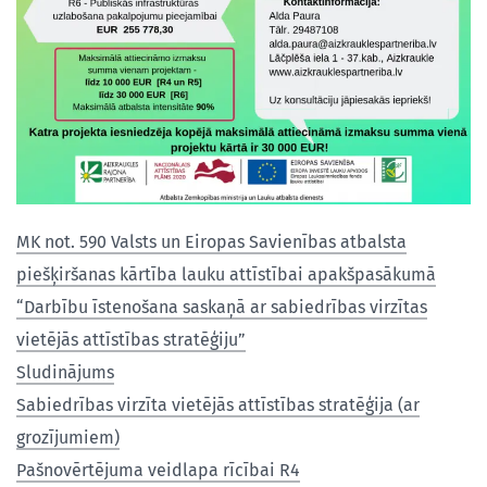
MK not. 590 Valsts un Eiropas Savienības atbalsta
piešķiršanas kārtība lauku attīstībai apakšpasākumā
“Darbību īstenošana saskaņā ar sabiedrības virzītas
vietējās attīstības stratēģiju”
Sludinājums
Sabiedrības virzīta vietējās attīstības stratēģija (ar
grozījumiem)
Pašnovērtējuma veidlapa rīcībai R4