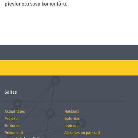
pievienotu savu komentāru.
Saites
Aktualitātes
Notikumi
Projekti
Galerijas
Teritorija
Iepirkumi
Dokumenti
Atskaites un pārskati