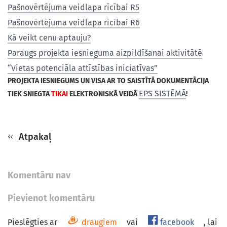
Pašnovērtējuma veidlapa rīcībai R5
Pašnovērtējuma veidlapa rīcībai R6
Kā veikt cenu aptauju?
Paraugs projekta iesnieguma aizpildīšanai aktivitātē
“Vietas potenciāla attīstības iniciatīvas”
PROJEKTA IESNIEGUMS UN VISA AR TO SAISTĪTĀ DOKUMENTĀCIJA
EPS SISTĒMĀ
TIEK SNIEGTA
TIKAI
ELEKTRONISKĀ VEIDĀ
!
Atpakaļ
Komentāru nav
Pievienot komentāru
Pieslēgties ar
draugiem
vai
facebook
, lai