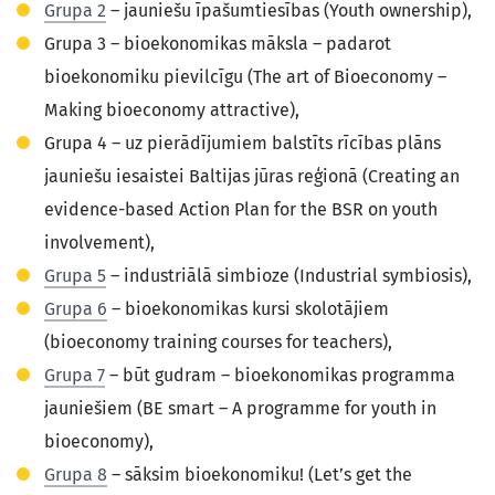
Grupa 2
– jauniešu īpašumtiesības (Youth ownership),
Grupa 3 – bioekonomikas māksla – padarot
bioekonomiku pievilcīgu (The art of Bioeconomy –
Making bioeconomy attractive),
Grupa 4 – uz pierādījumiem balstīts rīcības plāns
jauniešu iesaistei Baltijas jūras reģionā (Creating an
evidence-based Action Plan for the BSR on youth
involvement),
Grupa 5
– industriālā simbioze (Industrial symbiosis),
Grupa 6
– bioekonomikas kursi skolotājiem
(bioeconomy training courses for teachers),
Grupa 7
– būt gudram – bioekonomikas programma
jauniešiem (BE smart – A programme for youth in
bioeconomy),
Grupa 8
– sāksim bioekonomiku! (Let’s get the