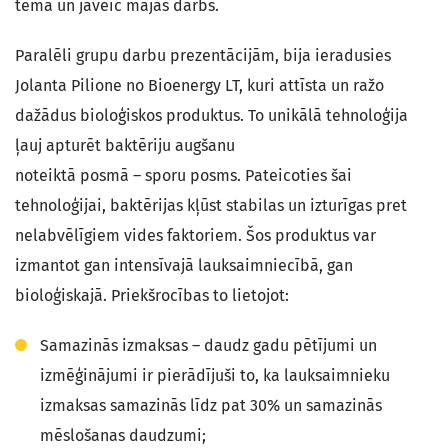
tēma un jāveic mājas darbs.
Paralēli grupu darbu prezentācijām, bija ieradusies
Jolanta Pilione no Bioenergy LT, kuri attīsta un ražo
dažādus bioloģiskos produktus. To unikālā tehnoloģija
ļauj apturēt baktēriju augšanu
noteiktā posmā – sporu posms. Pateicoties šai
tehnoloģijai, baktērijas kļūst stabilas un izturīgas pret
nelabvēlīgiem vides faktoriem. Šos produktus var
izmantot gan intensīvajā lauksaimniecībā, gan
bioloģiskajā. Priekšrocības to lietojot:
Samazinās izmaksas – daudz gadu pētījumi un
izmēģinājumi ir pierādījuši to, ka lauksaimnieku
izmaksas samazinās līdz pat 30% un samazinās
mēslošanas daudzumi;