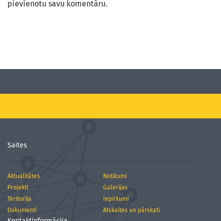
pievienotu savu komentāru.
Saites
Aktualitātes
Notikumi
Projekti
Galerijas
Teritorija
Iepirkumi
Dokumenti
Atskaites un pārskati
Kontaktinformācija