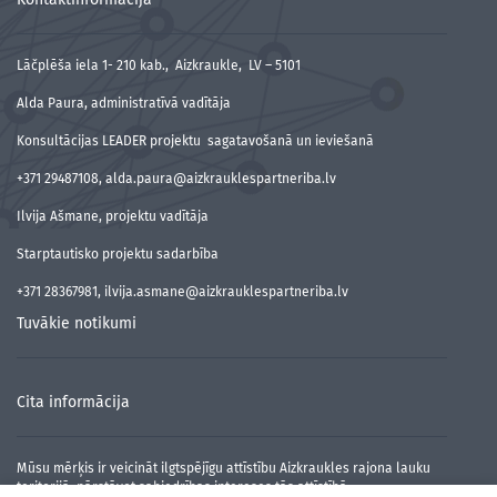
Lāčplēša iela 1- 210 kab., Aizkraukle, LV – 5101
Alda Paura, administratīvā vadītāja
Konsultācijas LEADER projektu sagatavošanā un ieviešanā
+371 29487108, alda.paura@aizkrauklespartneriba.lv
Ilvija Ašmane, projektu vadītāja
Starptautisko projektu sadarbība
+371 28367981, ilvija.asmane@aizkrauklespartneriba.lv
Tuvākie notikumi
Cita informācija
Mūsu mērķis ir veicināt ilgtspējīgu attīstību Aizkraukles rajona lauku
teritorijā, pārstāvot sabiedrības intereses tās attīstībā.