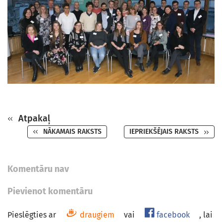
Atpakaļ
NĀKAMAIS RAKSTS
IEPRIEKŠĒJAIS RAKSTS
Komentāru nav
Pievienot komentāru
Pieslēgties ar
draugiem
vai
facebook
, lai