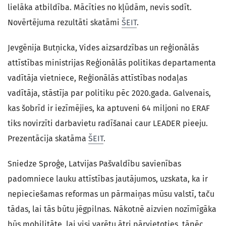
lielāka atbildība. Mācīties no kļūdām, nevis sodīt.
Novērtējuma rezultāti skatāmi
ŠEIT
.
Jevgēnija Butņicka, Vides aizsardzības un reģionālās
attīstības ministrijas Reģionālās politikas departamenta
vadītāja vietniece, Reģionālās attīstības nodaļas
vadītāja, stāstīja par politiku pēc 2020.gada. Galvenais,
kas šobrīd ir iezīmējies, ka aptuveni 64 miljoni no ERAF
tiks novirzīti darbavietu radīšanai caur LEADER pieeju.
Prezentācija skatāma
ŠEIT
.
Sniedze Sproģe, Latvijas Pašvaldību savienības
padomniece lauku attīstības jautājumos, uzskata, ka ir
nepieciešamas reformas un pārmaiņas mūsu valstī, taču
tādas, lai tās būtu jēgpilnas. Nākotnē aizvien nozīmīgāka
būs mobilitāte, lai visi varētu ātri pārvietoties, tāpēc