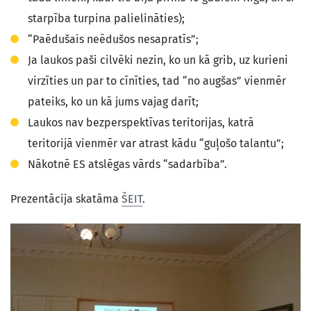
starpība turpina palielināties);
“Paēdušais neēdušos nesapratīs”;
Ja laukos paši cilvēki nezin, ko un kā grib, uz kurieni
virzīties un par to cīnīties, tad “no augšas” vienmēr
pateiks, ko un kā jums vajag darīt;
Laukos nav bezperspektīvas teritorijas, katrā
teritorijā vienmēr var atrast kādu “guļošo talantu”;
Nākotnē ES atslēgas vārds “sadarbība”.
Prezentācija skatāma
ŠEIT
.