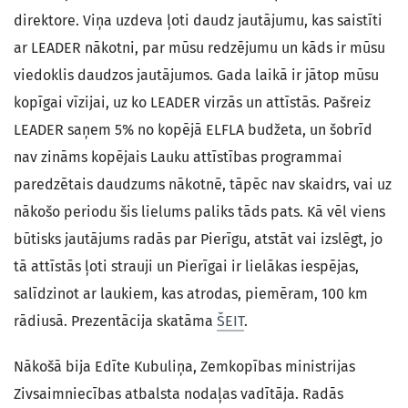
direktore. Viņa uzdeva ļoti daudz jautājumu, kas saistīti
ar LEADER nākotni, par mūsu redzējumu un kāds ir mūsu
viedoklis daudzos jautājumos. Gada laikā ir jātop mūsu
kopīgai vīzijai, uz ko LEADER virzās un attīstās. Pašreiz
LEADER saņem 5% no kopējā ELFLA budžeta, un šobrīd
nav zināms kopējais Lauku attīstības programmai
paredzētais daudzums nākotnē, tāpēc nav skaidrs, vai uz
nākošo periodu šis lielums paliks tāds pats. Kā vēl viens
būtisks jautājums radās par Pierīgu, atstāt vai izslēgt, jo
tā attīstās ļoti strauji un Pierīgai ir lielākas iespējas,
salīdzinot ar laukiem, kas atrodas, piemēram, 100 km
rādiusā. Prezentācija skatāma
ŠEIT
.
Nākošā bija Edīte Kubuliņa, Zemkopības ministrijas
Zivsaimniecības atbalsta nodaļas vadītāja. Radās