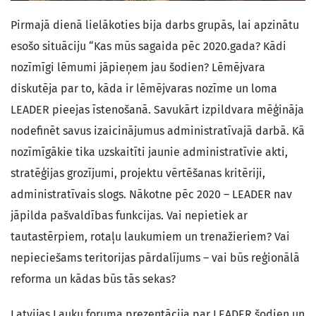
Pirmajā dienā lielākoties bija darbs grupās, lai apzinātu
esošo situāciju “Kas mūs sagaida pēc 2020.gada? Kādi
nozīmīgi lēmumi jāpieņem jau šodien? Lēmējvara
diskutēja par to, kāda ir lēmējvaras nozīme un loma
LEADER pieejas īstenošanā. Savukārt izpildvara mēģināja
nodefinēt savus izaicinājumus administratīvajā darbā. Kā
nozīmīgākie tika uzskaitīti jaunie administratīvie akti,
stratēģijas grozījumi, projektu vērtēšanas kritēriji,
administratīvais slogs. Nākotne pēc 2020 – LEADER nav
jāpilda pašvaldības funkcijas. Vai nepietiek ar
tautastērpiem, rotaļu laukumiem un trenažieriem? Vai
nepieciešams teritorijas pārdalījums – vai būs reģionālā
reforma un kādas būs tās sekas?
Latvijas Lauku foruma prezentācija par LEADER šodien un