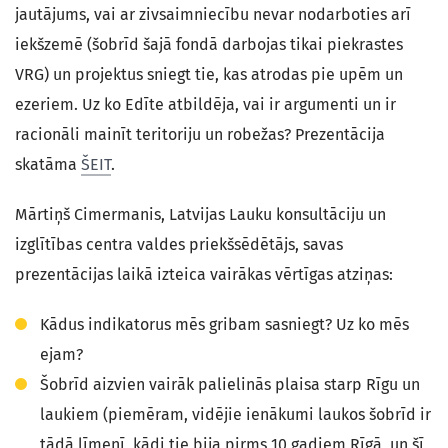
jautājums, vai ar zivsaimniecību nevar nodarboties arī
iekšzemē (šobrīd šajā fondā darbojas tikai piekrastes
VRG) un projektus sniegt tie, kas atrodas pie upēm un
ezeriem. Uz ko Edīte atbildēja, vai ir argumenti un ir
racionāli mainīt teritoriju un robežas? Prezentācija
skatāma
ŠEIT
.
Mārtiņš Cimermanis, Latvijas Lauku konsultāciju un
izglītības centra valdes priekšsēdētājs, savas
prezentācijas laikā izteica vairākas vērtīgas atziņas:
Kādus indikatorus mēs gribam sasniegt? Uz ko mēs
ejam?
Šobrīd aizvien vairāk palielinās plaisa starp Rīgu un
laukiem (piemēram, vidējie ienākumi laukos šobrīd ir
tādā līmenī, kādi tie bija pirms 10 gadiem Rīgā, un šī