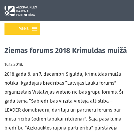
MENU
Ziemas forums 2018 Krimuldas muižā
16.12.2018.
2018.gada 6. un 7. decembrī Siguldā, Krimuldas muižā
notika ikgadējais biedrības “Latvijas Lauku forums”
organizētais Vislatvijas vietējo rīcības grupu forums. Šī
gada tēma “Sabiedrības virzīta vietējā attīstība –
LEADER domubiedru, darītāju un partneru forums par
mūsu rīcību šodien labākai rītdienai”. Šajā pasākumā
biedrību “Aizkraukles rajona partnerība” pārstāvēja