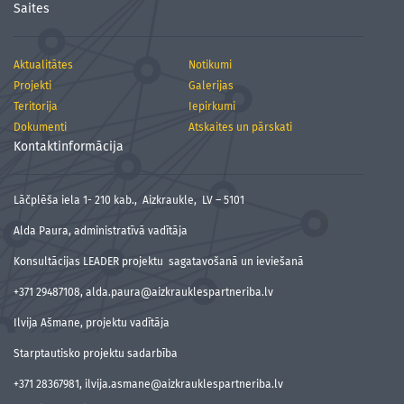
Saites
Aktualitātes
Notikumi
Projekti
Galerijas
Teritorija
Iepirkumi
Dokumenti
Atskaites un pārskati
Kontaktinformācija
Lāčplēša iela 1- 210 kab., Aizkraukle, LV – 5101
Alda Paura, administratīvā vadītāja
Konsultācijas LEADER projektu sagatavošanā un ieviešanā
+371 29487108, alda.paura@aizkrauklespartneriba.lv
Ilvija Ašmane, projektu vadītāja
Starptautisko projektu sadarbība
+371 28367981, ilvija.asmane@aizkrauklespartneriba.lv