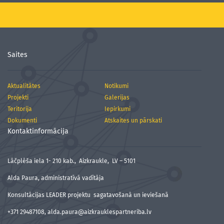
Saites
Aktualitātes
Notikumi
Projekti
Galerijas
Teritorija
Iepirkumi
Dokumenti
Atskaites un pārskati
Kontaktinformācija
Lāčplēša iela 1- 210 kab., Aizkraukle, LV – 5101
Alda Paura, administratīvā vadītāja
Konsultācijas LEADER projektu sagatavošanā un ieviešanā
+371 29487108, alda.paura@aizkrauklespartneriba.lv