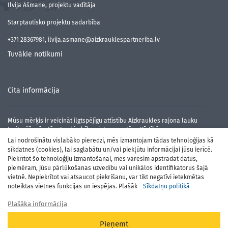
Ilvija Ašmane, projektu vadītāja
Starptautisko projektu sadarbība
+371 28367981, ilvija.asmane@aizkrauklespartneriba.lv
Tuvākie notikumi
Cita informācija
Mūsu mērķis ir veicināt ilgtspējīgu attīstību Aizkraukles rajona lauku
teritorijā, pārstāvot sabiedrības intereses tās attīstībā.
Lai nodrošinātu vislabāko pieredzi, mēs izmantojam tādas tehnoloģijas kā
sīkdatnes (cookies), lai saglabātu un/vai piekļūtu informācijai jūsu ierīcē.
Piekrītot šo tehnoloģiju izmantošanai, mēs varēsim apstrādāt datus,
piemēram, jūsu pārlūkošanas uzvedību vai unikālos identifikatorus šajā
vietnē. Nepiekrītot vai atsaucot piekrišanu, var tikt negatīvi ietekmētas
noteiktas vietnes funkcijas un iespējas. Plašāk -
Sīkdatņu politikā
Plašāka informācija
Atbalsta Zemkopības ministrija un Lauku atbalsta dienests
Pieņemt
© Aizkraukles Partnerība 2026, Powered by
Robnety.lv