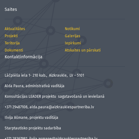
Saites
Aktualitātes
Notikumi
Projekti
Galerijas
Teritorija
Iepirkumi
Dokumenti
Atskaites un pārskati
Kontaktinformācija
Lāčplēša iela 1- 210 kab., Aizkraukle, LV – 5101
Alda Paura, administratīvā vadītāja
Konsultācijas LEADER projektu sagatavošanā un ieviešanā
+371 29487108, alda.paura@aizkrauklespartneriba.lv
Ilvija Ašmane, projektu vadītāja
Starptautisko projektu sadarbība
+371 28367981, ilvija.asmane@aizkrauklespartneriba.lv