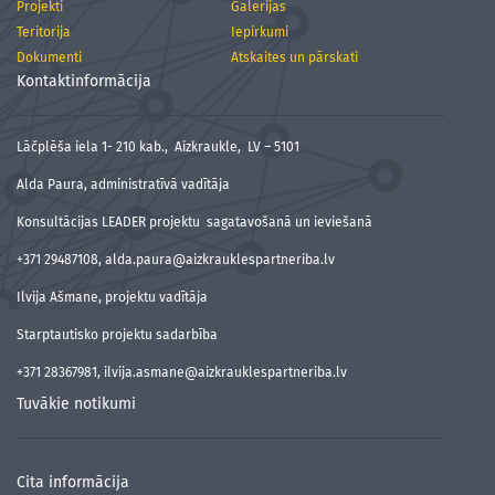
Projekti
Galerijas
Teritorija
Iepirkumi
Dokumenti
Atskaites un pārskati
Kontaktinformācija
Lāčplēša iela 1- 210 kab., Aizkraukle, LV – 5101
Alda Paura, administratīvā vadītāja
Konsultācijas LEADER projektu sagatavošanā un ieviešanā
+371 29487108, alda.paura@aizkrauklespartneriba.lv
Ilvija Ašmane, projektu vadītāja
Starptautisko projektu sadarbība
+371 28367981, ilvija.asmane@aizkrauklespartneriba.lv
Tuvākie notikumi
Cita informācija