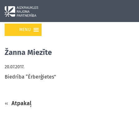
MENU
Žanna Miezīte
20.07.2017.
Biedrība “Ērberģietes”
Atpakaļ