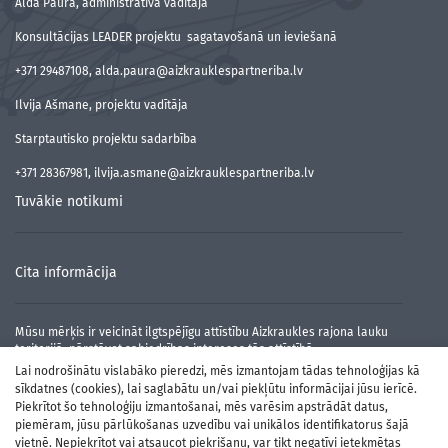
Alda Paura, administratīvā vadītāja
Konsultācijas LEADER projektu sagatavošanā un ieviešanā
+371 29487108, alda.paura@aizkrauklespartneriba.lv
Ilvija Ašmane, projektu vadītāja
Starptautisko projektu sadarbība
+371 28367981, ilvija.asmane@aizkrauklespartneriba.lv
Tuvākie notikumi
Cita informācija
Mūsu mērķis ir veicināt ilgtspējīgu attīstību Aizkraukles rajona lauku
teritorijā, pārstāvot sabiedrības intereses tās attīstībā.
Lai nodrošinātu vislabāko pieredzi, mēs izmantojam tādas tehnoloģijas kā
sīkdatnes (cookies), lai saglabātu un/vai piekļūtu informācijai jūsu ierīcē.
Piekrītot šo tehnoloģiju izmantošanai, mēs varēsim apstrādāt datus,
piemēram, jūsu pārlūkošanas uzvedību vai unikālos identifikatorus šajā
vietnē. Nepiekrītot vai atsaucot piekrišanu, var tikt negatīvi ietekmētas