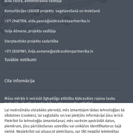
Alda Paura, administratīvā vadītāja
Konsultācijas LEADER projektu sagatavošanā un ieviešanā
+371 29487108, alda.paura@aizkrauklespartneriba.lv
Ilvija Ašmane, projektu vadītāja
Starptautisko projektu sadarbība
+371 28367981, ilvija.asmane@aizkrauklespartneriba.lv
Tuvākie notikumi
Cita informācija
Mūsu mērķis ir veicināt ilgtspējīgu attīstību Aizkraukles rajona lauku
teritorijā, pārstāvot sabiedrības intereses tās attīstībā.
Lai nodrošinātu vislabāko pieredzi, mēs izmantojam tādas tehnoloģijas kā
sīkdatnes (cookies), lai saglabātu un/vai piekļūtu informācijai jūsu ierīcē.
Piekrītot šo tehnoloģiju izmantošanai, mēs varēsim apstrādāt datus,
piemēram, jūsu pārlūkošanas uzvedību vai unikālos identifikatorus šajā
vietnē. Nepiekrītot vai atsaucot piekrišanu, var tikt negatīvi ietekmētas