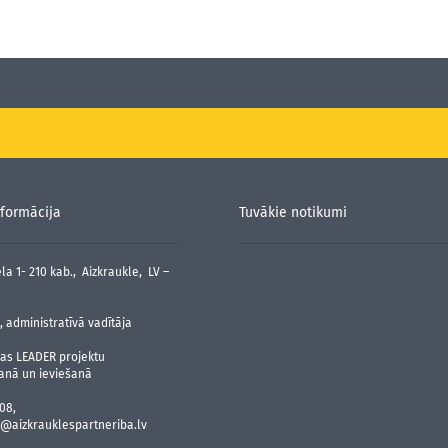
formācija
Tuvākie notikumi
la 1- 210 kab., Aizkraukle, LV –
 administratīvā vadītāja
jas LEADER projektu
anā un ieviešanā
08,
@aizkrauklespartneriba.lv