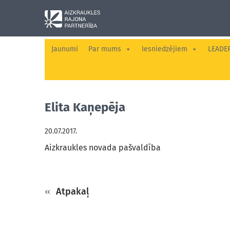
Jaunumi
Par mums
Iesniedzējiem
LEADE
Elita Kaņepēja
20.07.2017.
Aizkraukles novada pašvaldība
Atpakaļ