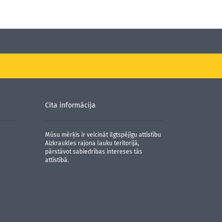
Cita informācija
Mūsu mērķis ir veicināt ilgtspējīgu attīstību
Aizkraukles rajona lauku teritorijā,
pārstāvot sabiedrības intereses tās
attīstībā.