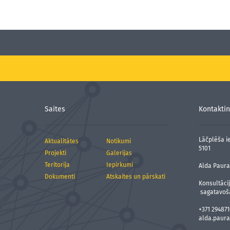
Saites
Kontaktin
Lāčplēša ie
Aktualitātes
Notikumi
5101
Projekti
Galerijas
Teritorija
Iepirkumi
Alda Paura,
Dokumenti
Atskaites un pārskati
Konsultāci
sagatavoš
+371 294871
alda.paura