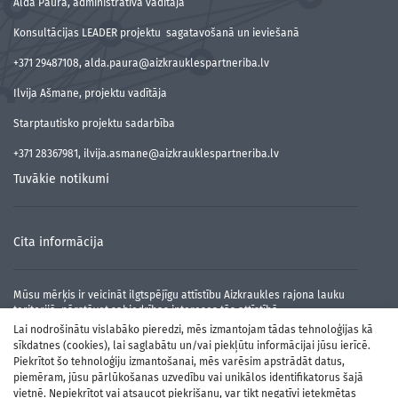
Alda Paura, administratīvā vadītāja
Konsultācijas LEADER projektu sagatavošanā un ieviešanā
+371 29487108, alda.paura@aizkrauklespartneriba.lv
Ilvija Ašmane, projektu vadītāja
Starptautisko projektu sadarbība
+371 28367981, ilvija.asmane@aizkrauklespartneriba.lv
Tuvākie notikumi
Cita informācija
Mūsu mērķis ir veicināt ilgtspējīgu attīstību Aizkraukles rajona lauku
teritorijā, pārstāvot sabiedrības intereses tās attīstībā.
Lai nodrošinātu vislabāko pieredzi, mēs izmantojam tādas tehnoloģijas kā
sīkdatnes (cookies), lai saglabātu un/vai piekļūtu informācijai jūsu ierīcē.
Piekrītot šo tehnoloģiju izmantošanai, mēs varēsim apstrādāt datus,
piemēram, jūsu pārlūkošanas uzvedību vai unikālos identifikatorus šajā
vietnē. Nepiekrītot vai atsaucot piekrišanu, var tikt negatīvi ietekmētas