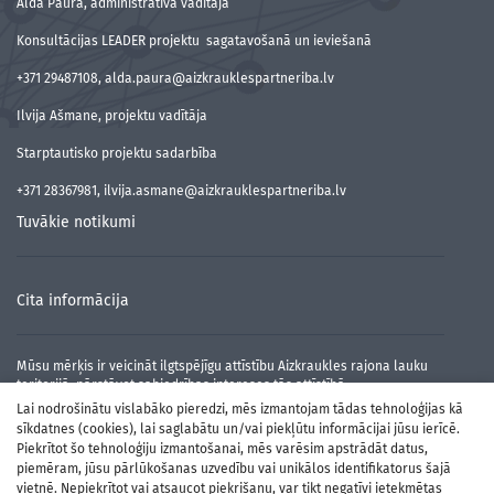
Alda Paura, administratīvā vadītāja
Konsultācijas LEADER projektu sagatavošanā un ieviešanā
+371 29487108, alda.paura@aizkrauklespartneriba.lv
Ilvija Ašmane, projektu vadītāja
Starptautisko projektu sadarbība
+371 28367981, ilvija.asmane@aizkrauklespartneriba.lv
Tuvākie notikumi
Cita informācija
Mūsu mērķis ir veicināt ilgtspējīgu attīstību Aizkraukles rajona lauku
teritorijā, pārstāvot sabiedrības intereses tās attīstībā.
Lai nodrošinātu vislabāko pieredzi, mēs izmantojam tādas tehnoloģijas kā
sīkdatnes (cookies), lai saglabātu un/vai piekļūtu informācijai jūsu ierīcē.
Piekrītot šo tehnoloģiju izmantošanai, mēs varēsim apstrādāt datus,
piemēram, jūsu pārlūkošanas uzvedību vai unikālos identifikatorus šajā
vietnē. Nepiekrītot vai atsaucot piekrišanu, var tikt negatīvi ietekmētas