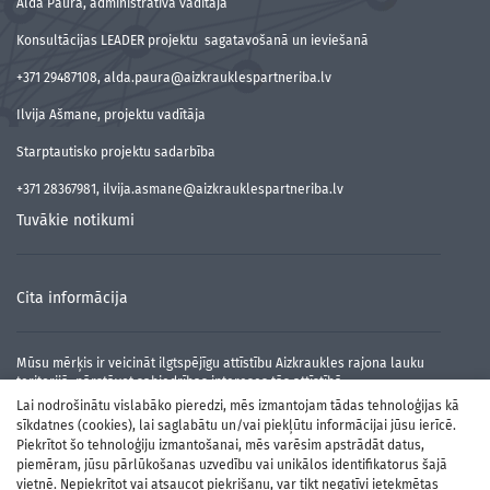
Alda Paura, administratīvā vadītāja
Konsultācijas LEADER projektu sagatavošanā un ieviešanā
+371 29487108, alda.paura@aizkrauklespartneriba.lv
Ilvija Ašmane, projektu vadītāja
Starptautisko projektu sadarbība
+371 28367981, ilvija.asmane@aizkrauklespartneriba.lv
Tuvākie notikumi
Cita informācija
Mūsu mērķis ir veicināt ilgtspējīgu attīstību Aizkraukles rajona lauku
teritorijā, pārstāvot sabiedrības intereses tās attīstībā.
Lai nodrošinātu vislabāko pieredzi, mēs izmantojam tādas tehnoloģijas kā
sīkdatnes (cookies), lai saglabātu un/vai piekļūtu informācijai jūsu ierīcē.
Piekrītot šo tehnoloģiju izmantošanai, mēs varēsim apstrādāt datus,
piemēram, jūsu pārlūkošanas uzvedību vai unikālos identifikatorus šajā
vietnē. Nepiekrītot vai atsaucot piekrišanu, var tikt negatīvi ietekmētas