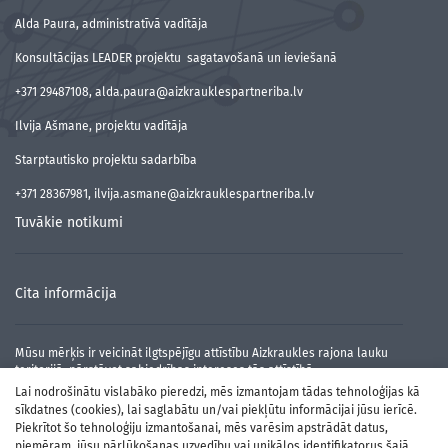
Alda Paura, administratīvā vadītāja
Konsultācijas LEADER projektu sagatavošanā un ieviešanā
+371 29487108, alda.paura@aizkrauklespartneriba.lv
Ilvija Ašmane, projektu vadītāja
Starptautisko projektu sadarbība
+371 28367981, ilvija.asmane@aizkrauklespartneriba.lv
Tuvākie notikumi
Cita informācija
Mūsu mērķis ir veicināt ilgtspējīgu attīstību Aizkraukles rajona lauku
teritorijā, pārstāvot sabiedrības intereses tās attīstībā.
Lai nodrošinātu vislabāko pieredzi, mēs izmantojam tādas tehnoloģijas kā
sīkdatnes (cookies), lai saglabātu un/vai piekļūtu informācijai jūsu ierīcē.
Piekrītot šo tehnoloģiju izmantošanai, mēs varēsim apstrādāt datus,
piemēram, jūsu pārlūkošanas uzvedību vai unikālos identifikatorus šajā