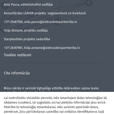
Alda Paura, administratīvā vadītāja
Konsultācijas LEADER projektu sagatavošanā un ieviešanā
+371 29487108, alda.paura@aizkrauklespartneriba.lv
Ilvija Ašmane, projektu vadītāja
Starptautisko projektu sadarbība
+371 28367981, ilvija.asmane@aizkrauklespartneriba.lv
Tuvākie notikumi
Cita informācija
Mūsu mērķis ir veicināt ilgtspējīgu attīstību Aizkraukles rajona lauku
teritorijā, pārstāvot sabiedrības intereses tās attīstībā.
Lai nodrošinātu vislabāko pieredzi, mēs izmantojam tādas tehnoloģijas kā
sīkdatnes (cookies), lai saglabātu un/vai piekļūtu informācijai jūsu ierīcē.
Piekrītot šo tehnoloģiju izmantošanai, mēs varēsim apstrādāt datus,
piemēram, jūsu pārlūkošanas uzvedību vai unikālos identifikatorus šajā