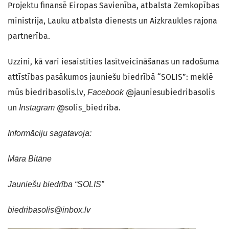
Projektu finansē Eiropas Savienība, atbalsta Zemkopības
ministrija, Lauku atbalsta dienests un Aizkraukles rajona
partnerība.
Uzzini, kā vari iesaistīties lasītveicināšanas un radošuma
attīstības pasākumos jauniešu biedrībā “SOLIS”: meklē
mūs biedribasolis.lv,
@jauniesubiedribasolis
Facebook
un
@solis_biedriba.
Instagram
Informāciju sagatavoja:
Māra Bitāne
Jauniešu biedrība “SOLIS”
biedribasolis@inbox.lv