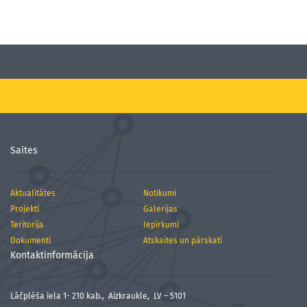
Saites
Aktualitātes
Notikumi
Projekti
Galerijas
Teritorija
Iepirkumi
Dokumenti
Atskaites un pārskati
Kontaktinformācija
Lāčplēša iela 1- 210 kab., Aizkraukle, LV – 5101