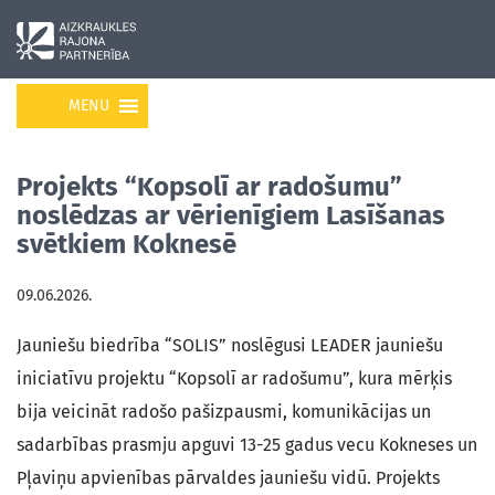
MENU
Projekts “Kopsolī ar radošumu”
noslēdzas ar vērienīgiem Lasīšanas
svētkiem Koknesē
09.06.2026.
Jauniešu biedrība “SOLIS” noslēgusi LEADER jauniešu
iniciatīvu projektu “Kopsolī ar radošumu”, kura mērķis
bija veicināt radošo pašizpausmi, komunikācijas un
sadarbības prasmju apguvi 13-25 gadus vecu Kokneses un
Pļaviņu apvienības pārvaldes jauniešu vidū. Projekts