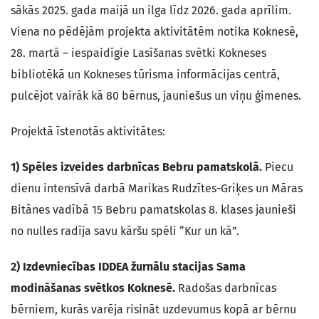
sākās 2025. gada maijā un ilga līdz 2026. gada aprīlim.
Viena no pēdējām projekta aktivitātēm notika Koknesē,
28. martā – iespaidīgie Lasīšanas svētki Kokneses
bibliotēkā un Kokneses tūrisma informācijas centrā,
pulcējot vairāk kā 80 bērnus, jauniešus un viņu ģimenes.
Projektā īstenotās aktivitātes:
1) Spēles izveides darbnīcas Bebru pamatskolā.
Piecu
dienu intensīvā darbā Marikas Rudzītes-Griķes un Māras
Bitānes vadībā 15 Bebru pamatskolas 8. klases jaunieši
no nulles radīja savu kāršu spēli “Kur un kā”.
2) Izdevniecības IDDEA žurnālu stacijas Sama
modināšanas svētkos Koknesē.
Radošas darbnīcas
bērniem, kurās varēja risināt uzdevumus kopā ar bērnu