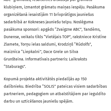
klubiņiem, izmantot grāmatu maiņas iespēju. Pasākuma
organizēšanā iesaistījām 11 brīvprātīgos jauniešus
sadarbībā ar Kokneses jauniešu telpu. Noslēguma
pasākuma sponsori: apgāds “Zvaigzne ABC”, Tandēms,
Dunense, veikalu tīkls “Vietējais TOP”, rakstniece Kristīne
Zlamete, Torņu ielas saldumi, Krodziņš “Rūdolfs”,
maiznīca “Liepkalni”, Dace Grele un Silva
Grunšteina. Informatīvais partneris: Laikraksts
“Staburags”.
Kopumā projekta aktivitātēs piedalījās ap 150
dalībnieku. Biedrība “SOLIS” pateicas visiem sadarbības
partneriem, pedagogiem un atbalstītājiem par ieguldīto
darbu un uzticēšanos jauniešu spējām.