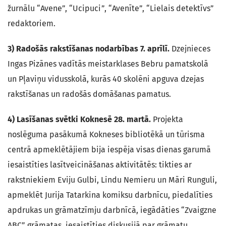
žurnālu “Avene”, “Ucipuci”, “Avenīte”, “Lielais detektīvs”
redaktoriem.
3) Radošās rakstīšanas nodarbības 7. aprīlī.
Dzejnieces
Ingas Pizānes vadītās meistarklases Bebru pamatskolā
un Pļaviņu vidusskolā, kurās 40 skolēni apguva dzejas
rakstīšanas un radošās domāšanas pamatus.
4) Lasīšanas svētki Koknesē 28. martā.
Projekta
noslēguma pasākumā Kokneses bibliotēkā un tūrisma
centrā apmeklētājiem bija iespēja visas dienas garumā
iesaistīties lasītveicināšanas aktivitātēs: tikties ar
rakstniekiem Eviju Gulbi, Lindu Nemieru un Māri Runguli,
apmeklēt Jurija Tatarkina komiksu darbnīcu, piedalīties
apdrukas un grāmatzīmju darbnīcā, iegādāties “Zvaigzne
ABC” grāmatas, iesaistīties diskusijā par grāmatu