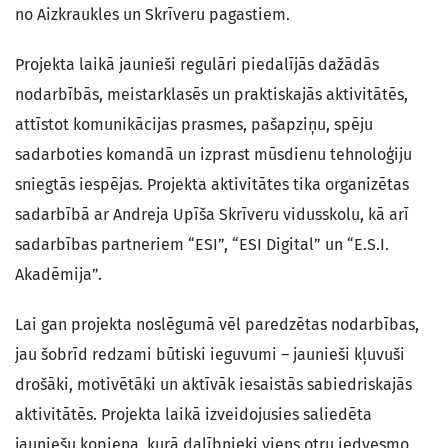
no Aizkraukles un Skrīveru pagastiem.
Projekta laikā jaunieši regulāri piedalījās dažādās
nodarbībās, meistarklasēs un praktiskajās aktivitātēs,
attīstot komunikācijas prasmes, pašapziņu, spēju
sadarboties komandā un izprast mūsdienu tehnoloģiju
sniegtās iespējas. Projekta aktivitātes tika organizētas
sadarbībā ar Andreja Upīša Skrīveru vidusskolu, kā arī
sadarbības partneriem “ESI”, “ESI Digital” un “E.S.I.
Akadēmija”.
Lai gan projekta noslēgumā vēl paredzētas nodarbības,
jau šobrīd redzami būtiski ieguvumi – jaunieši kļuvuši
drošāki, motivētāki un aktīvāk iesaistās sabiedriskajās
aktivitātēs. Projekta laikā izveidojusies saliedēta
jauniešu kopiena, kurā dalībnieki viens otru iedvesmo