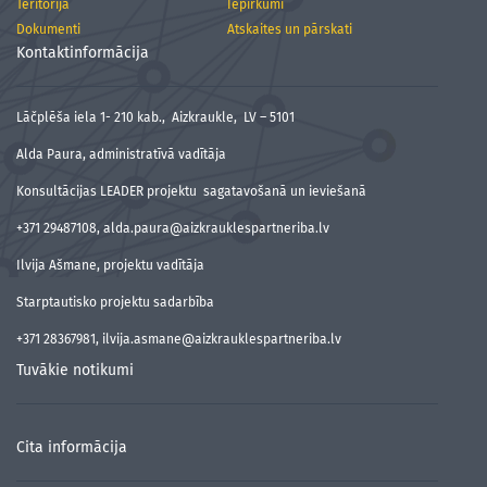
Teritorija
Iepirkumi
Dokumenti
Atskaites un pārskati
Kontaktinformācija
Lāčplēša iela 1- 210 kab., Aizkraukle, LV – 5101
Alda Paura, administratīvā vadītāja
Konsultācijas LEADER projektu sagatavošanā un ieviešanā
+371 29487108, alda.paura@aizkrauklespartneriba.lv
Ilvija Ašmane, projektu vadītāja
Starptautisko projektu sadarbība
+371 28367981, ilvija.asmane@aizkrauklespartneriba.lv
Tuvākie notikumi
Cita informācija