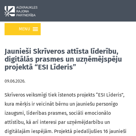
MENU
Jaunieši Skrīveros attīsta līderību,
digitālās prasmes un uzņēmējspēju
projektā “ESI Līderis”
09.06.2026.
Skrīveros veiksmīgi tiek īstenots projekts “ESI Līderis”,
kura mērķis ir veicināt bērnu un jauniešu personīgo
izaugsmi, līderības prasmes, sociāli emocionālo
attīstību, kā arī interesi par uzņēmējdarbību un
digitālajām iespējām. Projektā piedalījušies 16 jaunieši