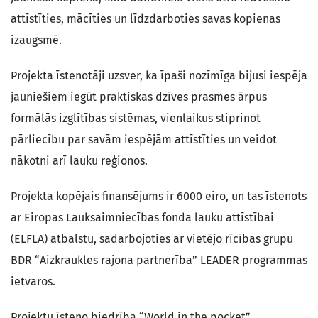
attīstīties, mācīties un līdzdarboties savas kopienas
izaugsmē.
Projekta īstenotāji uzsver, ka īpaši nozīmīga bijusi iespēja
jauniešiem iegūt praktiskas dzīves prasmes ārpus
formālās izglītības sistēmas, vienlaikus stiprinot
pārliecību par savām iespējām attīstīties un veidot
nākotni arī lauku reģionos.
Projekta kopējais finansējums ir 6000 eiro, un tas īstenots
ar Eiropas Lauksaimniecības fonda lauku attīstībai
(ELFLA) atbalstu, sadarbojoties ar vietējo rīcības grupu
BDR “Aizkraukles rajona partnerība” LEADER programmas
ietvaros.
Projektu īsteno biedrība “World in the pocket”.