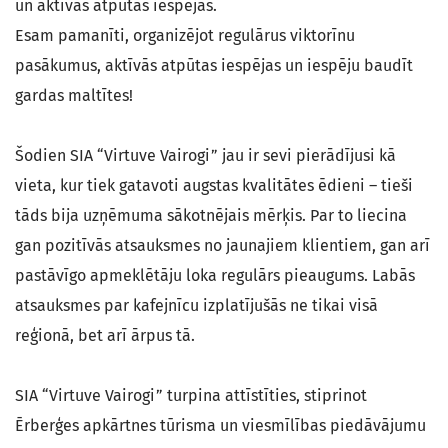
un aktīvās atpūtas iespējas.
Esam pamanīti, organizējot regulārus viktorīnu
pasākumus, aktīvās atpūtas iespējas un iespēju baudīt
gardas maltītes!
Šodien SIA “Virtuve Vairogi” jau ir sevi pierādījusi kā
vieta, kur tiek gatavoti augstas kvalitātes ēdieni – tieši
tāds bija uzņēmuma sākotnējais mērķis. Par to liecina
gan pozitīvās atsauksmes no jaunajiem klientiem, gan arī
pastāvīgo apmeklētāju loka regulārs pieaugums. Labās
atsauksmes par kafejnīcu izplatījušās ne tikai visā
reģionā, bet arī ārpus tā.
SIA “Virtuve Vairogi” turpina attīstīties, stiprinot
Ērberģes apkārtnes tūrisma un viesmīlības piedāvājumu