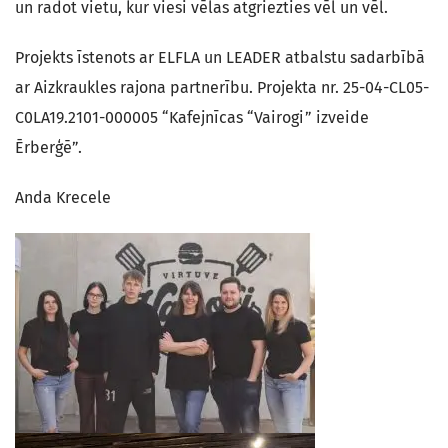
un radot vietu, kur viesi vēlas atgriezties vēl un vēl.
Projekts īstenots ar ELFLA un LEADER atbalstu sadarbībā
ar Aizkraukles rajona partnerību. Projekta nr. 25-04-CL05-
C0LA19.2101-000005 “Kafejnīcas “Vairogi” izveide
Ērberģē”.
Anda Krecele