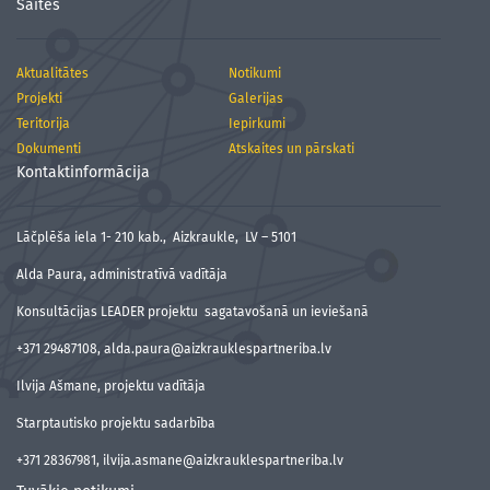
Saites
Aktualitātes
Notikumi
Projekti
Galerijas
Teritorija
Iepirkumi
Dokumenti
Atskaites un pārskati
Kontaktinformācija
Lāčplēša iela 1- 210 kab., Aizkraukle, LV – 5101
Alda Paura, administratīvā vadītāja
Konsultācijas LEADER projektu sagatavošanā un ieviešanā
+371 29487108, alda.paura@aizkrauklespartneriba.lv
Ilvija Ašmane, projektu vadītāja
Starptautisko projektu sadarbība
+371 28367981, ilvija.asmane@aizkrauklespartneriba.lv