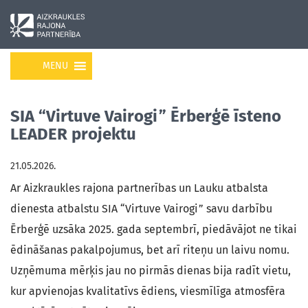
MENU
SIA “Virtuve Vairogi” Ērberģē īsteno
LEADER projektu
21.05.2026.
Ar Aizkraukles rajona partnerības un Lauku atbalsta
dienesta atbalstu SIA “Virtuve Vairogi” savu darbību
Ērberģē uzsāka 2025. gada septembrī, piedāvājot ne tikai
ēdināšanas pakalpojumus, bet arī riteņu un laivu nomu.
Uzņēmuma mērķis jau no pirmās dienas bija radīt vietu,
kur apvienojas kvalitatīvs ēdiens, viesmīlīga atmosfēra