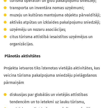
tūrisma operatori un gidu pakalpojumu sniedzēji;
transporta un inventāra nomas uzņēmumi;
muzeju un kultūras mantojuma objektu pārvaldītāji;
aktīvās atpūtas un izklaides pakalpojumu sniedzēji;
uzņēmēju un nozaru asociācijas;
citus tūrisma attīstībā iesaistītos uzņēmējus un
organizācijas.
Plānotās aktivitātes
Projekta ietvaros tiks īstenotas vietējās aktivitātes, kas
veicina tūrisma pakalpojuma sniedzēju pielāgošanos
pārmaiņām
diskusijas par globālās un vietējās attīstības
tendencēm un to ietekmi uz lauku tūrismu,