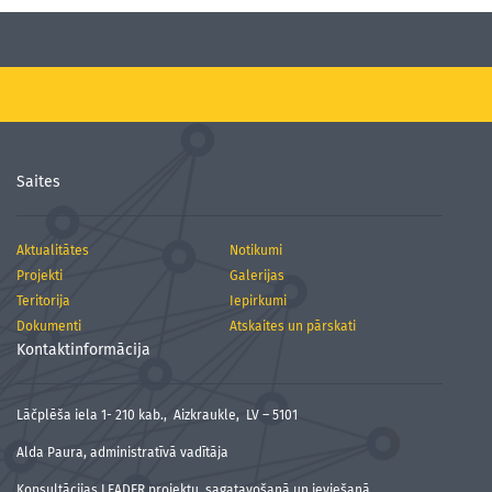
Saites
Aktualitātes
Notikumi
Projekti
Galerijas
Teritorija
Iepirkumi
Dokumenti
Atskaites un pārskati
Kontaktinformācija
Lāčplēša iela 1- 210 kab., Aizkraukle, LV – 5101
Alda Paura, administratīvā vadītāja
Konsultācijas LEADER projektu sagatavošanā un ieviešanā