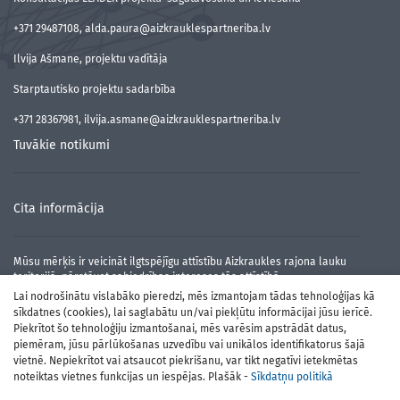
+371 29487108, alda.paura@aizkrauklespartneriba.lv
Ilvija Ašmane, projektu vadītāja
Starptautisko projektu sadarbība
+371 28367981, ilvija.asmane@aizkrauklespartneriba.lv
Tuvākie notikumi
Cita informācija
Mūsu mērķis ir veicināt ilgtspējīgu attīstību Aizkraukles rajona lauku
teritorijā, pārstāvot sabiedrības intereses tās attīstībā.
Lai nodrošinātu vislabāko pieredzi, mēs izmantojam tādas tehnoloģijas kā
sīkdatnes (cookies), lai saglabātu un/vai piekļūtu informācijai jūsu ierīcē.
Piekrītot šo tehnoloģiju izmantošanai, mēs varēsim apstrādāt datus,
piemēram, jūsu pārlūkošanas uzvedību vai unikālos identifikatorus šajā
vietnē. Nepiekrītot vai atsaucot piekrišanu, var tikt negatīvi ietekmētas
noteiktas vietnes funkcijas un iespējas. Plašāk -
Sīkdatņu politikā