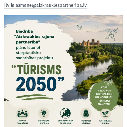
ilvija.asmane@aizkrauklespartneriba.lv