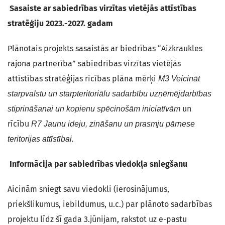
Sasaiste ar sabiedrības virzītas vietējās attīstības
stratēģiju 2023.-2027. gadam
Plānotais projekts sasaistās ar biedrības “Aizkraukles
rajona partnerība” sabiedrības virzītas vietējās
attīstības stratēģijas rīcības plāna mērķi
M3 Veicināt
starpvalstu un starpteritoriālu sadarbību uzņēmējdarbības
un
stiprināšanai un kopienu spēcinošām iniciatīvām
rīcību
R7 Jaunu ideju, zināšanu un prasmju pārnese
teritorijas attīstībai.
Informācija par sabiedrības viedokļa sniegšanu
Aicinām sniegt savu viedokli (ierosinājumus,
priekšlikumus, iebildumus, u.c.) par plānoto sadarbības
projektu līdz šī gada 3.jūnijam, rakstot uz e-pastu