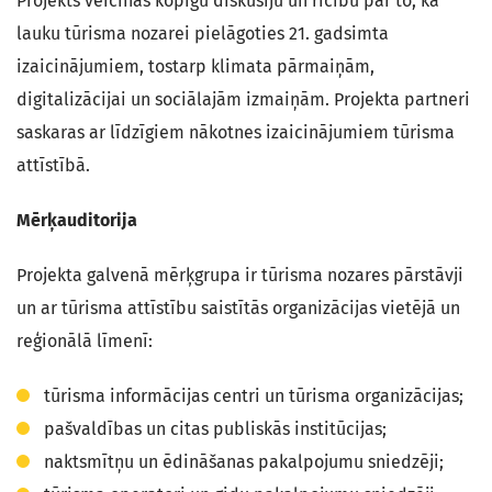
Projekts veicinās kopīgu diskusiju un rīcību par to, kā
lauku tūrisma nozarei pielāgoties 21. gadsimta
izaicinājumiem, tostarp klimata pārmaiņām,
digitalizācijai un sociālajām izmaiņām. Projekta partneri
saskaras ar līdzīgiem nākotnes izaicinājumiem tūrisma
attīstībā.
Mērķauditorija
Projekta galvenā mērķgrupa ir tūrisma nozares pārstāvji
un ar tūrisma attīstību saistītās organizācijas vietējā un
reģionālā līmenī:
tūrisma informācijas centri un tūrisma organizācijas;
pašvaldības un citas publiskās institūcijas;
naktsmītņu un ēdināšanas pakalpojumu sniedzēji;