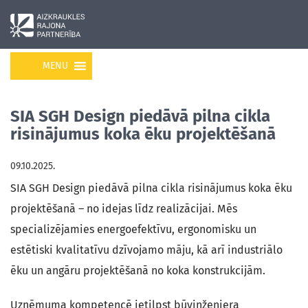
MENU
SIA SGH Design piedāvā pilna cikla
risinājumus koka ēku projektēšanā
09.10.2025.
SIA SGH Design piedāvā pilna cikla risinājumus koka ēku
projektēšanā – no idejas līdz realizācijai. Mēs
specializējamies energoefektīvu, ergonomisku un
estētiski kvalitatīvu dzīvojamo māju, kā arī industriālo
ēku un angāru projektēšanā no koka konstrukcijām.
Uzņēmuma kompetencē ietilpst būvinženiera