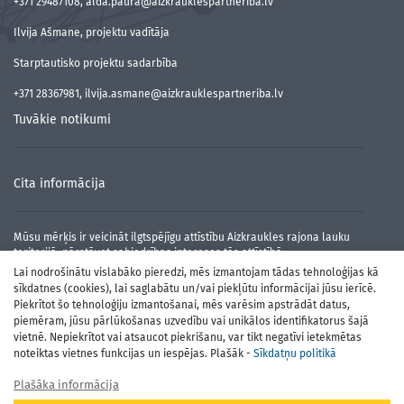
+371 29487108, alda.paura@aizkrauklespartneriba.lv
Ilvija Ašmane, projektu vadītāja
Starptautisko projektu sadarbība
+371 28367981, ilvija.asmane@aizkrauklespartneriba.lv
Tuvākie notikumi
Cita informācija
Mūsu mērķis ir veicināt ilgtspējīgu attīstību Aizkraukles rajona lauku
teritorijā, pārstāvot sabiedrības intereses tās attīstībā.
Lai nodrošinātu vislabāko pieredzi, mēs izmantojam tādas tehnoloģijas kā
sīkdatnes (cookies), lai saglabātu un/vai piekļūtu informācijai jūsu ierīcē.
Piekrītot šo tehnoloģiju izmantošanai, mēs varēsim apstrādāt datus,
piemēram, jūsu pārlūkošanas uzvedību vai unikālos identifikatorus šajā
vietnē. Nepiekrītot vai atsaucot piekrišanu, var tikt negatīvi ietekmētas
noteiktas vietnes funkcijas un iespējas. Plašāk -
Sīkdatņu politikā
Plašāka informācija
Atbalsta Zemkopības ministrija un Lauku atbalsta dienests