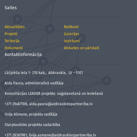
Saites
Aktualitātes
Notikumi
Projekti
Galerijas
Teritorija
Iepirkumi
Dokumenti
Atskaites un pārskati
Kontaktinformācija
Lāčplēša iela 1- 210 kab., Aizkraukle, LV – 5101
Alda Paura, administratīvā vadītāja
Konsultācijas LEADER projektu sagatavošanā un ieviešanā
+371 29487108, alda.paura@aizkrauklespartneriba.lv
Ilvija Ašmane, projektu vadītāja
Starptautisko projektu sadarbība
+371 28367981, ilvija.asmane@aizkrauklespartneriba.lv