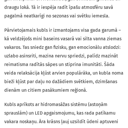
draugu lokā. Tā ir iespēja radīt īpašu atmosfēru savā
pagalmā neatkarīgi no sezonas vai svētku iemesla.
Pārvietojamais kubls ir izmantojams visa gada garumā –
kā veldzējošs mini baseins vasarā vai silta vanna ziemas
vakaros. Tas sniedz gan fizisku, gan emocionālu atslodzi:
uzlabo asinsriti, mazina nervu spriedzi, palīdz mazināt
reimatisma radītās sāpes un stiprina imunitāti. Šāda
veida relaksācija kļūst arvien populārāka, un kubla noma
bieži kļūst par daļu no dažādiem svētkiem, dzimšanas
dienām un citiem pasākumiem reģionā.
Kubls aprīkots ar hidromasāžas sistēmu (astoņām
sprauslām) un LED apgaismojumu, kas rada patīkamu
vakara noskaņu. Āra krāsns ļauj uzsildīt ūdeni aptuveni