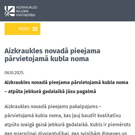
MENU
Aizkraukles novadā pieejama
pārvietojamā kubla noma
06.10.2025.
Aizkraukles novadā pieejama pārvietojamā kubla noma
– atpūta jebkurā gadalaikā jūsu pagalmā
Aizkraukles novadā pieejams pakalpojums –
pārvietojamā kubla noma, kas ļauj baudīt kvalitatīvu
atpūtu svaigā gaisā jebkurā gadalaikā. Kubls ir piemērots
gan mierpilnai divvientulībai, gan svinībām ģimenes un