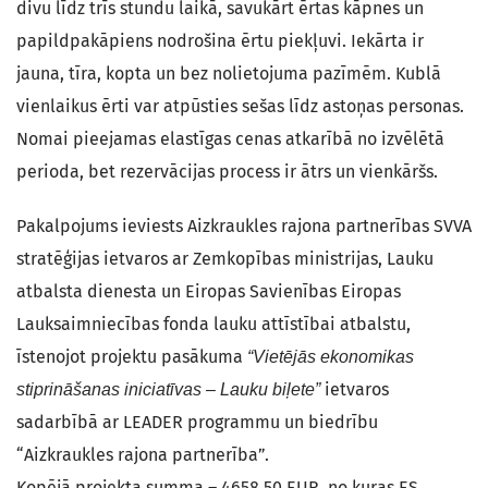
divu līdz trīs stundu laikā, savukārt ērtas kāpnes un
papildpakāpiens nodrošina ērtu piekļuvi. Iekārta ir
jauna, tīra, kopta un bez nolietojuma pazīmēm. Kublā
vienlaikus ērti var atpūsties sešas līdz astoņas personas.
Nomai pieejamas elastīgas cenas atkarībā no izvēlētā
perioda, bet rezervācijas process ir ātrs un vienkāršs.
Pakalpojums ieviests Aizkraukles rajona partnerības SVVA
stratēģijas ietvaros ar Zemkopības ministrijas, Lauku
atbalsta dienesta un Eiropas Savienības Eiropas
Lauksaimniecības fonda lauku attīstībai atbalstu,
īstenojot projektu pasākuma
“Vietējās ekonomikas
ietvaros
stiprināšanas iniciatīvas – Lauku biļete”
sadarbībā ar LEADER programmu un biedrību
“Aizkraukles rajona partnerība”.
Kopējā projekta summa – 4658,50 EUR, no kuras ES