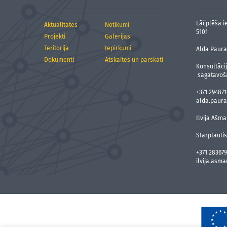
Lāčplēša ie
Aktualitātes
Notikumi
5101
Projekti
Galerijas
Teritorija
Iepirkumi
Alda Paura,
Dokumenti
Atskaites un pārskati
Konsultāci
sagatavoš
+371 294871
alda.paura
Ilvija Ašma
Starptauti
+371 283679
ilvija.asm