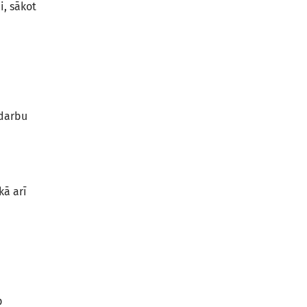
i, sākot
 darbu
kā arī
p