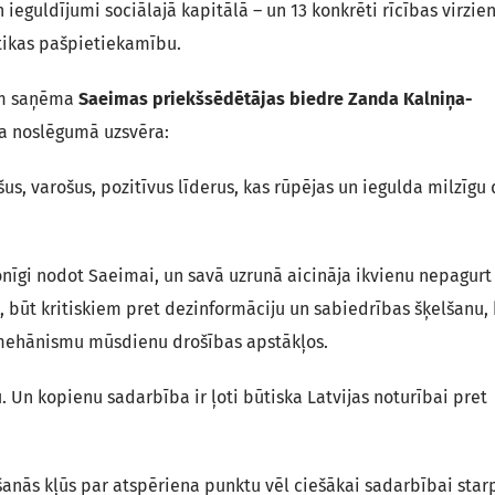
eguldījumi sociālajā kapitālā – un 13 konkrēti rīcības virzien
tikas pašpietiekamību.
ām saņēma
Saeimas priekšsēdētājas biedre Zanda Kalniņa-
ta noslēgumā uzsvēra:
s, varošus, pozitīvus līderus, kas rūpējas un iegulda milzīgu
onīgi nodot Saeimai, un savā uzrunā aicināja ikvienu nepagurt
u, būt kritiskiem pret dezinformāciju un sabiedrības šķelšanu, 
 mehānismu mūsdienu drošības apstākļos.
nu. Un kopienu sadarbība ir ļoti būtiska Latvijas noturībai pret
kšanās kļūs par atspēriena punktu vēl ciešākai sadarbībai star