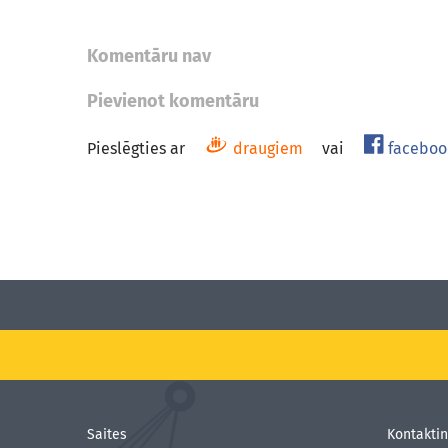
Komentāru nav
Pievienot komentāru
Pieslēgties ar
draugiem
vai
faceboo
Saites
Kontaktin