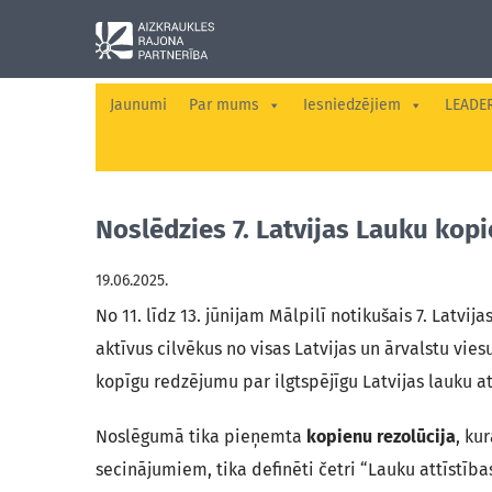
Jaunumi
Par mums
Iesniedzējiem
LEADE
Noslēdzies 7. Latvijas Lauku kop
19.06.2025.
No 11. līdz 13. jūnijam Mālpilī notikušais 7. Latv
aktīvus cilvēkus no visas Latvijas un ārvalstu vie
kopīgu redzējumu par ilgtspējīgu Latvijas lauku at
Noslēgumā tika pieņemta
kopienu rezolūcija
, ku
secinājumiem, tika definēti četri “Lauku attīstīb