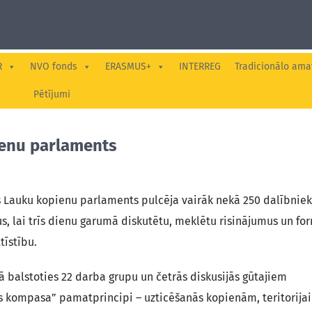
R
NVO fonds
ERASMUS+
INTERREG
Tradicionālo ama
Pētījumi
ienu parlaments
ijas Lauku kopienu parlaments pulcēja vairāk nekā 250 dalībniek
sus, lai trīs dienu garumā diskutētu, meklētu risinājumus un fo
tīstību.
rā balstoties 22 darba grupu un četrās diskusijās gūtajiem
as kompasa” pamatprincipi – uzticēšanās kopienām, teritorijai