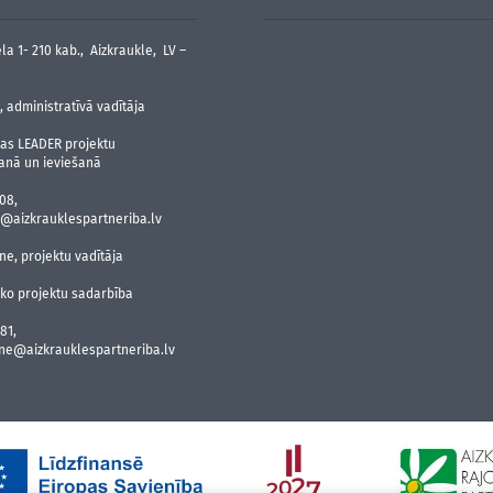
la 1- 210 kab., Aizkraukle, LV –
 administratīvā vadītāja
jas LEADER projektu
anā un ieviešanā
08,
@aizkrauklespartneriba.lv
ne, projektu vadītāja
sko projektu sadarbība
81,
ane@aizkrauklespartneriba.lv