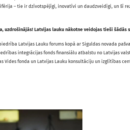
rija – tie ir dzīvotspējīgi, inovatīvi un daudzveidīgi, un šī re
a, uzdrošinājās! Latvijas lauku nākotne veidojas tieši šādās 
 biedrība Latvijas Lauku forums kopā ar Siguldas novada pašv
edrības integrācijas fonds finansiālu atbalstu no Latvijas vals
as Vides fonda un Latvijas Lauku konsultāciju un izglītības cen