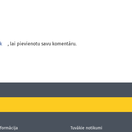
k
, lai pievienotu savu komentāru.
formācija
Tuvākie notikumi