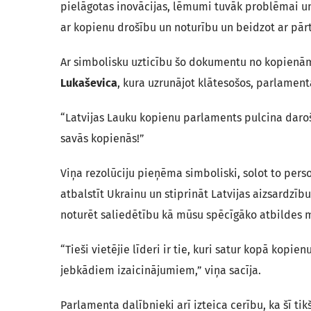
pielāgotas inovācijas, lēmumi tuvāk problēmai un i
ar kopienu drošību un noturību un beidzot ar pār
Ar simbolisku uzticību šo dokumentu no kopien
Lukaševica
, kura uzrunājot klātesošos, parlamen
“Latvijas Lauku kopienu parlaments pulcina darošu
savās kopienās!”
Viņa rezolūciju pieņēma simboliski, solot to pers
atbalstīt Ukrainu un stiprināt Latvijas aizsardzīb
noturēt saliedētību kā mūsu spēcīgāko atbildes
“Tieši vietējie līderi ir tie, kuri satur kopā kopie
jebkādiem izaicinājumiem,” viņa sacīja.
Parlamenta dalībnieki arī izteica cerību, ka šī ti