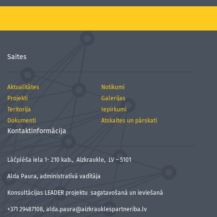
Saites
Aktualitātes
Notikumi
Projekti
Galerijas
Teritorija
Iepirkumi
Dokumenti
Atskaites un pārskati
Kontaktinformācija
Lāčplēša iela 1- 210 kab., Aizkraukle, LV – 5101
Alda Paura, administratīvā vadītāja
Konsultācijas LEADER projektu sagatavošanā un ieviešanā
+371 29487108, alda.paura@aizkrauklespartneriba.lv