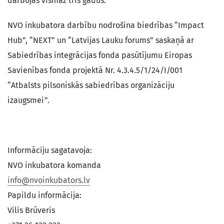
darbojas vismaz trīs gadus.
NVO inkubatora darbību nodrošina biedrības “Impact
Hub”, “NEXT” un “Latvijas Lauku forums” saskaņā ar
Sabiedrības integrācijas fonda pasūtījumu Eiropas
Savienības fonda projektā Nr. 4.3.4.5/1/24/I/001
“Atbalsts pilsoniskās sabiedrības organizāciju
izaugsmei”.
Informāciju sagatavoja:
NVO inkubatora komanda
info@nvoinkubators.lv
Papildu informācija:
Vilis Brūveris