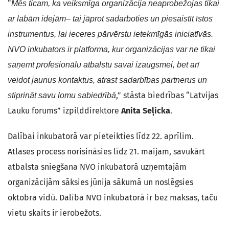
“
Mēs ticam, ka veiksmīga organizācija neaprobežojas tikai
ar labām idejām– tai jāprot sadarboties un piesaistīt īstos
instrumentus, lai ieceres pārvērstu ietekmīgās iniciatīvās.
NVO inkubators ir platforma, kur organizācijas var ne tikai
saņemt profesionālu atbalstu savai izaugsmei, bet arī
veidot jaunus kontaktus, atrast sadarbības partnerus un
,” stāsta biedrības “Latvijas
stiprināt savu lomu sabiedrībā
Lauku forums” izpilddirektore
Anita Seļicka
.
Dalībai inkubatorā var pieteikties līdz 22. aprīlim.
Atlases process norisināsies līdz 21. maijam, savukārt
atbalsta sniegšana NVO inkubatorā uzņemtajām
organizācijām sāksies jūnija sākumā un noslēgsies
oktobra vidū. Dalība NVO inkubatorā ir bez maksas, taču
vietu skaits ir ierobežots.