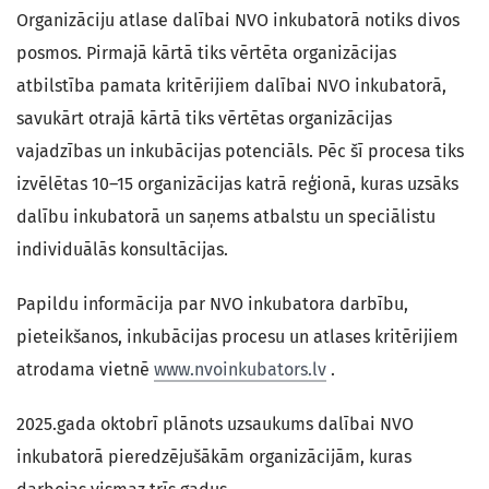
Organizāciju atlase dalībai NVO inkubatorā notiks divos
posmos. Pirmajā kārtā tiks vērtēta organizācijas
atbilstība pamata kritērijiem dalībai NVO inkubatorā,
savukārt otrajā kārtā tiks vērtētas organizācijas
vajadzības un inkubācijas potenciāls. Pēc šī procesa tiks
izvēlētas 10–15 organizācijas katrā reģionā, kuras uzsāks
dalību inkubatorā un saņems atbalstu un speciālistu
individuālās konsultācijas.
Papildu informācija par NVO inkubatora darbību,
pieteikšanos, inkubācijas procesu un atlases kritērijiem
atrodama vietnē
www.nvoinkubators.lv
.
2025.gada oktobrī plānots uzsaukums dalībai NVO
inkubatorā pieredzējušākām organizācijām, kuras