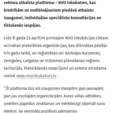
sektora atbalsta platforma – NVO inkubators, kas
biedrībām un nodibinājumiem piedāvā atbalstu
izaugsmei, individuālas speciālistu konsultācijas un
tīklošanās iespējas.
Līdz šī gada 22.aprīlim pirmajam NVO inkubācijas ciklam
aicinātas pieteikties organizācijas, kas dibinātas pēdējo
trīs gadu laikā, un reģistrētas vai darbojas Kurzemes,
Zemgales, Latgales un Vidzemes plānošanas reģionu
teritorijās. Pieteikšanās nosacījumi un anketa atrodama
vietnē
www.nvoinkubators.lv
.
“
Šī platforma būs kā izaugsmes tramplīns gan jaunajām,
gan jau esošajām organizācijām, kuras vēlas attīstīties,
smelties papildus zināšanas un mērķtiecīgi stiprināt savu
ietekmi, lai veicinātu pozitīvas pārmaiņas