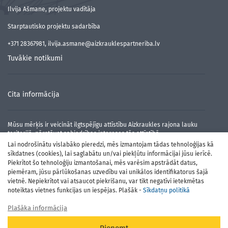
Ilvija Ašmane, projektu vadītāja
Starptautisko projektu sadarbība
+371 28367981, ilvija.asmane@aizkrauklespartneriba.lv
Tuvākie notikumi
Cita informācija
Mūsu mērķis ir veicināt ilgtspējīgu attīstību Aizkraukles rajona lauku
teritorijā, pārstāvot sabiedrības intereses tās attīstībā.
Lai nodrošinātu vislabāko pieredzi, mēs izmantojam tādas tehnoloģijas kā
sīkdatnes (cookies), lai saglabātu un/vai piekļūtu informācijai jūsu ierīcē.
Piekrītot šo tehnoloģiju izmantošanai, mēs varēsim apstrādāt datus,
piemēram, jūsu pārlūkošanas uzvedību vai unikālos identifikatorus šajā
vietnē. Nepiekrītot vai atsaucot piekrišanu, var tikt negatīvi ietekmētas
noteiktas vietnes funkcijas un iespējas. Plašāk -
Sīkdatņu politikā
Plašāka informācija
Atbalsta Zemkopības ministrija un Lauku atbalsta dienests