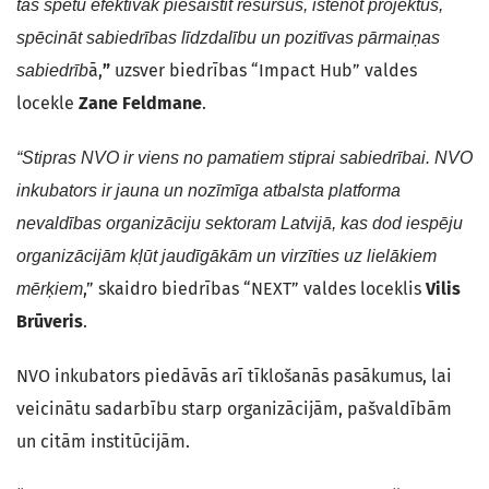
tās spētu efektīvāk piesaistīt resursus, īstenot projektus,
spēcināt sabiedrības līdzdalību un pozitīvas pārmaiņas
ā,
”
uzsver biedrības “Impact Hub” valdes
sabiedrīb
locekle
Zane Feldmane
.
“Stipras NVO ir viens no pamatiem stiprai sabiedrībai. NVO
inkubators ir jauna un nozīmīga atbalsta platforma
nevaldības organizāciju sektoram Latvijā, kas dod iespēju
organizācijām kļūt jaudīgākām un virzīties uz lielākiem
,” skaidro biedrības “NEXT” valdes loceklis
Vilis
mērķiem
Brūveris
.
NVO inkubators piedāvās arī tīklošanās pasākumus, lai
veicinātu sadarbību starp organizācijām, pašvaldībām
un citām institūcijām.