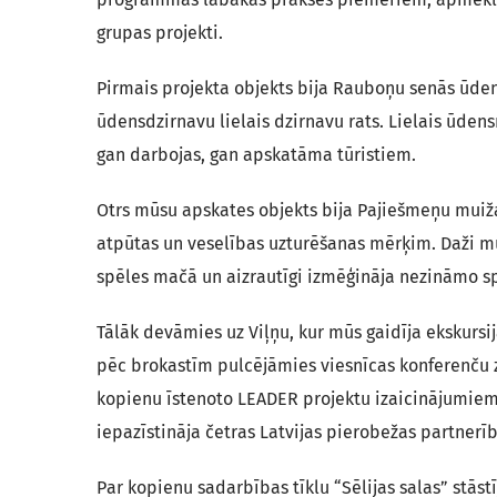
grupas projekti.
Pirmais projekta objekts bija Rauboņu senās ūden
ūdensdzirnavu lielais dzirnavu rats. Lielais ūdens
gan darbojas, gan apskatāma tūristiem.
Otrs mūsu apskates objekts bija Pajiešmeņu muižas
atpūtas un veselības uzturēšanas mērķim. Daži mūs
spēles mačā un aizrautīgi izmēģināja nezināmo sp
Tālāk devāmies uz Viļņu, kur mūs gaidīja ekskursi
pēc brokastīm pulcējāmies viesnīcas konferenču z
kopienu īstenoto LEADER projektu izaicinājumiem
iepazīstināja četras Latvijas pierobežas partnerīb
Par kopienu sadarbības tīklu “Sēlijas salas” stā