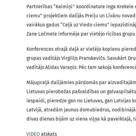
Partnerības “Kaimiņi” koordinatore Inga Krekele 
ciemu” projektiem dalījās Preiļu un Līvānu novadu
vairākus gadus “Ceļā uz Viedo ciemu” iepazīstināj
Zane Ločmele informēja par vietējo rīcības grup
Konferences otrajā daļā ar vietējo kopienu pieredz
grupas vadītājs Virgilijs Pranskevičs. Savukārt Dr
vadītājs Alidas Varaņis. Pēc tam sekoja konfere
Mājupceļā dalījāmies pārdomās par aizvadītajām 
Lietuvas pierobežas pašvaldības un galvaspilsētu,
iespaidi, pieredze gan no Lietuvas, gan Latvijas
Latvijā, atradām jaunus domubiedrus, nodibinājām
divas dienas bijām uz viena viļņa kā paveiktajā, 
VIDEO
atskats