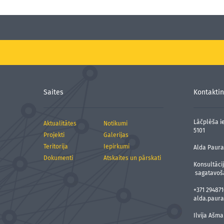
Saites
Kontaktin
Lāčplēša ie
Aktualitātes
Notikumi
5101
Projekti
Galerijas
Teritorija
Iepirkumi
Alda Paura,
Dokumenti
Atskaites un pārskati
Konsultāci
sagatavoš
+371 294871
alda.paura
Ilvija Ašma