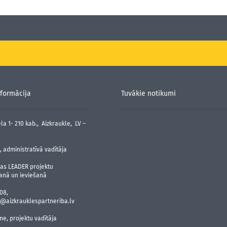
formācija
Tuvākie notikumi
la 1- 210 kab., Aizkraukle, LV –
 administratīvā vadītāja
jas LEADER projektu
anā un ieviešanā
08,
@aizkrauklespartneriba.lv
ne, projektu vadītāja