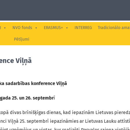
R
NVO fonds
ERASMUS+
INTERREG
Tradicionālo ama
Pētījumi
ence Viļņā
ka sadarbības konference Viļņā
 gada 25. un 26. septembr
ī
kopā divas brīnišķīgas dienas, kad iepazinām Lietuvas pieredz
nci Viļņā 25. septembrī iepazināmies ar Lietuvas Lauku attīst
 uzņēmējus un vietas, kur realizēti Pasvales rajona vietējās