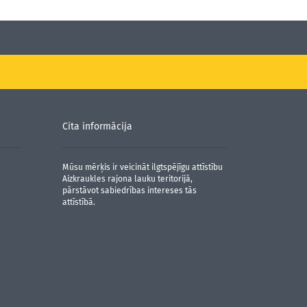
Cita informācija
Mūsu mērķis ir veicināt ilgtspējīgu attīstību
Aizkraukles rajona lauku teritorijā,
pārstāvot sabiedrības intereses tās
attīstībā.