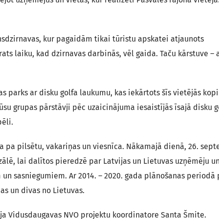
sdzirnavas, kur pagaidām tikai tūristu apskatei atjaunots
rats laiku, kad dzirnavas darbinās, vēl gaida. Taču kārstuve –
 parks ar disku golfa laukumu, kas iekārtots šīs vietējās kop
u grupas pārstāvji pēc uzaicinājuma iesaistījās īsajā disku g
ēli.
ja pa pilsētu, vakariņas un viesnīca. Nākamajā dienā, 26. sept
ālē, lai dalītos pieredzē par Latvijas un Lietuvas uzņēmēju u
 un sasniegumiem. Ar 2014. – 2020. gada plānošanas periodā 
as un divas no Lietuvas.
stīja Vidusdaugavas NVO projektu koordinatore Santa Šmite.