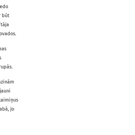
iedo
r būt
ītāja
novados.
bas
s
rupās.
pazinām
jauni
 kaimiņus
abā, jo