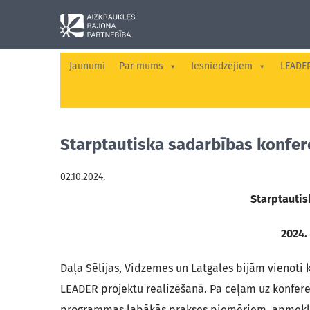
Jaunumi
Par mums
Iesniedzējiem
LEADE
Starptautiska sadarbības konfer
02.10.2024.
Starptautis
2024.
Daļa Sēlijas, Vidzemes un Latgales bijām vienoti 
LEADER projektu realizēšanā. Pa ceļam uz konfere
programmas labākās prakses piemēriem, apmeklējot