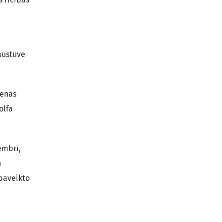
 austuve
ienas
olfa
embrī,
n
paveikto