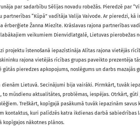
runāja par sadarbību Sēlijas novadu robežās. Pieredzē par “V
 partnerības “Kūpā” vadītāja Valija Vaivode. Ar pieredzi, kā i
a ērberģiete Žanna Miezīte. Krāslavas rajona partnerības vad
u labākajiem veikumiem Dienvidlatgalē, Lietuvas pierobežas 
i projektu īstenošanā iepazīstināja Alītas rajona vietējās rīcī
uskininku rajona vietējās rīcības grupas paveikto prezentēja tā
ncē gūtās pieredzes apkopojums, noslēgums un darbs mazajās g
dienām Lietuvā. Secinājumi bija vairāki. Pirmkārt, tuvāk ie
 to mūsdienu aktualitātes, problēmas, iespējas. Otrkārt, gūti 
 kolēģiem. Treškārt, kopīgajā pasākumā tuvāk iepazinām savus
 kontaktus, kuri palīdzēs katra ikdienas darbā sabiedrības l
tā kopīgajos nākotnes plānos.