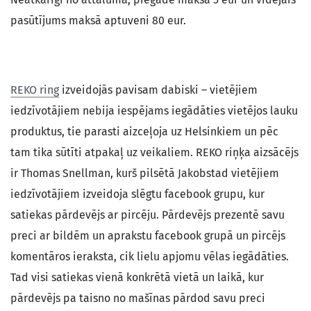
pasūtījums maksā aptuveni 80 eur.
REKO ring
izveidojās pavisam dabiski – vietējiem
iedzīvotājiem nebija iespējams iegādāties vietējos lauku
produktus, tie parasti aizceļoja uz Helsinkiem un pēc
tam tika sūtīti atpakaļ uz veikaliem. REKO riņķa aizsācējs
ir Thomas Snellman, kurš pilsētā Jakobstad vietējiem
iedzīvotājiem izveidoja slēgtu facebook grupu, kur
satiekas pārdevējs ar pircēju. Pārdevējs prezentē savu
preci ar bildēm un aprakstu facebook grupā un pircējs
komentāros ieraksta, cik lielu apjomu vēlas iegādāties.
Tad visi satiekas vienā konkrētā vietā un laikā, kur
pārdevējs pa taisno no mašīnas pārdod savu preci