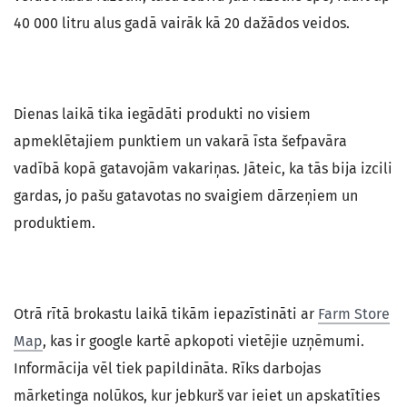
40 000 litru alus gadā vairāk kā 20 dažādos veidos.
Dienas laikā tika iegādāti produkti no visiem
apmeklētajiem punktiem un vakarā īsta šefpavāra
vadībā kopā gatavojām vakariņas. Jāteic, ka tās bija izcili
gardas, jo pašu gatavotas no svaigiem dārzeņiem un
produktiem.
Otrā rītā brokastu laikā tikām iepazīstināti ar
Farm Store
Map
, kas ir google kartē apkopoti vietējie uzņēmumi.
Informācija vēl tiek papildināta. Rīks darbojas
mārketinga nolūkos, kur jebkurš var ieiet un apskatīties