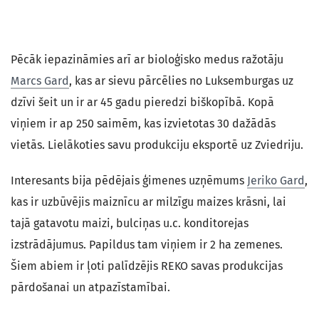
Pēcāk iepazināmies arī ar bioloģisko medus ražotāju
Marcs Gard
, kas ar sievu pārcēlies no Luksemburgas uz
dzīvi šeit un ir ar 45 gadu pieredzi biškopībā. Kopā
viņiem ir ap 250 saimēm, kas izvietotas 30 dažādās
vietās. Lielākoties savu produkciju eksportē uz Zviedriju.
Interesants bija pēdējais ģimenes uzņēmums
Jeriko Gard
,
kas ir uzbūvējis maiznīcu ar milzīgu maizes krāsni, lai
tajā gatavotu maizi, bulciņas u.c. konditorejas
izstrādājumus. Papildus tam viņiem ir 2 ha zemenes.
Šiem abiem ir ļoti palīdzējis REKO savas produkcijas
pārdošanai un atpazīstamībai.