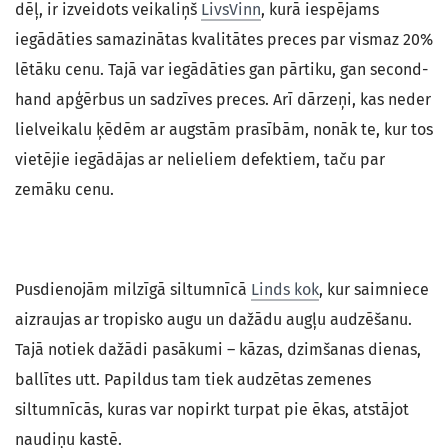
dēļ, ir izveidots veikaliņš
LivsVinn
, kurā iespējams
iegādāties samazinātas kvalitātes preces par vismaz 20%
lētāku cenu. Tajā var iegādāties gan pārtiku, gan second-
hand apģērbus un sadzīves preces. Arī dārzeņi, kas neder
lielveikalu ķēdēm ar augstām prasībām, nonāk te, kur tos
vietējie iegādājas ar nelieliem defektiem, taču par
zemāku cenu.
Pusdienojām milzīgā siltumnīcā
Linds kok
, kur saimniece
aizraujas ar tropisko augu un dažādu augļu audzēšanu.
Tajā notiek dažādi pasākumi – kāzas, dzimšanas dienas,
ballītes utt. Papildus tam tiek audzētas zemenes
siltumnīcās, kuras var nopirkt turpat pie ēkas, atstājot
naudiņu kastē.