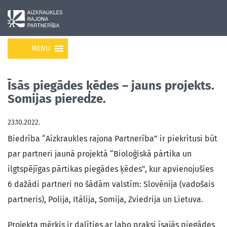
MENU
Īsās piegādes ķēdes – jauns projekts.
Somijas pieredze.
23.10.2022.
Biedrība “Aizkraukles rajona Partnerība” ir piekritusi būt
par partneri jaunā projektā “Bioloģiskā pārtika un
ilgtspējīgas pārtikas piegādes ķēdes”, kur apvienojušies
6 dažādi partneri no šādām valstīm: Slovēnija (vadošais
partneris), Polija, Itālija, Somija, Zviedrija un Lietuva.
Projekta mērķis ir dalīties ar labo praksi īsajās piegādes