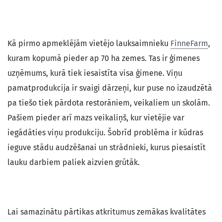
Kā pirmo apmeklējām vietējo lauksaimnieku
FinneFarm
,
kuram kopumā pieder ap 70 ha zemes. Tas ir ģimenes
uzņēmums, kurā tiek iesaistīta visa ģimene. Viņu
pamatprodukcija ir svaigi dārzeņi, kur puse no izaudzētā
pa tiešo tiek pārdota restorāniem, veikaliem un skolām.
Pašiem pieder arī mazs veikaliņš, kur vietējie var
iegādāties viņu produkciju. Šobrīd problēma ir kūdras
ieguve stādu audzēšanai un strādnieki, kurus piesaistīt
lauku darbiem paliek aizvien grūtāk.
Lai samazinātu pārtikas atkritumus zemākas kvalitātes