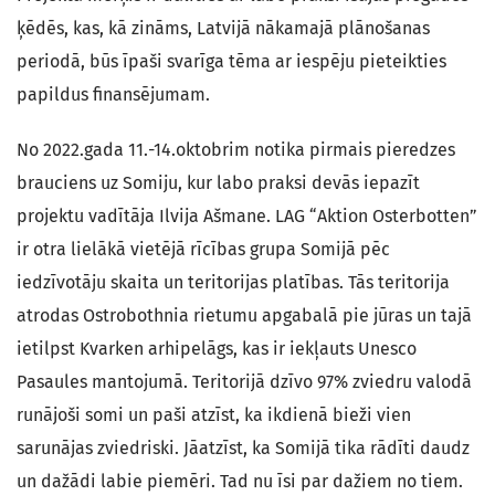
ķēdēs, kas, kā zināms, Latvijā nākamajā plānošanas
periodā, būs īpaši svarīga tēma ar iespēju pieteikties
papildus finansējumam.
No 2022.gada 11.-14.oktobrim notika pirmais pieredzes
brauciens uz Somiju, kur labo praksi devās iepazīt
projektu vadītāja Ilvija Ašmane. LAG “Aktion Osterbotten”
ir otra lielākā vietējā rīcības grupa Somijā pēc
iedzīvotāju skaita un teritorijas platības. Tās teritorija
atrodas Ostrobothnia rietumu apgabalā pie jūras un tajā
ietilpst Kvarken arhipelāgs, kas ir iekļauts Unesco
Pasaules mantojumā. Teritorijā dzīvo 97% zviedru valodā
runājoši somi un paši atzīst, ka ikdienā bieži vien
sarunājas zviedriski. Jāatzīst, ka Somijā tika rādīti daudz
un dažādi labie piemēri. Tad nu īsi par dažiem no tiem.