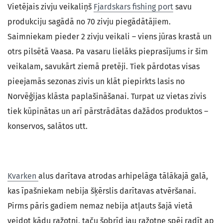
Vietējais zivju veikaliņš
Fjardskars fishing port
savu
produkciju sagādā no 70 zivju piegādātājiem.
Saimniekam pieder 2 zivju veikali – viens jūras krastā un
otrs pilsētā Vaasa. Pa vasaru lielāks pieprasījums ir šim
veikalam, savukārt ziemā pretēji. Tiek pārdotas visas
pieejamās sezonas zivis un klāt piepirkts lasis no
Norvēģijas klāsta paplašināšanai. Turpat uz vietas zivis
tiek kūpinātas un arī pārstrādātas dažādos produktos –
konservos, salātos utt.
Kvarken
alus darītava atrodas arhipelāga tālākajā galā,
kas īpašniekam nebija šķērslis darītavas atvēršanai.
Pirms pāris gadiem nemaz nebija atļauts šajā vietā
veidot kādu ražotni, taču šobrīd jau ražotne spēj radīt ap