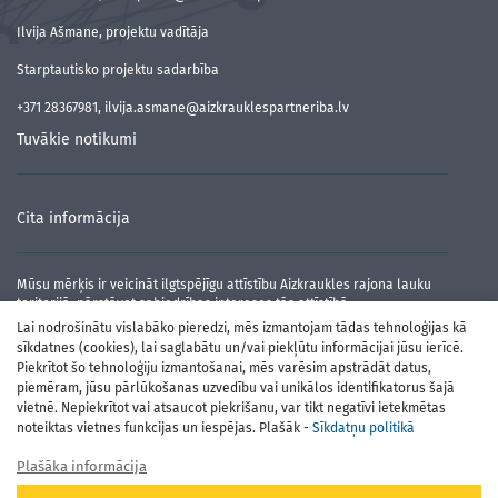
Ilvija Ašmane, projektu vadītāja
Starptautisko projektu sadarbība
+371 28367981, ilvija.asmane@aizkrauklespartneriba.lv
Tuvākie notikumi
Cita informācija
Mūsu mērķis ir veicināt ilgtspējīgu attīstību Aizkraukles rajona lauku
teritorijā, pārstāvot sabiedrības intereses tās attīstībā.
Lai nodrošinātu vislabāko pieredzi, mēs izmantojam tādas tehnoloģijas kā
sīkdatnes (cookies), lai saglabātu un/vai piekļūtu informācijai jūsu ierīcē.
Piekrītot šo tehnoloģiju izmantošanai, mēs varēsim apstrādāt datus,
piemēram, jūsu pārlūkošanas uzvedību vai unikālos identifikatorus šajā
vietnē. Nepiekrītot vai atsaucot piekrišanu, var tikt negatīvi ietekmētas
noteiktas vietnes funkcijas un iespējas. Plašāk -
Sīkdatņu politikā
Plašāka informācija
Atbalsta Zemkopības ministrija un Lauku atbalsta dienests