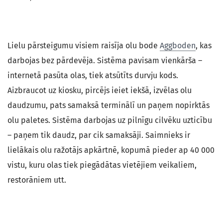
Lielu pārsteigumu visiem raisīja olu bode
Aggboden
, kas
darbojas bez pārdevēja. Sistēma pavisam vienkārša –
internetā pasūta olas, tiek atsūtīts durvju kods.
Aizbraucot uz kiosku, pircējs ieiet iekšā, izvēlas olu
daudzumu, pats samaksā terminālī un paņem nopirktās
olu paletes. Sistēma darbojas uz pilnīgu cilvēku uzticību
– paņem tik daudz, par cik samaksāji. Saimnieks ir
lielākais olu ražotājs apkārtnē, kopumā pieder ap 40 000
vistu, kuru olas tiek piegādātas vietējiem veikaliem,
restorāniem utt.