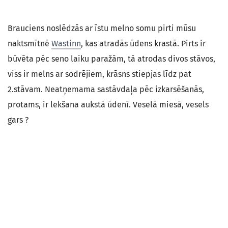
Brauciens noslēdzās ar īstu melno somu pirti mūsu
naktsmītnē
Wastinn
, kas atradās ūdens krastā. Pirts ir
būvēta pēc seno laiku paražām, tā atrodas divos stāvos,
viss ir melns ar sodrējiem, krāsns stiepjas līdz pat
2.stāvam. Neatņemama sastāvdaļa pēc izkarsēšanās,
protams, ir lekšana aukstā ūdenī. Veselā miesā, vesels
gars ?