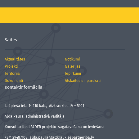
Saites
Aktualitātes
Notikumi
Projekti
Galerijas
Teritorija
Iepirkumi
Dokumenti
Atskaites un pārskati
Kontaktinformācija
Lāčplēša iela 1- 210 kab., Aizkraukle, LV – 5101
Alda Paura, administratīvā vadītāja
Konsultācijas LEADER projektu sagatavošanā un ieviešanā
+371 29487108, alda.paura@aizkrauklespartneriba.lv