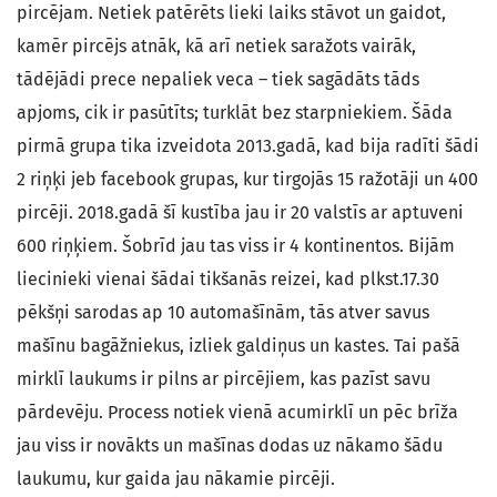
pircējam. Netiek patērēts lieki laiks stāvot un gaidot,
kamēr pircējs atnāk, kā arī netiek saražots vairāk,
tādējādi prece nepaliek veca – tiek sagādāts tāds
apjoms, cik ir pasūtīts; turklāt bez starpniekiem. Šāda
pirmā grupa tika izveidota 2013.gadā, kad bija radīti šādi
2 riņķi jeb facebook grupas, kur tirgojās 15 ražotāji un 400
pircēji. 2018.gadā šī kustība jau ir 20 valstīs ar aptuveni
600 riņķiem. Šobrīd jau tas viss ir 4 kontinentos. Bijām
liecinieki vienai šādai tikšanās reizei, kad plkst.17.30
pēkšņi sarodas ap 10 automašīnām, tās atver savus
mašīnu bagāžniekus, izliek galdiņus un kastes. Tai pašā
mirklī laukums ir pilns ar pircējiem, kas pazīst savu
pārdevēju. Process notiek vienā acumirklī un pēc brīža
jau viss ir novākts un mašīnas dodas uz nākamo šādu
laukumu, kur gaida jau nākamie pircēji.