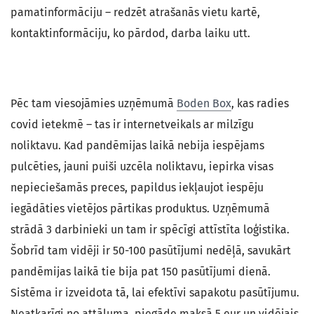
pamatinformāciju – redzēt atrašanās vietu kartē,
kontaktinformāciju, ko pārdod, darba laiku utt.
Pēc tam viesojāmies uzņēmumā
Boden Box
, kas radies
covid ietekmē – tas ir internetveikals ar milzīgu
noliktavu. Kad pandēmijas laikā nebija iespējams
pulcēties, jauni puiši uzcēla noliktavu, iepirka visas
nepieciešamās preces, papildus iekļaujot iespēju
iegādāties vietējos pārtikas produktus. Uzņēmumā
strādā 3 darbinieki un tam ir spēcīgi attīstīta loģistika.
Šobrīd tam vidēji ir 50-100 pasūtījumi nedēļā, savukārt
pandēmijas laikā tie bija pat 150 pasūtījumi dienā.
Sistēma ir izveidota tā, lai efektīvi sapakotu pasūtījumu.
Neatkarīgi no attāluma, piegāde maksā 5 eur un vidējais