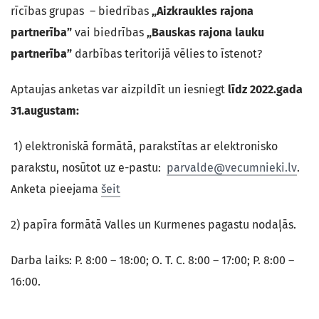
rīcības grupas – biedrības
„Aizkraukles rajona
partnerība”
vai biedrības
„Bauskas rajona lauku
partnerība”
darbības teritorijā vēlies to īstenot?
Aptaujas anketas var aizpildīt un iesniegt
līdz 2022.gada
31.augustam:
1) elektroniskā formātā, parakstītas ar elektronisko
parakstu, nosūtot uz e-pastu:
parvalde@vecumnieki.lv
.
Anketa pieejama
šeit
2) papīra formātā Valles un Kurmenes pagastu nodaļās.
Darba laiks: P. 8:00 – 18:00; O. T. C. 8:00 – 17:00; P. 8:00 –
16:00.