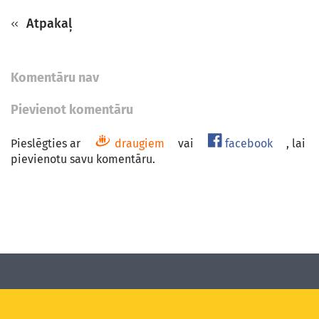
Atpakaļ
Komentāru nav
Pievienot komentāru
Pieslēgties ar
draugiem
vai
facebook
, lai
pievienotu savu komentāru.