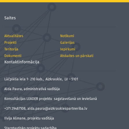
Saites
Aktualitātes
Notikumi
Projekti
Galerijas
Teritorija
Iepirkumi
Dokumenti
Atskaites un pārskati
Kontaktinformācija
Lāčplēša iela 1- 210 kab., Aizkraukle, LV – 5101
Alda Paura, administratīvā vadītāja
Konsultācijas LEADER projektu sagatavošanā un ieviešanā
+371 29487108, alda.paura@aizkrauklespartneriba.lv
Ilvija Ašmane, projektu vadītāja
Starptautisko projektu sadarbība