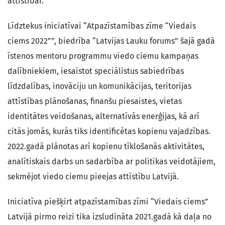
attīstībai.
Līdztekus iniciatīvai “Atpazīstamības zīme “Viedais
ciems 2022””, biedrība “Latvijas Lauku forums” šajā gadā
īstenos mentoru programmu viedo ciemu kampaņas
dalībniekiem, iesaistot speciālistus sabiedrības
līdzdalības, inovāciju un komunikācijas, teritorijas
attīstības plānošanas, finanšu piesaistes, vietas
identitātes veidošanas, alternatīvās enerģijas, kā arī
citās jomās, kurās tiks identificētas kopienu vajadzības.
2022.gadā plānotas arī kopienu tīklošanās aktivitātes,
analītiskais darbs un sadarbība ar politikas veidotājiem,
sekmējot viedo ciemu pieejas attīstību Latvijā.
Iniciatīva piešķirt atpazīstamības zīmi “Viedais ciems”
Latvijā pirmo reizi tika izsludināta 2021.gadā kā daļa no