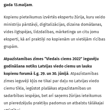
gada 13.maijam
.
Kopienu pieteikumus izvērtēs ekspertu žūrija, kuru veido
ministriju pārstāvji, digitalizācijas, dizaina domāšanas,
vides ilgtspējas, līdzdalības, mārketinga un citu jomu
eksperti, kā arī praktiķi no kopienām un vietējām rīcības
grupām.
Atpazīstamības zīmes “Viedais ciems 2022” ieguvēju
godināšana notiks Latvijas viedo ciemu un lauku
kopienu forumā š.g. 29. un 30. jūnijā
. Atpazīstamības
zīmes ieguvēji kļūs ne tikai par daļu no Latvijas viedo
ciemu tīkla, iegūstot plašākas atpazīstamības un
sadarbības iespējas, bet arī saņems žūrijas ieteikumus
un pieredzējušu praktiķu padomus un atbalstu tālākajai