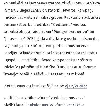
komunikācijas kampaņas starptautiskā LEADER projekta
“Smart villages LEADER Network” ietvaros. Kampaņu
iniciēja trīs vietējās rīcības grupas Privātās un publiskās
partnerattiecību biedrības “Zied zeme” vadībā,
sadarbojoties ar biedrībām “Pierīgas partnerība” un
“Jūras zeme”. 2021. gadā aktivitāte guva lielu atsaucību,
saņemot gandrīz 40 kopienu pieteikumus no visas
Latvijas. Sekmējot projekta ietvaros īstenoto rezultātu
ilgtspēju un attīstību, šogad kampaņas īstenošanas
iniciatīvu pārņēmusi biedrība “Latvijas Lauku forums”
īstenojot to vēl plašākā – visas Latvijas mērogā.
Pieteikumus var iesniegt šajā saitē:
ej.uz/VC2022
Vadlīnijas atzinības zīmes “Viedais Ciems 2022”
piešķiršanai:
laukuforums.lv/lv/archives/13959