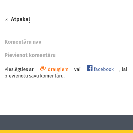
Atpakaļ
Komentāru nav
Pievienot komentāru
Pieslēgties ar
draugiem
vai
facebook
, lai
pievienotu savu komentāru.