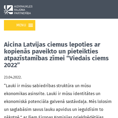
MENU
Aicina Latvijas ciemus lepoties ar
kopienās paveikto un pieteikties
atpazīstamības zīmei “Viedais ciems
2022”
23.04.2022.
“Lauki ir mūsu sabiedrības struktūra un mūsu
ekonomikas asinsrite. Lauki ir mūsu identitātes un
ekonomiskā potenciāla galvenā sastāvdaļa. Mēs lolosim
un saglabāsim savus lauku apvidus un ieguldīsim to
nākotnē,” ar šiem Eiropas Komisijas priekšsēdētājas