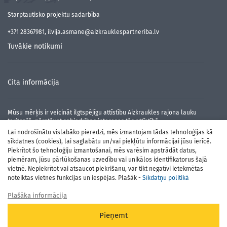
Starptautisko projektu sadarbība
+371 28367981, ilvija.asmane@aizkrauklespartneriba.lv
Tuvākie notikumi
Cita informācija
Mūsu mērķis ir veicināt ilgtspējīgu attīstību Aizkraukles rajona lauku
teritorijā, pārstāvot sabiedrības intereses tās attīstībā.
Lai nodrošinātu vislabāko pieredzi, mēs izmantojam tādas tehnoloģijas kā
sīkdatnes (cookies), lai saglabātu un/vai piekļūtu informācijai jūsu ierīcē.
Piekrītot šo tehnoloģiju izmantošanai, mēs varēsim apstrādāt datus,
piemēram, jūsu pārlūkošanas uzvedību vai unikālos identifikatorus šajā
vietnē. Nepiekrītot vai atsaucot piekrišanu, var tikt negatīvi ietekmētas
noteiktas vietnes funkcijas un iespējas. Plašāk -
Sīkdatņu politikā
Plašāka informācija
Atbalsta Zemkopības ministrija un Lauku atbalsta dienests
Pieņemt
© Aizkraukles Partnerība 2026, Powered by
Robnety.lv