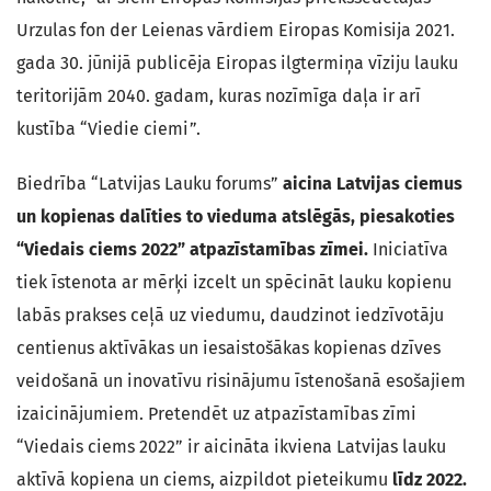
Urzulas fon der Leienas vārdiem Eiropas Komisija 2021.
gada 30. jūnijā publicēja Eiropas ilgtermiņa vīziju lauku
teritorijām 2040. gadam, kuras nozīmīga daļa ir arī
kustība “Viedie ciemi”.
Biedrība “Latvijas Lauku forums”
aicina Latvijas ciemus
un kopienas dalīties to vieduma atslēgās, piesakoties
“Viedais ciems 2022” atpazīstamības zīmei.
Iniciatīva
tiek īstenota ar mērķi izcelt un spēcināt lauku kopienu
labās prakses ceļā uz viedumu, daudzinot iedzīvotāju
centienus aktīvākas un iesaistošākas kopienas dzīves
veidošanā un inovatīvu risinājumu īstenošanā esošajiem
izaicinājumiem. Pretendēt uz atpazīstamības zīmi
“Viedais ciems 2022” ir aicināta ikviena Latvijas lauku
aktīvā kopiena un ciems, aizpildot pieteikumu
līdz 2022.