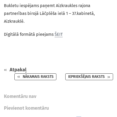
Bukletu iespējams paņemt Aizkraukles rajona
partnerības birojā Lāčplēša ielā 1 – 37.kabinetā,
Aizkrauklē.
Digitālā formātā pieejams
ŠEIT
Atpakaļ
NĀKAMAIS RAKSTS
IEPRIEKŠĒJAIS RAKSTS
Komentāru nav
Pievienot komentāru