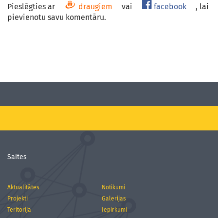
Pieslēgties ar
draugiem
vai
facebook
, lai
pievienotu savu komentāru.
Saites
Aktualitātes
Notikumi
Projekti
Galerijas
Teritorija
Iepirkumi