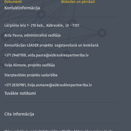
Dokumenti
Atskaites un pārskati
Kontaktinformācija
Lāčplēša iela 1- 210 kab., Aizkraukle, LV – 5101
Alda Paura, administratīvā vadītāja
Konsultācijas LEADER projektu sagatavošanā un ieviešanā
+371 29487108, alda.paura@aizkrauklespartneriba.lv
Ilvija Ašmane, projektu vadītāja
Starptautisko projektu sadarbība
+371 28367981, ilvija.asmane@aizkrauklespartneriba.lv
Tuvākie notikumi
Cita informācija