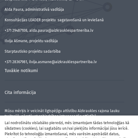
Alda Paura, administratīvā vadītāja
Konsultācijas LEADER projektu sagatavošanā un ieviešanā
+371 29487108, alda.paura@aizkrauklespartneriba.lv
Ilvija Ašmane, projektu vadītāja
Starptautisko projektu sadarbība
+371 28367981, ilvija.asmane@aizkrauklespartneriba.lv
Tuvākie notikumi
Cita informācija
Mūsu mērķis ir veicināt ilgtspējīgu attīstību Aizkraukles rajona lauku
teritorijā, pārstāvot sabiedrības intereses tās attīstībā.
Lai nodrošinātu vislabāko pieredzi, mēs izmantojam tādas tehnoloģijas kā
sīkdatnes (cookies), lai saglabātu un/vai piekļūtu informācijai jūsu ierīcē.
Piekrītot šo tehnoloģiju izmantošanai, mēs varēsim apstrādāt datus,