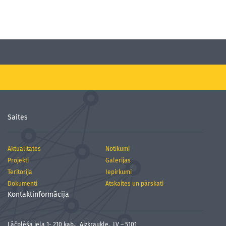
Saites
Aktualitātes
Notikumi
Projekti
Galerijas
Teritorija
Iepirkumi
Dokumenti
Atskaites un pārskati
Kontaktinformācija
Lāčplēša iela 1- 210 kab., Aizkraukle, LV – 5101