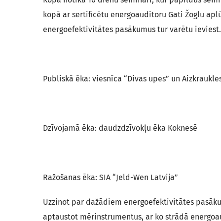
kopā ar sertificētu energoauditoru Gati Žoglu a
energoefektivitātes pasākumus tur varētu ievies
Publiskā ēka: viesnīca “Divas upes” un Aizkraukle
Dzīvojamā ēka: daudzdzīvokļu ēka Koknesē
Ražošanas ēka: SIA “Jeld-Wen Latvija”
Uzzinot par dažādiem energoefektivitātes pasāk
aptaustot mērinstrumentus, ar ko strādā energoau