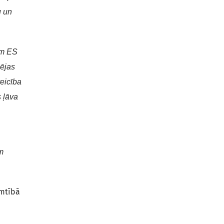
u un
am ES
pējas
teicība
 ļāva
m
emtībā