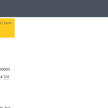
tu karte
000003
rma
SIA
m, kur