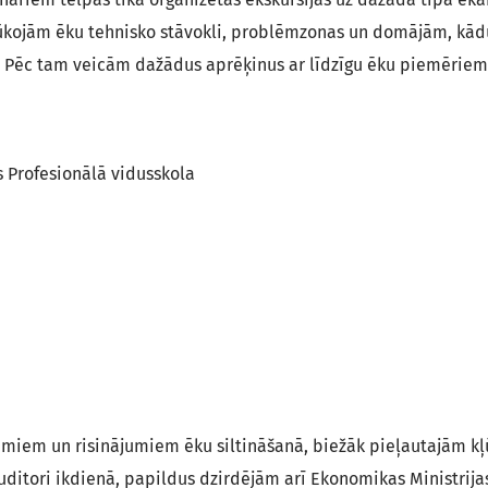
plūkojām ēku tehnisko stāvokli, problēmzonas un domājām, kād
t. Pēc tam veicām dažādus aprēķinus ar līdzīgu ēku piemēriem
s Profesionālā vidusskola
umiem un risinājumiem ēku siltināšanā, biežāk pieļautajām k
ditori ikdienā, papildus dzirdējām arī Ekonomikas Ministrija