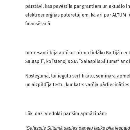
pārstāvi, kas pavēstīja par grantiem un aktuālo
elektroenerģijas patērētājiem, kā arī par ALTU
finansēšanā.
Interesanti bija aplūkot pirmo lielāko Baltijā cen
Salaspilī, ko īstenojis SIA “Salaspils Siltums” ar
Noslēgumā, lai iegūtu sertifikātu, semināra apmekl
un aizpildīja testu, kur katrs varēja pārliecināti
Lūk, daži viedokļi par šīm apmācībām:
“Salaspils Siltumā saules paneļu lauks bija iespaidī