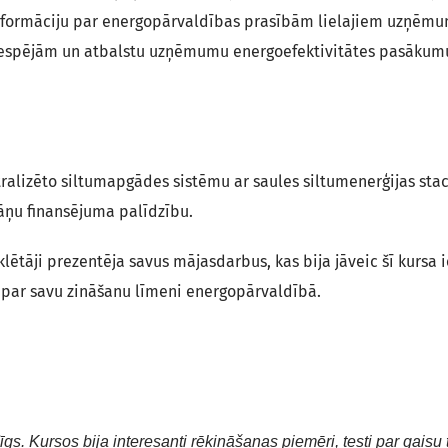
 informāciju par energopārvaldības prasībām lielajiem uzņēm
M iespējām un atbalstu uzņēmumu energoefektivitātes pasākum
tralizēto siltumapgādes sistēmu ar saules siltumenerģijas stac
 dāņu finansējuma palīdzību.
ētāji prezentēja savus mājasdarbus, kas bija jāveic šī kursa i
es par savu zināšanu līmeni energopārvaldībā.
gs. Kursos bija interesanti rēķināšanas piemēri, testi par gaisu 