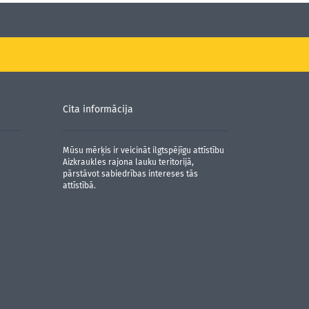
Cita informācija
Mūsu mērķis ir veicināt ilgtspējīgu attīstību
Aizkraukles rajona lauku teritorijā,
pārstāvot sabiedrības intereses tās
attīstībā.