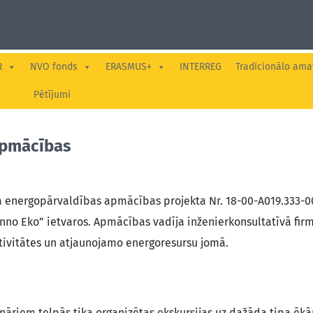
R
NVO fonds
ERASMUS+
INTERREG
Tradicionālo ama
Pētījumi
apmācības
a energopārvaldības apmācības projekta Nr. 18-00-A019.333-
Inno Eko” ietvaros. Apmācības vadīja inženierkonsultatīvā fi
ktivitātes un atjaunojamo energoresursu jomā.
nāriem telpās tika organizētas ekskursijas uz dažāda tipa ēkā