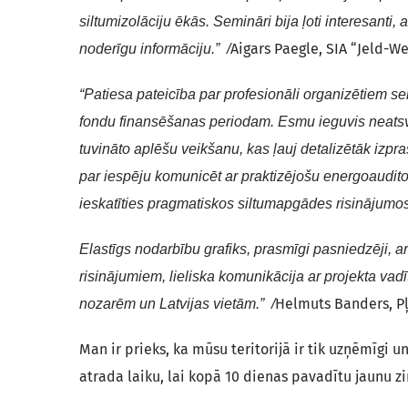
siltumizolāciju ēkās. Semināri bija ļoti interesanti
Aigars Paegle, SIA “Jeld-We
noderīgu informāciju.” /
“Patiesa pateicība par profesionāli organizētiem 
fondu finansēšanas periodam. Esmu ieguvis neatsv
tuvināto aplēšu veikšanu, kas ļauj detalizētāk izpra
par iespēju komunicēt ar praktizējošu energoaudi
ieskatīties pragmatiskos siltumapgādes risinājumo
Elastīgs nodarbību grafiks, prasmīgi pasniedzēji, a
risinājumiem, lieliska komunikācija ar projekta v
Helmuts Banders, Pļ
nozarēm un Latvijas vietām.” /
Man ir prieks, ka mūsu teritorijā ir tik uzņēmīgi 
atrada laiku, lai kopā 10 dienas pavadītu jaunu 