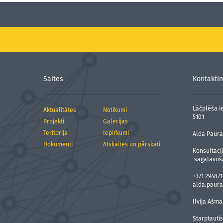
Saites
Kontaktin
Lāčplēša ie
Aktualitātes
Notikumi
5101
Projekti
Galerijas
Teritorija
Iepirkumi
Alda Paura,
Dokumenti
Atskaites un pārskati
Konsultāci
sagatavoš
+371 294871
alda.paura
Ilvija Ašma
Starptauti