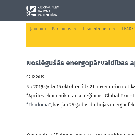
Jaunumi
Par mums
Iesniedzējiem
LEADE
Noslēgušās energopārvaldības 
02.12.2019.
No 2019.gada 15.oktobra līdz 21.novembrim notik
“Aprites ekonomika lauku reģionos. Global Eko – 
“Ekodoma”
, kas jau 25 gadus darbojas energoefe
Kopā notika 10 dienu semināri, kur papildus semi