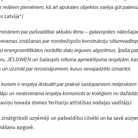
, ar reāliem piemēriem, kā arī apskates objektos varēja gūt paties
n Latvija”/
semināriem par pašvaldībai aktuālu tēmu – gatavojoties nākošaj
eramas zināšanas par norobežojošo konstrukciju siltumvadīts
st energosertifikātos norādīto datu ieguves algoritmus. Īpaša pa
toru, JELDWEN un Salaspils siltuma apmeklējuma iespējām, kas
s un uzzināt par ierosinājumiem, kurus nevajadzētu izmantot.
r kuriem ir iespēja diskutēt par praksē sastopamiem netipiskiem
adītāju un neatsverama iespēja komunicēt ar kolēģiem no dažādā
aviņu novada domes Teritoriju attīstības nodaļas vadītājs/
un zinātgriboši uzņēmēji un pašvaldību cilvēki un ka savā aizņ
zināšanu apguvē.