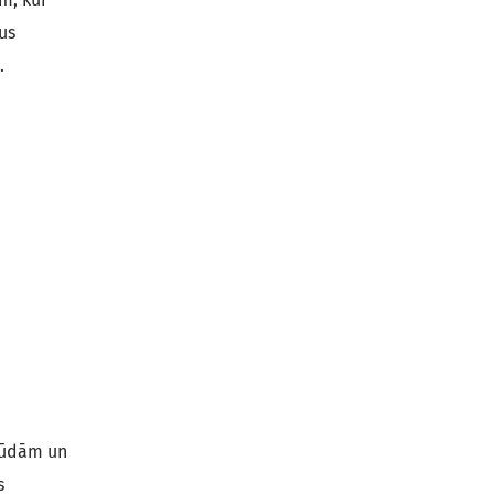
us
.
ļūdām un
s