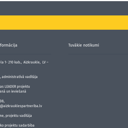
formācija
Tuvākie notikumi
la 1- 210 kab., Aizkraukle, LV –
 administratīvā vadītāja
jas LEADER projektu
anā un ieviešanā
08,
@aizkrauklespartneriba.lv
ne, projektu vadītāja
sko projektu sadarbība