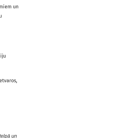
umiem un
u
iju
etvaros,
telpā un