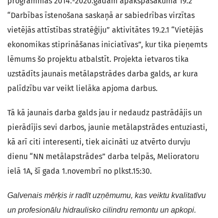
programmas 2014.-2020.gadam apakšpasākuma 19.2
“Darbības īstenošana saskaņā ar sabiedrības virzītas
vietējās attīstības stratēģiju” aktivitātes 19.2.1 “Vietējās
ekonomikas stiprināšanas iniciatīvas”, kur tika pieņemts
lēmums šo projektu atbalstīt. Projekta ietvaros tika
uzstādīts jaunais metālapstrādes darba galds, ar kura
palīdzību var veikt lielāka apjoma darbus.
Tā kā jaunais darba galds jau ir nedaudz pastrādājis un
pierādījis sevi darbos, jaunie metālapstrādes entuziasti,
kā arī citi interesenti, tiek aicināti uz atvērto durvju
dienu “NN metālapstrādes” darba telpās, Melioratoru
ielā 1A, šī gada 1.novembrī no plkst.15:30.
Galvenais mērķis ir radīt uzņēmumu, kas veiktu kvalitatīvu
un profesionālu hidraulisko cilindru remontu un apkopi.