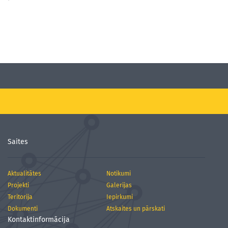
Saites
Aktualitātes
Notikumi
Projekti
Galerijas
Teritorija
Iepirkumi
Dokumenti
Atskaites un pārskati
Kontaktinformācija