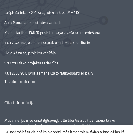
Lāčplēša iela 1- 210 kab., Aizkraukle, LV – 5101
Alda Paura, administratīvā vadītāja
Konsultācijas LEADER projektu sagatavošanā un ieviešanā
+371 29487108, alda.paura@aizkrauklespartneriba.lv
Ilvija Ašmane, projektu vadītāja
Starptautisko projektu sadarbība
+371 28367981, ilvija.asmane@aizkrauklespartneriba.lv
Tuvākie notikumi
Cita informācija
Mūsu mērķis ir veicināt ilgtspējīgu attīstību Aizkraukles rajona lauku
teritorijā, pārstāvot sabiedrības intereses tās attīstībā.
Lai nodrošinātu vislabāko pieredzi, mēs izmantojam tādas tehnoloģijas kā