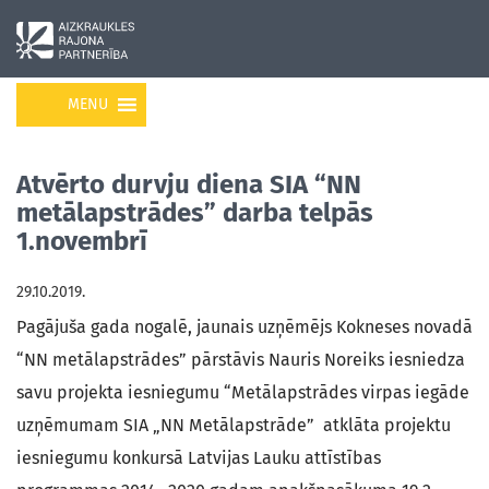
MENU
Atvērto durvju diena SIA “NN
metālapstrādes” darba telpās
1.novembrī
29.10.2019.
Pagājuša gada nogalē, jaunais uzņēmējs Kokneses novadā
“NN metālapstrādes” pārstāvis Nauris Noreiks iesniedza
savu projekta iesniegumu “Metālapstrādes virpas iegāde
uzņēmumam SIA „NN Metālapstrāde” atklāta projektu
iesniegumu konkursā Latvijas Lauku attīstības