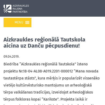
MENU
Aizkraukles reģionālā Tautskola
aicina uz Danču pēcpusdienu!
09.04.2019.
Biedrība “Aizkraukles reģionālā Tautskola” īsteno
projektu Nr.18-04-AL08-A019.2201-000012 “Mana novada
tautastērpa stāsts”, kura mērķis ir popularizēt vissenāko
vietējo kultūrvēsturisko mantojumu un arheoloģiskā
tērpa valkāšanas tradīcijas, izveidojot arheoloģiskos
tērpus folkloras kopai “Karikste”. Projekta laikā ir