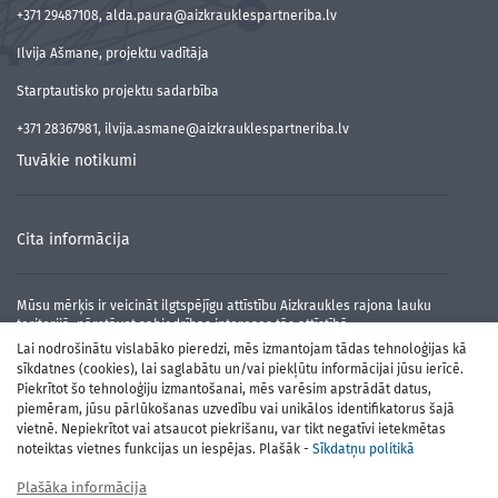
+371 29487108, alda.paura@aizkrauklespartneriba.lv
Ilvija Ašmane, projektu vadītāja
Starptautisko projektu sadarbība
+371 28367981, ilvija.asmane@aizkrauklespartneriba.lv
Tuvākie notikumi
Cita informācija
Mūsu mērķis ir veicināt ilgtspējīgu attīstību Aizkraukles rajona lauku
teritorijā, pārstāvot sabiedrības intereses tās attīstībā.
Lai nodrošinātu vislabāko pieredzi, mēs izmantojam tādas tehnoloģijas kā
sīkdatnes (cookies), lai saglabātu un/vai piekļūtu informācijai jūsu ierīcē.
Piekrītot šo tehnoloģiju izmantošanai, mēs varēsim apstrādāt datus,
piemēram, jūsu pārlūkošanas uzvedību vai unikālos identifikatorus šajā
vietnē. Nepiekrītot vai atsaucot piekrišanu, var tikt negatīvi ietekmētas
noteiktas vietnes funkcijas un iespējas. Plašāk -
Sīkdatņu politikā
Plašāka informācija
Atbalsta Zemkopības ministrija un Lauku atbalsta dienests