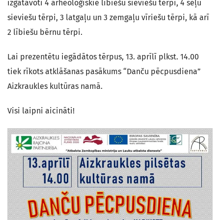
izgatavoti 4 arheoloģiskie lībiešu sieviešu tērpi, 4 sēļu
sieviešu tērpi, 3 latgaļu un 3 zemgaļu vīriešu tērpi, kā arī
2 lībiešu bērnu tērpi.
Lai prezentētu iegādātos tērpus, 13. aprīlī plkst. 14.00
tiek rīkots atklāšanas pasākums “Danču pēcpusdiena”
Aizkraukles kultūras namā.
Visi laipni aicināti!