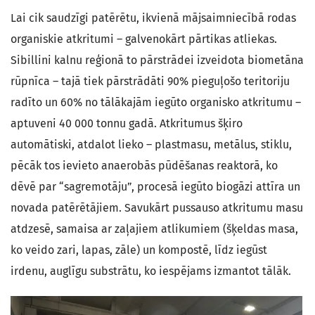
Lai cik saudzīgi patērētu, ikvienā mājsaimniecībā rodas
organiskie atkritumi – galvenokārt pārtikas atliekas.
Sibillini kalnu reģionā to pārstrādei izveidota biometāna
rūpnīca – tajā tiek pārstrādāti 90% pieguļošo teritoriju
radīto un 60% no tālākajām iegūto organisko atkritumu –
aptuveni 40 000 tonnu gadā. Atkritumus šķiro
automātiski, atdalot lieko – plastmasu, metālus, stiklu,
pēcāk tos ievieto anaerobās pūdēšanas reaktorā, ko
dēvē par “sagremotāju”, procesā iegūto biogāzi attīra un
novada patērētājiem. Savukārt pussauso atkritumu masu
atdzesē, samaisa ar zaļajiem atlikumiem (šķeldas masa,
ko veido zari, lapas, zāle) un kompostē, līdz iegūst
irdenu, auglīgu substrātu, ko iespējams izmantot tālāk.