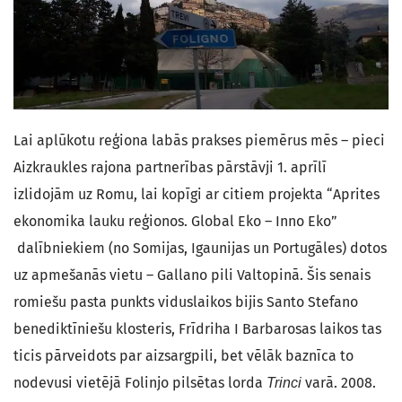
Lai aplūkotu reģiona labās prakses piemērus mēs – pieci
Aizkraukles rajona partnerības pārstāvji 1. aprīlī
izlidojām uz Romu, lai kopīgi ar citiem projekta “Aprites
ekonomika lauku reģionos. Global Eko – Inno Eko”
dalībniekiem (no Somijas, Igaunijas un Portugāles) dotos
uz apmešanās vietu – Gallano pili Valtopinā. Šis senais
romiešu pasta punkts viduslaikos bijis Santo Stefano
benediktīniešu klosteris, Frīdriha I Barbarosas laikos tas
ticis pārveidots par aizsargpili, bet vēlāk baznīca to
nodevusi vietējā Folinjo pilsētas lorda
varā. 2008.
Trinci