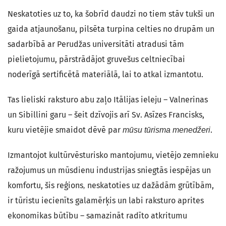
Neskatoties uz to, ka šobrīd daudzi no tiem stāv tukši un
gaida atjaunošanu, pilsēta turpina celties no drupām un
sadarbībā ar Perudžas universitāti atradusi tām
pielietojumu, pārstrādājot gruvešus celtniecībai
noderīgā sertificētā materiālā, lai to atkal izmantotu.
Tas lieliski raksturo abu zaļo Itālijas ieleju – Valnerinas
un Sibillini garu – šeit dzīvojis arī Sv. Asīzes Francisks,
kuru vietējie smaidot dēvē par
.
mūsu tūrisma menedžeri
Izmantojot kultūrvēsturisko mantojumu, vietējo zemnieku
ražojumus un mūsdienu industrijas sniegtās iespējas un
komfortu, šis reģions
neskatoties uz dažādām grūtībām,
,
ir tūristu iecienīts galamērķis un labi raksturo aprites
ekonomikas būtību – samazināt radīto atkritumu