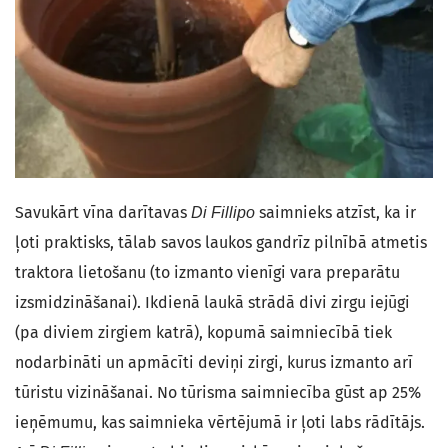
Savukārt vīna darītavas
saimnieks atzīst, ka ir
Di Fillipo
ļoti praktisks, tālab savos laukos gandrīz pilnībā atmetis
traktora lietošanu (to izmanto vienīgi vara preparātu
izsmidzināšanai). Ikdienā laukā strādā divi zirgu iejūgi
(pa diviem zirgiem katrā), kopumā saimniecībā tiek
nodarbināti un apmācīti deviņi zirgi, kurus izmanto arī
tūristu vizināšanai. No tūrisma saimniecība gūst ap 25%
ieņēmumu, kas saimnieka vērtējumā ir ļoti labs rādītājs.