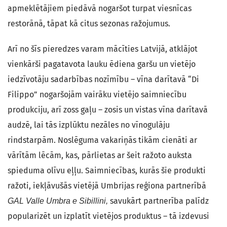
apmeklētājiem piedāvā nogaršot turpat viesnīcas
restorānā, tāpat kā citus sezonas ražojumus.
Arī no šīs pieredzes varam mācīties Latvijā, atklājot
vienkārši pagatavota lauku ēdiena garšu un vietējo
iedzīvotāju sadarbības nozīmību – vīna darītavā “Di
Filippo” nogaršojām vairāku vietējo saimniecību
produkciju, arī zoss gaļu – zosis un vistas vīna darītavā
audzē, lai tās izplūktu nezāles no vīnogulāju
rindstarpām. Noslēguma vakariņās tikām cienāti ar
vārītām lēcām, kas, pārlietas ar šeit ražoto auksta
spieduma olīvu eļļu. Saimniecības, kurās šie produkti
ražoti, iekļāvušās vietējā Umbrijas reģiona partnerībā
savukārt partnerība palīdz
GAL
Valle Umbra e Sibillini,
popularizēt un izplatīt vietējos produktus – tā izdevusi