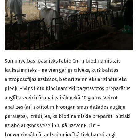
Saimniecības īpašnieks Fabio Ciri ir biodinamiskais
lauksaimnieks – ne vien garīgs cilvēks, kurš balstās
antroposofijas uzskatos, bet arī zemnieks ar zinātnieka
pieeju – viņš lieto biodinamiski pagatavotos preparātus
auglības veicināšanai vairāk nekā 10 gadus. Veicot
analīzes (arī skaitot mikroorganismus dažādos augšņu
paraugos), izrādījies, ka biodinamiskie preparāti būtiski
uzlabo augsnes veselību. Kā uzsver F. Ciri –
konvencionālajā lauksaimniecībā tiek baroti augi,