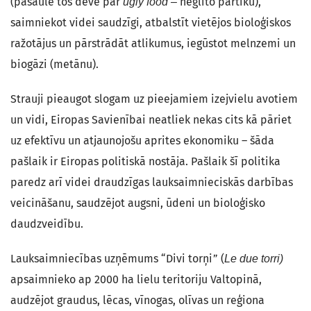
(pasaulē tos dēvē par
neglīto pārtiku),
ugly food –
saimniekot videi saudzīgi, atbalstīt vietējos bioloģiskos
ražotājus un pārstrādāt atlikumus, iegūstot melnzemi un
biogāzi (metānu).
Strauji pieaugot slogam uz pieejamiem izejvielu avotiem
un vidi, Eiropas Savienībai neatliek nekas cits kā pāriet
uz efektīvu un atjaunojošu aprites ekonomiku – šāda
pašlaik ir Eiropas politiskā nostāja. Pašlaik šī politika
paredz arī videi draudzīgas lauksaimnieciskās darbības
veicināšanu, saudzējot augsni, ūdeni un bioloģisko
daudzveidību.
Lauksaimniecības uzņēmums “Divi torņi” (
Le due torri)
apsaimnieko ap 2000 ha lielu teritoriju Valtopinā,
audzējot graudus, lēcas, vīnogas, olīvas un reģiona