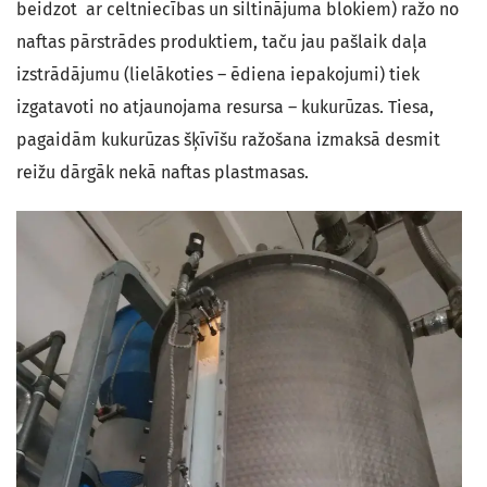
beidzot ar celtniecības un siltinājuma blokiem) ražo no
naftas pārstrādes produktiem, taču jau pašlaik daļa
izstrādājumu (lielākoties – ēdiena iepakojumi) tiek
izgatavoti no atjaunojama resursa – kukurūzas. Tiesa,
pagaidām kukurūzas šķīvīšu ražošana izmaksā desmit
reižu dārgāk nekā naftas plastmasas.