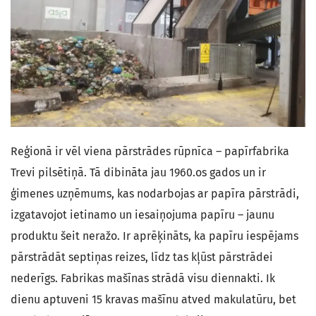
Reģionā ir vēl viena pārstrādes rūpnīca – papīrfabrika
Trevi pilsētiņā. Tā dibināta jau 1960.os gados un ir
ģimenes uzņēmums, kas nodarbojas ar papīra pārstrādi,
izgatavojot ietinamo un iesaiņojuma papīru – jaunu
produktu šeit neražo. Ir aprēķināts, ka papīru iespējams
pārstrādāt septiņas reizes, līdz tas kļūst pārstrādei
nederīgs. Fabrikas mašīnas strādā visu diennakti. Ik
dienu aptuveni 15 kravas mašīnu atved makulatūru, bet