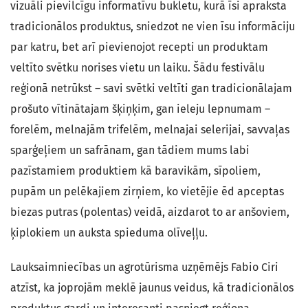
vizuāli pievilcīgu informatīvu bukletu, kurā īsi apraksta
tradicionālos produktus, sniedzot ne vien īsu informāciju
par katru, bet arī pievienojot recepti un produktam
veltīto svētku norises vietu un laiku. Šādu festivālu
reģionā netrūkst – savi svētki veltīti gan tradicionālajam
prošuto vītinātajam šķiņķim, gan ieleju lepnumam –
forelēm, melnajām trifelēm, melnajai selerijai, savvaļas
sparģeļiem un safrānam, gan tādiem mums labi
pazīstamiem produktiem kā baravikām, sīpoliem,
pupām un pelēkajiem zirņiem, ko vietējie ēd apceptas
biezas putras (polentas) veidā, aizdarot to ar anšoviem,
ķiplokiem un auksta spieduma olīveļļu.
Lauksaimniecības un agrotūrisma uzņēmējs Fabio Ciri
atzīst, ka joprojām meklē jaunus veidus, kā tradicionālos