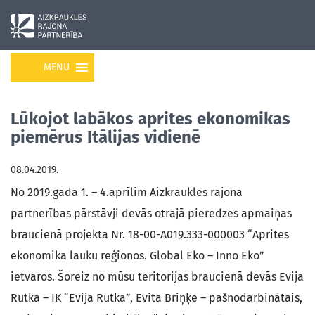
MENU
Lūkojot labākos aprites ekonomikas
piemērus Itālijas vidienē
08.04.2019.
No 2019.gada 1. – 4.aprīlim Aizkraukles rajona
partnerības pārstāvji devās otrajā pieredzes apmaiņas
braucienā projekta Nr. 18-00-A019.333-000003 “Aprites
ekonomika lauku reģionos. Global Eko – Inno Eko”
ietvaros. Šoreiz no mūsu teritorijas braucienā devās Evija
Rutka – IK “Evija Rutka”, Evita Briņķe – pašnodarbinātais,