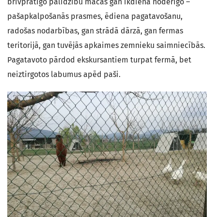
brīvprātīgo palīdzību mācās gan ikdienā noderīgo –
pašapkalpošanās prasmes, ēdiena pagatavošanu,
radošas nodarbības, gan strādā dārzā, gan fermas
teritorijā, gan tuvējās apkaimes zemnieku saimniecībās.
Pagatavoto pārdod ekskursantiem turpat fermā, bet
neiztirgotos labumus apēd paši.