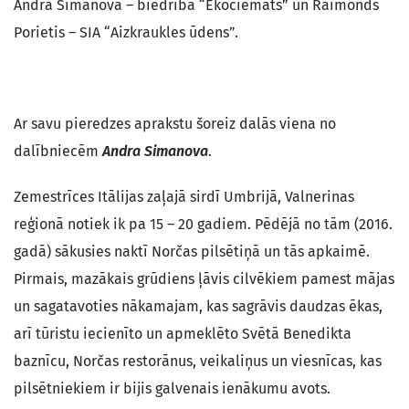
Andra Simanova – biedrība “Ekociemats” un Raimonds
Porietis – SIA “Aizkraukles ūdens”.
Ar savu pieredzes aprakstu šoreiz dalās viena no
dalībniecēm
Andra Simanova
.
Zemestrīces Itālijas zaļajā sirdī Umbrijā, Valnerinas
reģionā notiek ik pa 15 – 20 gadiem. Pēdējā no tām (2016.
gadā) sākusies naktī Norčas pilsētiņā un tās apkaimē.
Pirmais, mazākais grūdiens ļāvis cilvēkiem pamest mājas
un sagatavoties nākamajam, kas sagrāvis daudzas ēkas,
arī tūristu iecienīto un apmeklēto Svētā Benedikta
baznīcu, Norčas restorānus, veikaliņus un viesnīcas, kas
pilsētniekiem ir bijis galvenais ienākumu avots.