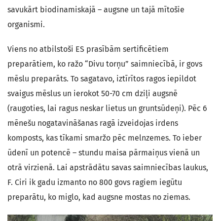
savukārt biodinamiskajā – augsne un tajā mītošie
organismi.
Viens no atbilstoši ES prasībām sertificētiem
preparātiem, ko ražo “Divu torņu” saimniecībā, ir govs
mēslu preparāts. To sagatavo, iztīrītos ragos iepildot
svaigus mēslus un ierokot 50-70 cm dziļi augsnē
(raugoties, lai ragus neskar lietus un gruntsūdeņi). Pēc 6
mēnešu nogatavināšanas ragā izveidojas irdens
komposts, kas tīkami smaržo pēc melnzemes. To ieber
ūdenī un potencē – stundu maisa pārmaiņus vienā un
otrā virzienā. Lai apstrādātu savas saimniecības laukus,
F. Ciri ik gadu izmanto no 800 govs ragiem iegūtu
preparātu, ko miglo, kad augsne mostas no ziemas.