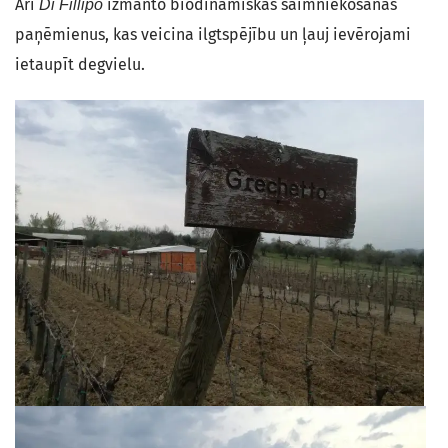
Arī
izmanto biodinamiskās saimniekošanas
Di Fillipo
paņēmienus, kas veicina ilgtspējību un ļauj ievērojami
ietaupīt degvielu.