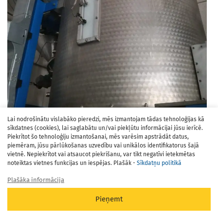
Lai nodrošinātu vislabāko pieredzi, mēs izmantojam tādas tehnoloģijas kā
sīkdatnes (cookies), lai saglabātu un/vai piekļūtu informācijai jūsu ierīcē.
Piekrītot šo tehnoloģiju izmantošanai, mēs varēsim apstrādāt datus,
piemēram, jūsu pārlūkošanas uzvedību vai unikālos identifikatorus šajā
vietnē. Nepiekrītot vai atsaucot piekrišanu, var tikt negatīvi ietekmētas
noteiktas vietnes funkcijas un iespējas. Plašāk -
Sīkdatņu politikā
Plašāka informācija
Pieņemt