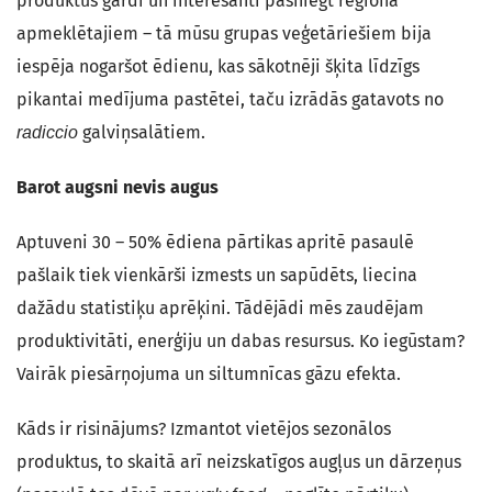
produktus gardi un interesanti pasniegt reģiona
apmeklētajiem – tā mūsu grupas veģetāriešiem bija
iespēja nogaršot ēdienu, kas sākotnēji šķita līdzīgs
pikantai medījuma pastētei, taču izrādās gatavots no
galviņsalātiem.
radiccio
Barot augsni nevis augus
Aptuveni 30 – 50% ēdiena pārtikas apritē pasaulē
pašlaik tiek vienkārši izmests un sapūdēts, liecina
dažādu statistiķu aprēķini. Tādējādi mēs zaudējam
produktivitāti, enerģiju un dabas resursus. Ko iegūstam?
Vairāk piesārņojuma un siltumnīcas gāzu efekta.
Kāds ir risinājums? Izmantot vietējos sezonālos
produktus, to skaitā arī neizskatīgos augļus un dārzeņus