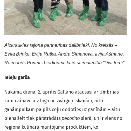
Aizkraukles rajona partnerības dalībnieki.
No kreisās –
Evita Briņķe, Evija Rutka, Andra Simanova, Ilvija Ašmane,
Raimonds Porietis biodinamiskajā saimniecībā “Divi torņi”.
Ieleju garša
Nākamā diena, 2. aprīlis Gallano ataususi ar Umbrijas
kalnu ainavu aiz loga un zvārguļu skaņām, aitu
ganāmpulkam pa pils ceļu dodoties uz ganībām – aitu
piens šeit tiek pārstrādāts
sierā, un ir viens no
pecorino
reģiona kulinārā mantojuma produktiem, ko