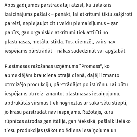
Abos gadījumos pārstrādātāji atzīst, ka lielākais
izaicinājums pašlaik – panākt, lai atkritumi tiktu sašķiroti
pareizi, nepieļaujot citu veidu piemaisījumus – gan
papīrs, gan organiskie atkritumi tiek attīrīti no
plastmasas, metāla, stikla. Tos, diemžēl, vairs nav
iespējams pārstrādāt – nākas sadedzināt vai apglabāt.
Plastmasas ražošanas uzņēmums “Promass”, ko
apmeklējām brauciena otrajā dienā, daļēji izmanto
otrreizējo produkciju, pārstrādājot polistirēnu. Lai būtu
iespējams otrreiz izmantot plastmasas iesaiņojumu,
apdrukātās virsmas tiek nogrieztas ar sakarsētu stiepli,
jo krāsu pārstrādāt nav iespējams. Ražotājs, kura
rūpnīcas atrodas gan Itālijā, gan Meksikā, pašlaik lielāko
tiesu produkcijas (sākot no ēdiena iesaiņojuma un