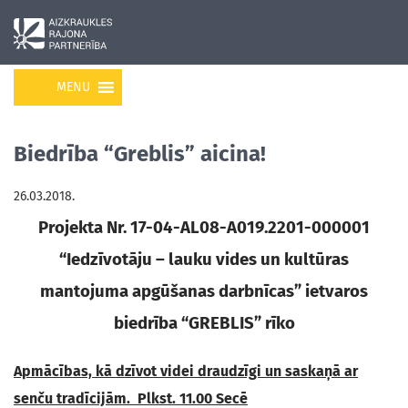
MENU
Biedrība “Greblis” aicina!
26.03.2018.
Projekta Nr. 17-04-AL08-A019.2201-000001
“Iedzīvotāju – lauku vides un kultūras
mantojuma apgūšanas darbnīcas” ietvaros
biedrība “GREBLIS” rīko
Apmācības, kā dzīvot videi draudzīgi un saskaņā ar
senču tradīcijām. Plkst. 11.00 Secē