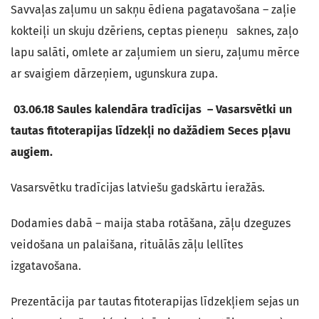
Savvaļas zaļumu un sakņu ēdiena pagatavošana – zaļie
kokteiļi un skuju dzēriens, ceptas pieneņu saknes, zaļo
lapu salāti, omlete ar zaļumiem un sieru, zaļumu mērce
ar svaigiem dārzeņiem, ugunskura zupa.
03.06.18
Saules kalendāra tradīcijas – Vasarsvētki un
tautas fitoterapijas līdzekļi no dažādiem Seces pļavu
augiem.
Vasarsvētku tradīcijas latviešu gadskārtu ieražās.
Dodamies dabā – maija staba rotāšana, zāļu dzeguzes
veidošana un palaišana, rituālās zāļu lellītes
izgatavošana.
Prezentācija par tautas fitoterapijas līdzekļiem sejas un