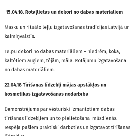
15.04.18.
Rotaļlietas un dekori no dabas materiāliem
Masku un rituālo leļļu izgatavošanas tradīcijas Latvijā un
kaimiņvalstīs.
Telpu dekori no dabas materiāliem – niedrēm, koka,
kaltētiem augiem, tējām, māla. Rotājumu izgatavošana
no dabas materiāliem.
22.04.18
Tīrīšanas līdzekļi mājas apstākļos un
kosmētikas izgatavošanas nodarbība
Demonstrējums par vēsturiski izmantotiem dabas
tīrīšanas līdzekļiem un to pielietošana mūsdienās.
Iespēja pašiem praktiski darboties un izgatavot tīrīšanas