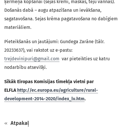
ķermeņa kopšanai (sejas krēmi, maskas, tēju vannas).
Došanās dabā – augu atpazīšana un ievākšana,
sagatavošana. Sejas krēma pagatavošana no dabīgiem
materiāliem.
Pieteikšanās un jautājumi: Gundega Zarāne (tālr.
20233637), vai rakstot uz e-pastu:
trejdevinipuri@gmail.com
var pieteikties uz katru
nodarbību atsevišķi.
Sīkāk Eiropas Komisijas tīmekļa vietni par
ELFLA
http://ec.europa.eu/agriculture/rural-
development-2014-2020/index_lv.htm
.
Atpakaļ