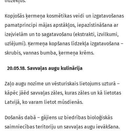
līdzekļus.
Kopjošās ķermeņa kosmētikas veidi un izgatavošanas
pamatprincipi mājas apstākļos, iepazīstināšana ar
izejvielām un to sagatavošanu (ekstrakti, izvilkumi,
uzlējumi). Ķermeņa kopšanas līdzekļa izgatavošana –
skrubis, vannas bumba, ķermeņa krēms.
20.05.18.
Savvaļas augu kulinārija
Zaļo augu nozīme un vēsturiskais lietojums uzturā –
kāpēc jāēd savvaļas zāles, kuras zāles un kā lietotas
Latvijā, ko varam lietot mūsdienās.
Došanās dabā – gājiens uz biedrības bioloģiskās
saimniecības teritoriju un savvaļas augu ievākšana.