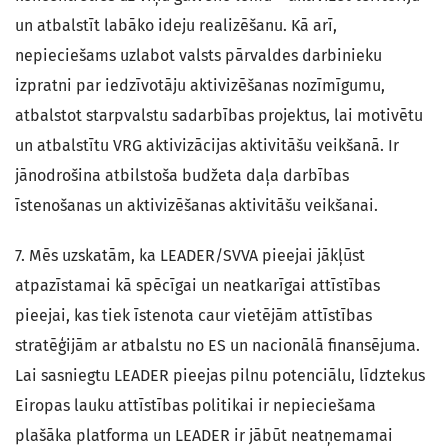
un atbalstīt labāko ideju realizēšanu. Kā arī,
nepieciešams uzlabot valsts pārvaldes darbinieku
izpratni par iedzīvotāju aktivizēšanas nozīmīgumu,
atbalstot starpvalstu sadarbības projektus, lai motivētu
un atbalstītu VRG aktivizācijas aktivitāšu veikšanā. Ir
jānodrošina atbilstoša budžeta daļa darbības
īstenošanas un aktivizēšanas aktivitāšu veikšanai.
7. Mēs uzskatām, ka LEADER/SVVA pieejai jākļūst
atpazīstamai kā spēcīgai un neatkarīgai attīstības
pieejai, kas tiek īstenota caur vietējām attīstības
stratēģijām ar atbalstu no ES un nacionālā finansējuma.
Lai sasniegtu LEADER pieejas pilnu potenciālu, līdztekus
Eiropas lauku attīstības politikai ir nepieciešama
plašāka platforma un LEADER ir jābūt neatņemamai