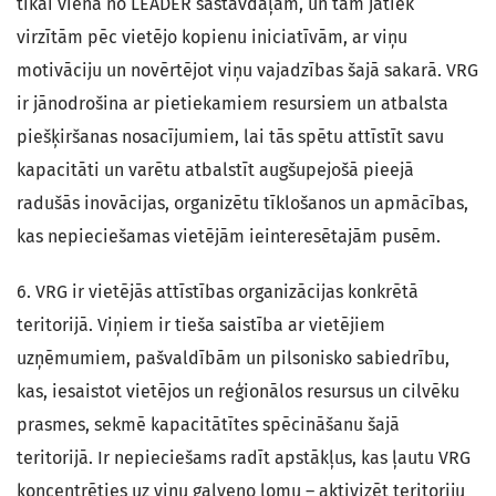
tikai viena no LEADER sastāvdaļām, un tām jātiek
virzītām pēc vietējo kopienu iniciatīvām, ar viņu
motivāciju un novērtējot viņu vajadzības šajā sakarā. VRG
ir jānodrošina ar pietiekamiem resursiem un atbalsta
piešķiršanas nosacījumiem, lai tās spētu attīstīt savu
kapacitāti un varētu atbalstīt augšupejošā pieejā
radušās inovācijas, organizētu tīklošanos un apmācības,
kas nepieciešamas vietējām ieinteresētajām pusēm.
6. VRG ir vietējās attīstības organizācijas konkrētā
teritorijā. Viņiem ir tieša saistība ar vietējiem
uzņēmumiem, pašvaldībām un pilsonisko sabiedrību,
kas, iesaistot vietējos un reģionālos resursus un cilvēku
prasmes, sekmē kapacitātītes spēcināšanu šajā
teritorijā. Ir nepieciešams radīt apstākļus, kas ļautu VRG
koncentrēties uz viņu galveno lomu – aktivizēt teritoriju