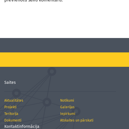
Saites
Aktualitātes
Notikumi
Projekti
Galerijas
Teritorija
Iepirkumi
Dokumenti
Atskaites un pārskati
Kontaktinformācija