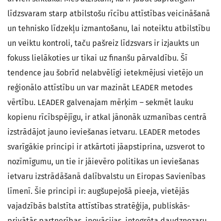
līdzsvaram starp atbilstošu rīcību attīstības veicināšanā
un tehnisko līdzekļu izmantošanu, lai noteiktu atbilstību
un veiktu kontroli, taču pašreiz līdzsvars ir izjaukts un
fokuss lielākoties ur tikai uz finanšu pārvaldību. Šī
tendence jau šobrīd nelabvēlīgi ietekmējusi vietējo un
reģionālo attīstību un var mazināt LEADER metodes
vērtību. LEADER galvenajam mērķim – sekmēt lauku
kopienu rīcībspējīgu, ir atkal jānonāk uzmanības centrā
izstrādājot jauno ieviešanas ietvaru. LEADER metodes
svarīgākie principi ir atkārtoti jāapstiprina, uzsverot to
nozīmīgumu, un tie ir jāievēro politikas un ieviešanas
ietvaru izstrādāšanā dalībvalstu un Eiropas Savienības
līmenī. Šie principi ir: augšupejošā pieeja, vietējās
vajadzībās balstīta attīstības stratēģija, publiskās-
privātās partnerības, inovācijas, integrēta daudznozaru