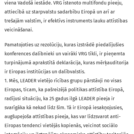
viena Vadošā iestāde. VRG īstenoto multifondu pieeju,
attiecībā uz starpvalstu sadarbību Eiropā un arī ar
trešajām valstīm, ir efektīvs instruments lauku attīstības
veicināšanai.
Pamatojoties uz rezolūciju, kuras izstrādē piedalījušies
konferences dalībnieki un vairāki VRG tīkli, ir pieņemta
turpinājumā aprakstītā deklarācija, kuras mērķauditorija
ir Eiropas institūcijas un dalībvalstis.
1. Mēs, LEADER vietējo rīcības grupu pārstāvji no visas
Eiropas, ticam, ka pašreizējā politikas attīstība Eiropā,
radījusi situāciju, ka 25 gadus ilgā LEADER pieeja ir
svarīgāka kā nekad līdz šim. Tā ir Eiropā iesakņojusies,
augšupejoša attīstības pieeja, kas var līdzsvarot anti-
Eiropas tendenci vietējās kopienās, veicinot sociālo