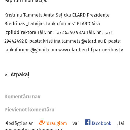
Papildu informācija:
Kristiina Tammets Anita Seļicka ELARD Prezidente
Biedrības „Latvijas Lauku forums” ELARD Aisbl
izpilddirektore Tālr. nr.: +372 5340 9873 Tālr. nr.: +371
29442492 E-pasts: kristiina.tammets@elard.eu E-pasts:
laukuforums@gmail.com www.elard.eu llf.partneribas.lv
Atpakaļ
Komentāru nav
Pievienot komentāru
Pieslēgties ar
draugiem
vai
facebook
, lai
pievienotu savu komentāru.