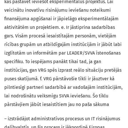
kas pastāvēt ieviešot eksperimentālus projektus. Lai
veicinātu inovatīvu risinājumu ieviešanu noteikumi
finansējuma apgūšanai ir jāpielāgo eksperimentālajām
aktivitātēm un projektiem. e. Ir jāstiprina sadarbības
gars. Visām procesā iesaistītajām personām, vietējām
rīcības grupām un atbildīgajām institūcijām ir jābūt labi
izglītotām un informētām par LEADER/SVVA īstenošanas
specifiku. To iespējams panākt tikai tad, ja gan
institūcijas, gan VRG spēs izprast reālo situāciju pretējās
puses skatījumā. f. VRG pārstāvošie tīkli ir jāuztver kā
pilntiesīgi partneri sadarbībā ar vadošajām institūcijām,
lai nodrošinātu veiksmīgu SVVA ieviešanu. Šo tīklu
pārstāvjiem jābūt iesaistītiem jau no paša sākuma
– izstrādājot administratīvos procesus un IT risinājumus
dalībvalstīs, un šis process ir jākoordinē Eiropas