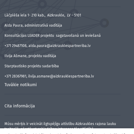
Lāčplēša iela 1- 210 kab., Aizkraukle, LV – 5101
Alda Paura, administratīvā vadītāja
Konsultācijas LEADER projektu sagatavošanā un ieviešanā
+371 29487108, alda.paura@aizkrauklespartneriba.lv
Ilvija Ašmane, projektu vadītāja
Starptautisko projektu sadarbība
+371 28367981, ilvija.asmane@aizkrauklespartneriba.lv
Tuvākie notikumi
Cita informācija
Mūsu mērķis ir veicināt ilgtspējīgu attīstību Aizkraukles rajona lauku
teritorijā, pārstāvot sabiedrības intereses tās attīstībā.