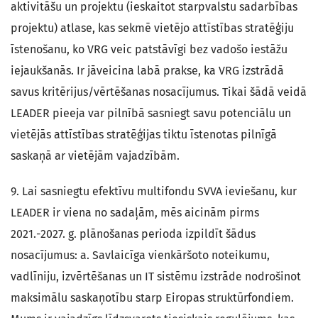
aktivitāšu un projektu (ieskaitot starpvalstu sadarbības
projektu) atlase, kas sekmē vietējo attīstības stratēģiju
īstenošanu, ko VRG veic patstāvīgi bez vadošo iestāžu
iejaukšanās. Ir jāveicina labā prakse, ka VRG izstrādā
savus kritērijus/vērtēšanas nosacījumus. Tikai šādā veidā
LEADER pieeja var pilnībā sasniegt savu potenciālu un
vietējās attīstības stratēģijas tiktu īstenotas pilnīgā
saskaņā ar vietējām vajadzībām.
9. Lai sasniegtu efektīvu multifondu SVVA ieviešanu, kur
LEADER ir viena no sadaļām, mēs aicinām pirms
2021.-2027. g. plānošanas perioda izpildīt šādus
nosacījumus: a. Savlaicīga vienkāršoto noteikumu,
vadlīniju, izvērtēšanas un IT sistēmu izstrāde nodrošinot
maksimālu saskaņotību starp Eiropas struktūrfondiem.