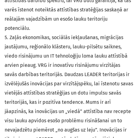
attīstības darbību spektru, lai VRG būtu garantija, ka tās
varēs īstenot noteiktās attīstības stratēģijas saskaņā ar
reālajām vajadzībām un esošo lauku teritoriju
potenciālu.
5. Zaļās ekonomikas, sociālās iekļaušanas, migrācijas
jautājumu, reģionālo klāsteru, lauku-pilsētu saiknes,
viedo risinājumu un IT tehnoloģiju loma lauku attīstībā
arvien pieaug. VRG ir inovatīvu risinājumu virzītājas
savās darbības teritorijās. Daudzas LEADER teritorijas ir
izvēlējušās inovācijas par virzītājspēku, lai īstenotu savas
vietējās attīstības stratēģijas un dotu impulsu savās
teritorijās, kas ir pozitīva tendence. Mums ir arī
jāapzinās, ka inovācijas un „viedā” attīstība nav recepte
visu lauku apvidos esošo problēmu risināšanai un to
nevajadzētu piemērot „no augšas uz leju”. Inovācijas ir