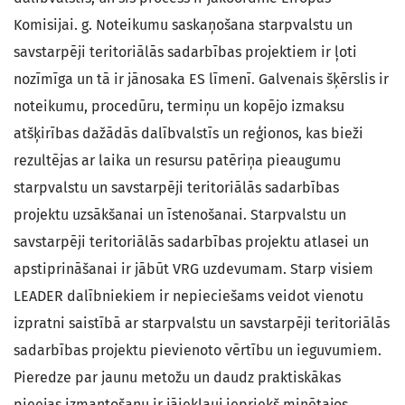
Komisijai. g. Noteikumu saskaņošana starpvalstu un
savstarpēji teritoriālās sadarbības projektiem ir ļoti
nozīmīga un tā ir jānosaka ES līmenī. Galvenais šķērslis ir
noteikumu, procedūru, termiņu un kopējo izmaksu
atšķirības dažādās dalībvalstīs un reģionos, kas bieži
rezultējas ar laika un resursu patēriņa pieaugumu
starpvalstu un savstarpēji teritoriālās sadarbības
projektu uzsākšanai un īstenošanai. Starpvalstu un
savstarpēji teritoriālās sadarbības projektu atlasei un
apstiprināšanai ir jābūt VRG uzdevumam. Starp visiem
LEADER dalībniekiem ir nepieciešams veidot vienotu
izpratni saistībā ar starpvalstu un savstarpēji teritoriālās
sadarbības projektu pievienoto vērtību un ieguvumiem.
Pieredze par jaunu metožu un daudz praktiskākas
pieejas izmantošanu ir jāiekļauj iepriekš minētajos