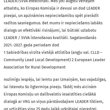
LEADER/SVVA efektivitāti. Mēs ļoti augstu vērtējam
atbalstu, ko Eiropas Komisija ir devusi un dod LEADER
pieejai, un apzināmies nepieciešamību spēt pierādīt
radītos sasniegumus. Bet mums ir nepieciešams labāks
dialogs un efektīvāki risinājumi, lai būtiski uzlabotu
LEADER / SVVA īstenošanas kvalitāti. Sagatavošanās
2021.-2027. gada periodam dod
1 Sabiedrības virzīta vietējā attīstība (angļu val. CLLD –
Community Lead Local Development) 2 European Leader
Association for Rural Development
nozīmīgu iespēju, lai lemtu par izmaiņām, kas vajadzīgas,
lai īstenotu šo ilgtermiņa pieeju. Tādēļ mēs aicinām
Eiropas Komisiju un dalībvalstis iesaistīties ciešākā
dialogā ar VRG un viņus pārstāvošajiem LEADER tīkliem,
un uzticēties viņu 25 gadu laikā uzkrātajai pieredzei.