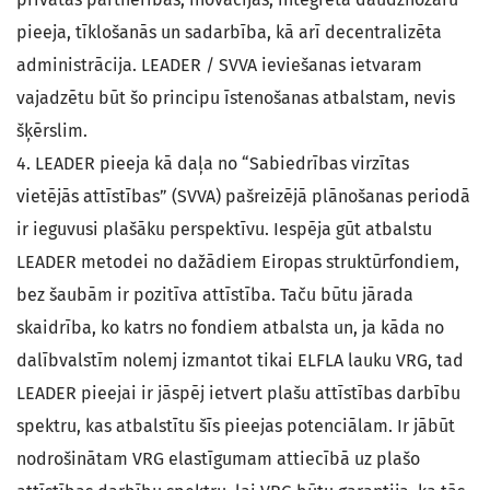
pieeja, tīklošanās un sadarbība, kā arī decentralizēta
administrācija. LEADER / SVVA ieviešanas ietvaram
vajadzētu būt šo principu īstenošanas atbalstam, nevis
šķērslim.
4. LEADER pieeja kā daļa no “Sabiedrības virzītas
vietējās attīstības” (SVVA) pašreizējā plānošanas periodā
ir ieguvusi plašāku perspektīvu. Iespēja gūt atbalstu
LEADER metodei no dažādiem Eiropas struktūrfondiem,
bez šaubām ir pozitīva attīstība. Taču būtu jārada
skaidrība, ko katrs no fondiem atbalsta un, ja kāda no
dalībvalstīm nolemj izmantot tikai ELFLA lauku VRG, tad
LEADER pieejai ir jāspēj ietvert plašu attīstības darbību
spektru, kas atbalstītu šīs pieejas potenciālam. Ir jābūt
nodrošinātam VRG elastīgumam attiecībā uz plašo