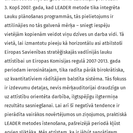
3. Kopš 2007. gada, kad LEADER metode tika integrēta
Lauku plānošanas programmās, tās pielietojums ir
attilinājies no tās galvenā mērķa – sniegt iespēju
vietējām kopienām veidot viņu dzīves un darba vidi. Tā
vietā, lai izmantotu pieeju kā horizontālu asi atbilstoši
Eiropas Savienības stratēģiskajās vadlīnijās lauku
attīstībai un Eiropas Komisijas regulā 2007-2013. gada
periodam ierosinātajam, tika radīta pārāk birokrātiska,
uz kvantitatīviem rādītājiem balstīta sistēma. Tās fokuss
ir izdevumu detaļas, nevis mērķauditorijai draudzīga un
uz attīstību orientēta darbība, ilgtspējīgu ilgtermiņa
rezultātu sasniegšanai. Lai arī šī negatīvā tendence ir
pierādīta vairākos novērtējumos un ziņojumos, praktiskā
LEADER metodes īstenošana, pašreizējā periodā kļūst
arvien sliktāka. Mēs atzīstam, ka ir jābūt saprātīgam