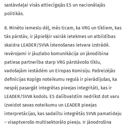
sastāvdaļai visās attiecīgajās ES un nacionālajās
politikās.
8. Minēto iemeslu dēļ, mēs ticam, ka VRG un tīkliem, kas
tās pārstāv, ir jāpiešķir vairāk ietekmes un atbildības
skaidra LEADER/SVVA īstenošanas ietvara izstrādē.
Ievērojami ir jāuzlabo komunikācija un jānodibina
patiesa partnerība starp VRG pārstāvošo tīklu,
vadošajām iestādēm un Eiropas Komisiju. Pašreizējās
definīcijas Kopīgo noteikumu regulā ir pierādījušas, ka
nespēj pasargāt integrētas pieejas integritāti, kas ir
LEADER/SVVA kodols. ES dalībvalstīm nedrīkst dot varu
izveidot savas noteikumu un LEADER pieejas
interpretācijas, kas sadalītu integrētās SVVA pamatideju
– visaptverošo multisektorālo pieeju. Ir jānodrošina