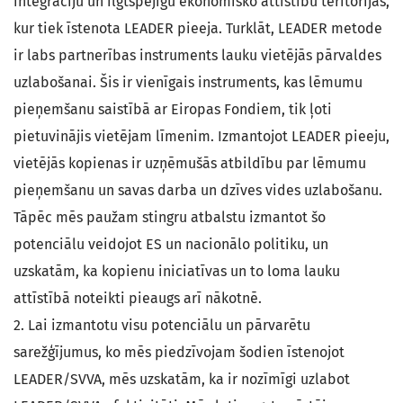
integrāciju un ilgtspējīgu ekonomisko attīstību teritorijās,
kur tiek īstenota LEADER pieeja. Turklāt, LEADER metode
ir labs partnerības instruments lauku vietējās pārvaldes
uzlabošanai. Šis ir vienīgais instruments, kas lēmumu
pieņemšanu saistībā ar Eiropas Fondiem, tik ļoti
pietuvinājis vietējam līmenim. Izmantojot LEADER pieeju,
vietējās kopienas ir uzņēmušās atbildību par lēmumu
pieņemšanu un savas darba un dzīves vides uzlabošanu.
Tāpēc mēs paužam stingru atbalstu izmantot šo
potenciālu veidojot ES un nacionālo politiku, un
uzskatām, ka kopienu iniciatīvas un to loma lauku
attīstībā noteikti pieaugs arī nākotnē.
2. Lai izmantotu visu potenciālu un pārvarētu
sarežģījumus, ko mēs piedzīvojam šodien īstenojot
LEADER/SVVA, mēs uzskatām, ka ir nozīmīgi uzlabot