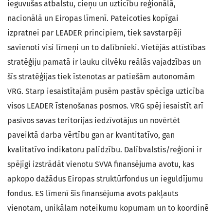
ieguvušas atbalstu, cieņu un uzticību reģionālā,
nacionālā un Eiropas līmenī. Pateicoties kopīgai
izpratnei par LEADER principiem, tiek savstarpēji
savienoti visi līmeņi un to dalībnieki. Vietējās attīstības
stratēģiju pamatā ir lauku cilvēku reālās vajadzības un
šīs stratēģijas tiek īstenotas ar patiešām autonomām
VRG. Starp iesaistītajām pusēm pastāv spēcīga uzticība
visos LEADER īstenošanas posmos. VRG spēj iesaistīt arī
pasīvos savas teritorijas iedzīvotājus un novērtēt
paveiktā darba vērtību gan ar kvantitatīvo, gan
kvalitatīvo indikatoru palīdzību. Dalībvalstis/reģioni ir
spējīgi izstrādāt vienotu SVVA finansējuma avotu, kas
apkopo dažādus Eiropas struktūrfondus un ieguldījumu
fondus. ES līmenī šis finansējuma avots pakļauts
vienotam, unikālam noteikumu kopumam un to koordinē