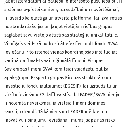
jābūt izstrādātām ar patiesu ieinteresēto pušu iesaisti. IT
sistēmas e-pieteikumiem, uzraudzībai un novērtēšanai,
ir jāveido kā elastīga un atvērta platforma, lai izvairoties
no standartizācijas un ļaujot vietējām rīcības grupas
saglabāt savu vietējo attīstības stratēģiju unikalitāti. c.
Vienīgais veids kā nodrošināt efektīvu multifondu SVVA
ieviešanu ir to īstenot vienas koordinējošās institūcijas
vadībā dalībvalsts vai reģionālā līmenī. Eiropas
Savienības līmenī SVVA komitejai vajadzētu būt kā
apakšgrupai Ekspertu grupas Eiropas strukturālo un
investīciju fondu jautājumos (EGESIF), lai uzraudzītu un
virzītu ieviešanu ES dalībvalstīs. d. LEADER/SVVA pieeja
ir nolemta neveiksmei, ja vietējā līmenī dominēs
sankciju draudi. Tā kā viens no LEADER mērķiem ir
inovatīvu risinājumu ieviešana , mums jāapzinās risks,