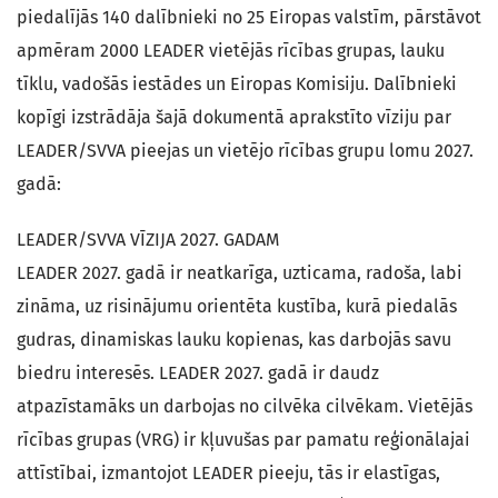
piedalījās 140 dalībnieki no 25 Eiropas valstīm, pārstāvot
apmēram 2000 LEADER vietējās rīcības grupas, lauku
tīklu, vadošās iestādes un Eiropas Komisiju. Dalībnieki
kopīgi izstrādāja šajā dokumentā aprakstīto vīziju par
LEADER/SVVA pieejas un vietējo rīcības grupu lomu 2027.
gadā:
LEADER/SVVA VĪZIJA 2027. GADAM
LEADER 2027. gadā ir neatkarīga, uzticama, radoša, labi
zināma, uz risinājumu orientēta kustība, kurā piedalās
gudras, dinamiskas lauku kopienas, kas darbojās savu
biedru interesēs. LEADER 2027. gadā ir daudz
atpazīstamāks un darbojas no cilvēka cilvēkam. Vietējās
rīcības grupas (VRG) ir kļuvušas par pamatu reģionālajai
attīstībai, izmantojot LEADER pieeju, tās ir elastīgas,