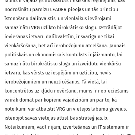
Mums ir vajadzīgs līdzsvarots tiesiskais regulējums, kas
nodrošinātu pareizu LEADER pieejas un tās principu
īstenošanu dalībvalstīs, un vienlaikus ievērojami
samazinātu VRG uzlikto birokrātisko slogu. Izstrādājot
ieviešanas ietvaru dalībvalstīm, ir svarīga ne tikai
vienkāršošana, bet arī ierobežojumu atcelšana. Jaunais
politiskais un ekonomiskais konteksts ir jāizmanto, lai
samazinātu birokrātisko slogu un izveidotu vienkāršu
ietvaru, kas vērsts uz iespējām un uzticību, nevis
ierobežojumiem un neuzticēšanos. Tā vietā, lai
koncentrētos uz kļūdu novēršanu, mums ir nepieciešams
vairāk domāt par kopienu vajadzībām un par to, kā
noteikumi var atbalstīt VRG un vietējos labuma guvējus,
īstenojot savas vietējās attīstības stratēģijas. b.
Noteikumiem, vadlīnijām, izvērtēšanas un IT sistēmām ir