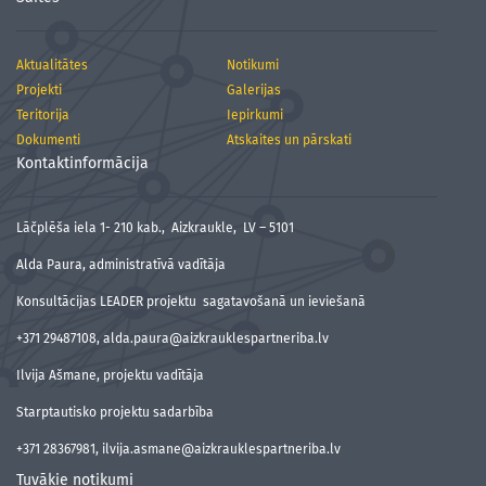
Aktualitātes
Notikumi
Projekti
Galerijas
Teritorija
Iepirkumi
Dokumenti
Atskaites un pārskati
Kontaktinformācija
Lāčplēša iela 1- 210 kab., Aizkraukle, LV – 5101
Alda Paura, administratīvā vadītāja
Konsultācijas LEADER projektu sagatavošanā un ieviešanā
+371 29487108, alda.paura@aizkrauklespartneriba.lv
Ilvija Ašmane, projektu vadītāja
Starptautisko projektu sadarbība
+371 28367981, ilvija.asmane@aizkrauklespartneriba.lv
Tuvākie notikumi