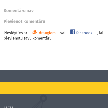
Komentāru nav
Pievienot komentāru
Pieslēgties ar
draugiem
vai
facebook
, lai
pievienotu savu komentāru.
Saites