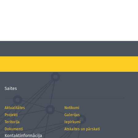
Saites
Aktualitātes
Notikumi
Projekti
Galerijas
Teritorija
Iepirkumi
Dokumenti
Atskaites un pārskati
Kontaktinformācija