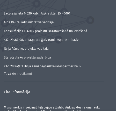
Lāčplēša iela 1- 210 kab., Aizkraukle, LV – 5101
Alda Paura, administratīvā vadītāja
Konsultācijas LEADER projektu sagatavošanā un ieviešanā
+371 29487108, alda.paura@aizkrauklespartneriba.lv
Ilvija Ašmane, projektu vadītāja
Starptautisko projektu sadarbība
+371 28367981, ilvija.asmane@aizkrauklespartneriba.lv
Tuvākie notikumi
Cita informācija
Mūsu mērķis ir veicināt ilgtspējīgu attīstību Aizkraukles rajona lauku
teritorijā, pārstāvot sabiedrības intereses tās attīstībā.