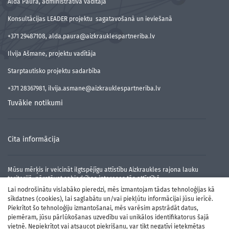
Alda Paura, administratīvā vadītāja
Konsultācijas LEADER projektu sagatavošanā un ieviešanā
+371 29487108, alda.paura@aizkrauklespartneriba.lv
Ilvija Ašmane, projektu vadītāja
Starptautisko projektu sadarbība
+371 28367981, ilvija.asmane@aizkrauklespartneriba.lv
Tuvākie notikumi
Cita informācija
Mūsu mērķis ir veicināt ilgtspējīgu attīstību Aizkraukles rajona lauku
teritorijā, pārstāvot sabiedrības intereses tās attīstībā.
Lai nodrošinātu vislabāko pieredzi, mēs izmantojam tādas tehnoloģijas kā
sīkdatnes (cookies), lai saglabātu un/vai piekļūtu informācijai jūsu ierīcē.
Piekrītot šo tehnoloģiju izmantošanai, mēs varēsim apstrādāt datus,
piemēram, jūsu pārlūkošanas uzvedību vai unikālos identifikatorus šajā
vietnē. Nepiekrītot vai atsaucot piekrišanu, var tikt negatīvi ietekmētas