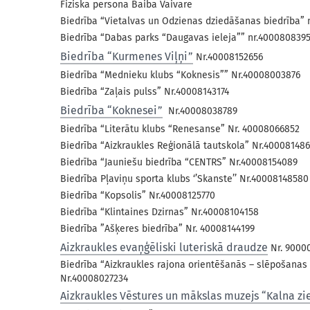
Fiziska persona Baiba Vaivare
Biedrība “Vietalvas un Odzienas dziedāšanas biedrība” 
Biedrība “Dabas parks “Daugavas ieleja”” nr.400080839
Biedrība “Kurmenes Viļņi”
Nr.40008152656
Biedrība “Mednieku klubs “Koknesis”” Nr.40008003876
Biedrība “Zaļais pulss” Nr.40008143174
Biedrība “Koknesei”
Nr.40008038789
Biedrība “Literātu klubs “Renesanse” Nr. 40008066852
Biedrība “Aizkraukles Reģionālā tautskola” Nr.40008148
Biedrība “Jauniešu biedrība “CENTRS” Nr.40008154089
Biedrība Pļaviņu sporta klubs ‘’Skanste’’ Nr.40008148580
Biedrība “Kopsolis” Nr.40008125770
Biedrība “Klintaines Dzirnas” Nr.40008104158
Biedrība ”Ašķeres biedrība” Nr. 40008144199
Aizkraukles evaņģēliski luteriskā draudze
Nr. 9000
Biedrība “Aizkraukles rajona orientēšanās – slēpošanas s
Nr.40008027234
Aizkraukles Vēstures un mākslas muzejs “Kalna zi