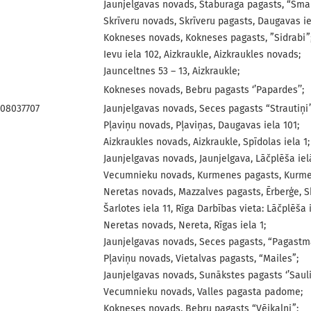
Jaunjelgavas novads, Staburaga pagasts, “Smai
Skrīveru novads, Skrīveru pagasts, Daugavas ie
Kokneses novads, Kokneses pagasts, ”Sidrabi”
Ievu iela 102, Aizkraukle, Aizkraukles novads;
Jaunceltnes 53 – 13, Aizkraukle;
Kokneses novads, Bebru pagasts ‘’Papardes’’;
008037707
Jaunjelgavas novads, Seces pagasts “Strautiņi”
Pļaviņu novads, Pļaviņas, Daugavas iela 101;
Aizkraukles novads, Aizkraukle, Spīdolas iela 1;
Jaunjelgavas novads, Jaunjelgava, Lāčplēša ielā
Vecumnieku novads, Kurmenes pagasts, Kurme
Neretas novads, Mazzalves pagasts, Ērberģe, Sk
Šarlotes iela 11, Rīga Darbības vieta: Lāčplēša i
Neretas novads, Nereta, Rīgas iela 1;
Jaunjelgavas novads, Seces pagasts, “Pagastm
Pļaviņu novads, Vietalvas pagasts, “Mailes”;
Jaunjelgavas novads, Sunākstes pagasts ‘’Saulie
Vecumnieku novads, Valles pagasta padome;
Kokneses novads, Bebru pagasts “Vējkalni”;