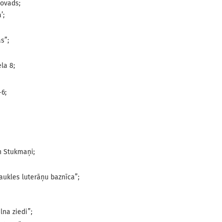
novads;
’;
s”;
la 8;
-6;
.n Stukmaņi;
raukles luterāņu baznīca”;
lna ziedi”;