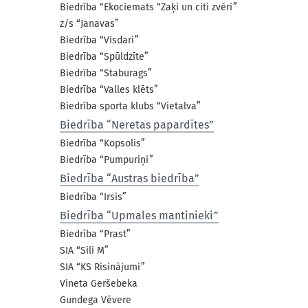
Biedrība “Ekociemats “Zaķi un citi zvēri”
z/s “Janavas”
Biedrība “Visdari”
Biedrība “Spūldzīte”
Biedrība “Staburags”
Biedrība “Valles klēts”
Biedrība sporta klubs “Vietalva”
Biedrība “Neretas papardītes”
Biedrība “Kopsolis”
Biedrība “Pumpuriņi”
Biedrība “Austras biedrība”
Biedrība “Irsis”
Biedrība “Upmales mantinieki”
Biedrība “Prast”
SIA “Sili M”
SIA “KS Risinājumi”
Vineta Geršebeka
Gundega Vēvere