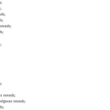
s;
;
ads;
s;
novads;
s;
;
s;
es novads;
jelgavas novads;
ds;