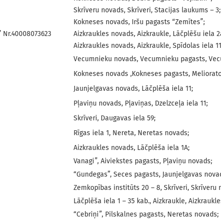
Skrīveru novads, Skrīveri, Stacijas laukums – 3;
Kokneses novads, Iršu pagasts “Zemītes”;
’ Nr.40008073623
Aizkraukles novads, Aizkraukle, Lāčplēšu iela 2
Aizkraukles novads, Aizkraukle, Spīdolas iela 11
Vecumnieku novads, Vecumnieku pagasts, Vecum
Kokneses novads ,Kokneses pagasts, Meliorator
Jaunjelgavas novads, Lāčplēša iela 11;
Pļaviņu novads, Pļaviņas, Dzelzceļa iela 11;
Skrīveri, Daugavas iela 59;
Rīgas iela 1, Nereta, Neretas novads;
Aizkraukles novads, Lāčplēša iela 1A;
Vanagi”, Aiviekstes pagasts, Pļaviņu novads;
“Gundegas”, Seces pagasts, Jaunjelgavas nova
Zemkopības institūts 20 – 8, Skrīveri, Skrīveru
Lāčplēša iela 1 – 35 kab., Aizkraukle, Aizkraukl
“Cebriņi”, Pilskalnes pagasts, Neretas novads;