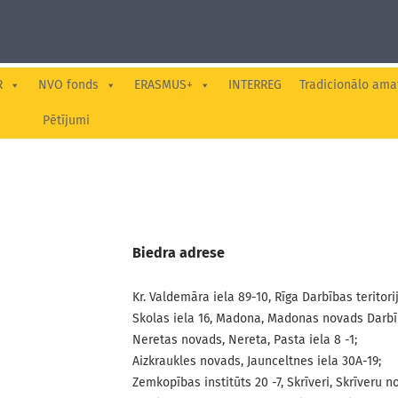
R
NVO fonds
ERASMUS+
INTERREG
Tradicionālo ama
Pētījumi
Biedra adrese
Kr. Valdemāra iela 89-10, Rīga Darbības terito
Skolas iela 16, Madona, Madonas novads Darbība
Neretas novads, Nereta, Pasta iela 8 -1;
Aizkraukles novads, Jaunceltnes iela 30A-19;
Zemkopības institūts 20 -7, Skrīveri, Skrīveru n