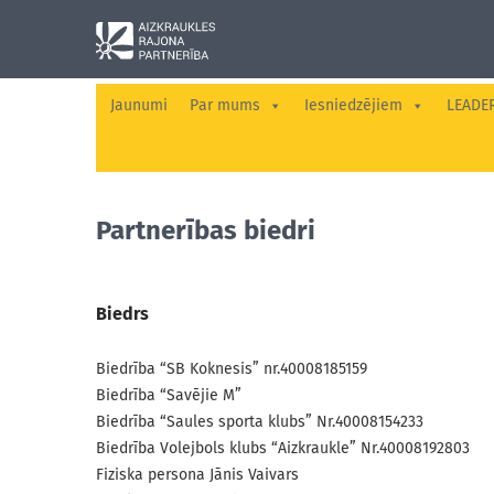
Jaunumi
Par mums
Iesniedzējiem
LEADE
Partnerības biedri
Biedrs
Biedrība “SB Koknesis” nr.40008185159
Biedrība “Savējie M”
Biedrība “Saules sporta klubs” Nr.40008154233
Biedrība Volejbols klubs “Aizkraukle” Nr.40008192803
Fiziska persona Jānis Vaivars