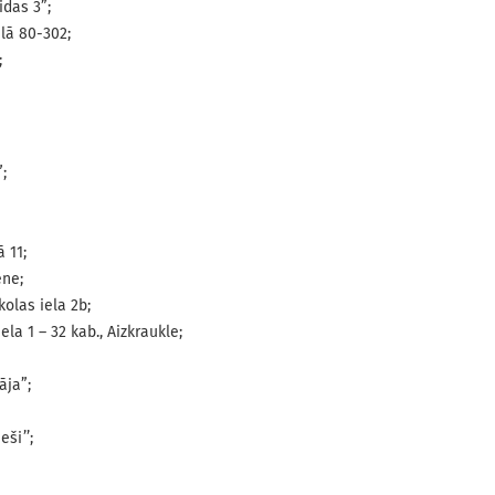
das 3”;
lā 80-302;
;
;
 11;
ne;
olas iela 2b;
ela 1 – 32 kab., Aizkraukle;
āja”;
ši’’;