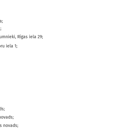
a;
;
nieki, Rīgas iela 29;
u iela 1;
ds;
 novads;
es novads;