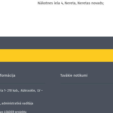
Nākotnes iela 4, Nereta, Neretas novads;
formācija
Tuvākie notikumi
la 1- 210 kab., Aizkraukle, LV –
 administratīvā vadītāja
jas LEADER projektu