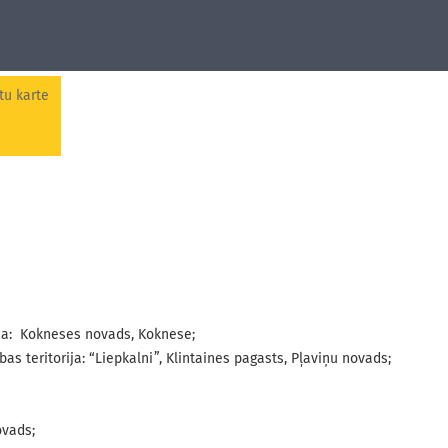
tu karte
rija: Kokneses novads, Koknese;
s teritorija: “Liepkalni”, Klintaines pagasts, Pļaviņu novads;
ovads;