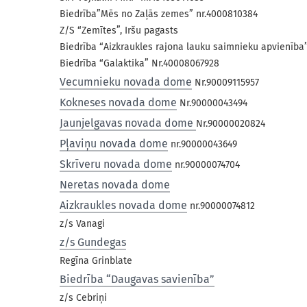
Biedrība”Mēs no Zaļās zemes” nr.4000810384
Z/S “Zemītes”, Iršu pagasts
Biedrība “Aizkraukles rajona lauku saimnieku apvienība’
Biedrība “Galaktika” Nr.40008067928
Vecumnieku novada dome
Nr.90009115957
Kokneses novada dome
Nr.90000043494
Jaunjelgavas novada dome
Nr.90000020824
Pļaviņu novada dome
nr.90000043649
Skrīveru novada dome
nr.90000074704
Neretas novada dome
Aizkraukles novada dome
nr.90000074812
z/s Vanagi
z/s Gundegas
Regīna Grinblate
Biedrība “Daugavas savienība”
z/s Cebriņi