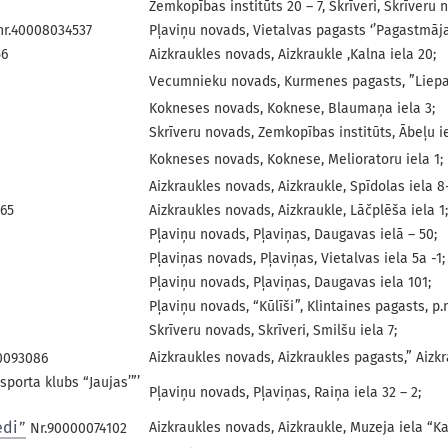
Zemkopības institūts 20 – 7, Skrīveri, Skrīveru 
nr.40008034537
Pļaviņu novads, Vietalvas pagasts ‘’Pagastmāja
56
Aizkraukles novads, Aizkraukle ,Kalna iela 20;
Vecumnieku novads, Kurmenes pagasts, ”Liepa
Kokneses novads, Koknese, Blaumaņa iela 3;
Skrīveru novads, Zemkopības institūts, Ābeļu ie
Kokneses novads, Koknese, Melioratoru iela 1;
Aizkraukles novads, Aizkraukle, Spīdolas iela 8
665
Aizkraukles novads, Aizkraukle, Lāčplēša iela 1;
Pļaviņu novads, Pļaviņas, Daugavas ielā – 50;
Pļaviņas novads, Pļaviņas, Vietalvas iela 5a -1;
Pļaviņu novads, Pļaviņas, Daugavas iela 101;
Pļaviņu novads, “Kūlīši”, Klintaines pagasts, p
Skrīveru novads, Skrīveri, Smilšu iela 7;
Aizkraukles novads, Aizkraukles pagasts,” Aizk
0093086
porta klubs “Jaujas’”’
Pļaviņu novads, Pļaviņas, Raiņa iela 32 – 2;
edi”
Aizkraukles novads, Aizkraukle, Muzeja iela “Ka
Nr.90000074102