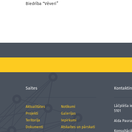
Biedrība “Vēveri”
Saites
Kontaktin
Lāčplēša ie
Aktualitātes
Notikumi
5101
Projekti
Galerijas
Teritorija
Iepirkumi
Alda Paura,
Dokumenti
Atskaites un pārskati
Konsultāci