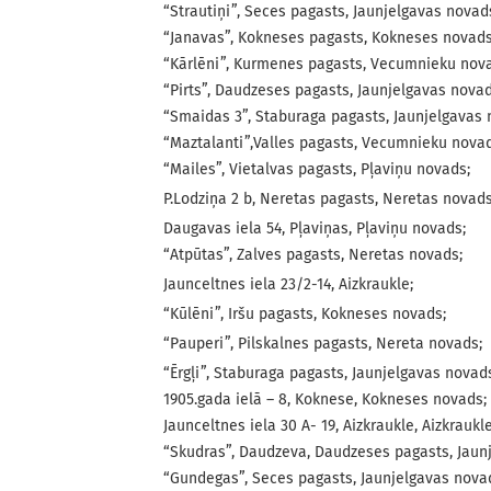
“Strautiņi”, Seces pagasts, Jaunjelgavas novad
“Janavas”, Kokneses pagasts, Kokneses novads
“Kārlēni”, Kurmenes pagasts, Vecumnieku nov
“Pirts”, Daudzeses pagasts, Jaunjelgavas novad
“Smaidas 3”, Staburaga pagasts, Jaunjelgavas 
“Maztalanti”,Valles pagasts, Vecumnieku novad
“Mailes”, Vietalvas pagasts, Pļaviņu novads;
P.Lodziņa 2 b, Neretas pagasts, Neretas novads
Daugavas iela 54, Pļaviņas, Pļaviņu novads;
“Atpūtas”, Zalves pagasts, Neretas novads;
Jaunceltnes iela 23/2-14, Aizkraukle;
“Kūlēni”, Iršu pagasts, Kokneses novads;
“Pauperi”, Pilskalnes pagasts, Nereta novads;
“Ērgļi”, Staburaga pagasts, Jaunjelgavas novad
1905.gada ielā – 8, Koknese, Kokneses novads;
Jaunceltnes iela 30 A- 19, Aizkraukle, Aizkraukl
“Skudras”, Daudzeva, Daudzeses pagasts, Jaun
“Gundegas”, Seces pagasts, Jaunjelgavas nova