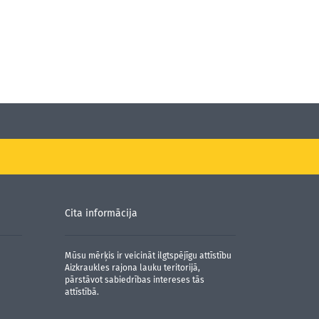
Cita informācija
Mūsu mērķis ir veicināt ilgtspējīgu attīstību
Aizkraukles rajona lauku teritorijā,
pārstāvot sabiedrības intereses tās
attīstībā.