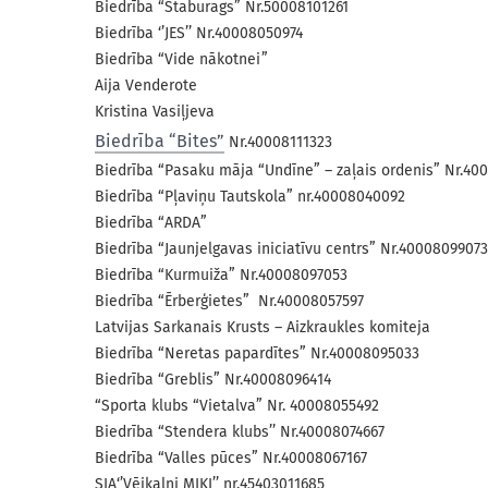
Biedrība “Staburags” Nr.50008101261
Biedrība ‘’JES’’ Nr.40008050974
Biedrība “Vide nākotnei”
Aija Venderote
Kristina Vasiļjeva
Biedrība “Bites”
Nr.40008111323
Biedrība “Pasaku māja “Undīne” – zaļais ordenis” Nr.40
Biedrība “Pļaviņu Tautskola” nr.40008040092
Biedrība “ARDA”
Biedrība “Jaunjelgavas iniciatīvu centrs” Nr.40008099073
Biedrība “Kurmuiža” Nr.40008097053
Biedrība “Ērberģietes” Nr.40008057597
Latvijas Sarkanais Krusts – Aizkraukles komiteja
Biedrība “Neretas papardītes” Nr.40008095033
Biedrība “Greblis” Nr.40008096414
“Sporta klubs “Vietalva” Nr. 40008055492
Biedrība “Stendera klubs’’ Nr.40008074667
Biedrība “Valles pūces” Nr.40008067167
SIA‘’Vējkalni MIKI’’ nr.45403011685