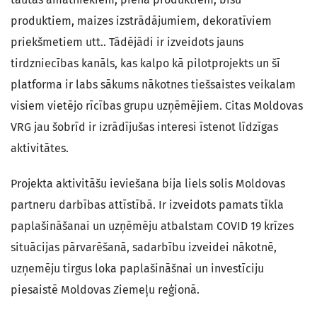
produktiem, maizes izstrādājumiem, dekoratīviem
priekšmetiem utt.. Tādējādi ir izveidots jauns
tirdzniecības kanāls, kas kalpo kā pilotprojekts un šī
platforma ir labs sākums nākotnes tiešsaistes veikalam
visiem vietējo rīcības grupu uzņēmējiem. Citas Moldovas
VRG jau šobrīd ir izrādījušas interesi īstenot līdzīgas
aktivitātes.
Projekta aktivitāšu ieviešana bija liels solis Moldovas
partneru darbības attīstībā. Ir izveidots pamats tīkla
paplašināšanai un uzņēmēju atbalstam COVID 19 krīzes
situācijas pārvarēšanā, sadarbību izveidei nākotnē,
uzņemēju tirgus loka paplašināšnai un investīciju
piesaistē Moldovas Ziemeļu reģionā.