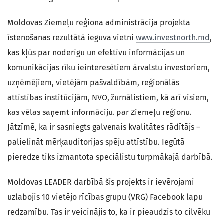
Moldovas Ziemeļu reģiona administrācija projekta
īstenošanas rezultātā ieguva vietni
www.investnorth.md
,
kas kļūs par noderīgu un efektīvu informācijas un
komunikācijas rīku ieinteresētiem ārvalstu investoriem,
uzņēmējiem, vietējām pašvaldībām, reģionālās
attīstības institūcijām, NVO, žurnālistiem, kā arī visiem,
kas vēlas saņemt informāciju. par Ziemeļu reģionu.
Jātzīmē, ka ir sasniegts galvenais kvalitātes rādītājs –
palielināt mērķauditorijas spēju attīstību. Iegūtā
pieredze tiks izmantota speciālistu turpmākajā darbībā.
Moldovas LEADER darbībā šis projekts ir ievērojami
uzlabojis 10 vietējo rīcības grupu (VRG) Facebook lapu
redzamību. Tas ir veicinājis to, ka ir pieaudzis to cilvēku