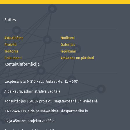
Saites
Aktualitātes
Notikumi
Projekti
Galerijas
Teritorija
Iepirkumi
Dokumenti
Atskaites un pārskati
Kontaktinformācija
Lāčplēša iela 1- 210 kab., Aizkraukle, LV – 5101
Alda Paura, administratīvā vadītāja
Konsultācijas LEADER projektu sagatavošanā un ieviešanā
+371 29487108, alda.paura@aizkrauklespartneriba.lv
Ilvija Ašmane, projektu vadītāja