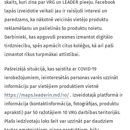
skaits, kuri zina par VRG un LEADER pieeju. Facebook
lapās izveidotie veikali jau ir raisījuši interesi un
paredzams, ka nākotnē veicinās vietējo produktu
reklamēšanu un palielinās šo produktu noietu.
Darbinieki, kas apguvuši prasmes izmantot digitālo
tirdzniecību, spēs apmācīt citus kolēģus, kā arī paši
izmantot rīkus turpmākai attīstībai.
Pašreizējā situācijā, kas saistīta ar COVID-19
ierobežojumiem, ieinteresētās personas varēs uzzināt
informāciju par vietējiem produktiem vietnē
https://maps.leaderin.md/ro/
. Izveidotajā platformā ir
informācija (kontaktinformācija, fotogrāfijas, produktu
apraksti) par 50 ražotājiem 10 VRG darbības teritorijās.
Plašs iedzīvotaju loks šeit var uzzināt par daudziem
tautas amatniekiem, piena produktiem, bišu