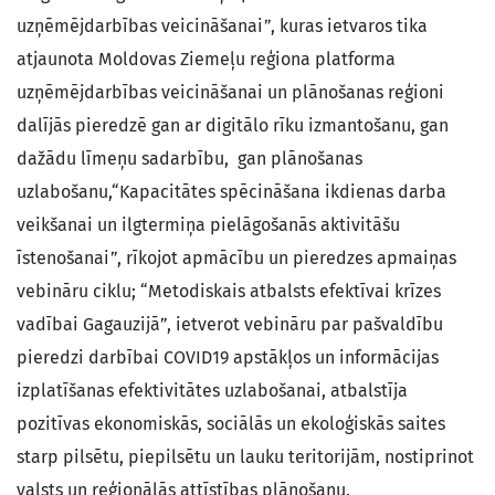
uzņēmējdarbības veicināšanai”, kuras ietvaros tika
atjaunota Moldovas Ziemeļu reģiona platforma
uzņēmējdarbības veicināšanai un plānošanas reģioni
dalījās pieredzē gan ar digitālo rīku izmantošanu, gan
dažādu līmeņu sadarbību, gan plānošanas
uzlabošanu,“Kapacitātes spēcināšana ikdienas darba
veikšanai un ilgtermiņa pielāgošanās aktivitāšu
īstenošanai”, rīkojot apmācību un pieredzes apmaiņas
vebināru ciklu; “Metodiskais atbalsts efektīvai krīzes
vadībai Gagauzijā”, ietverot vebināru par pašvaldību
pieredzi darbībai COVID19 apstākļos un informācijas
izplatīšanas efektivitātes uzlabošanai, atbalstīja
pozitīvas ekonomiskās, sociālās un ekoloģiskās saites
starp pilsētu, piepilsētu un lauku teritorijām, nostiprinot
valsts un reģionālās attīstības plānošanu.