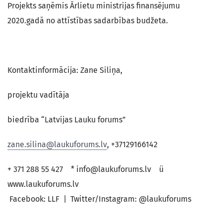
Projekts saņēmis Ārlietu ministrijas finansējumu
2020.gadā no attīstības sadarbības budžeta.
Kontaktinformācija: Zane Siliņa,
projektu vadītāja
biedrība “Latvijas Lauku forums”
zane.silina@laukuforums.lv
, +37129166142
+ 371 288 55 427 * info@laukuforums.lv ü
www.laukuforums.lv
 Facebook: LLF | Twitter/Instagram: @laukuforums