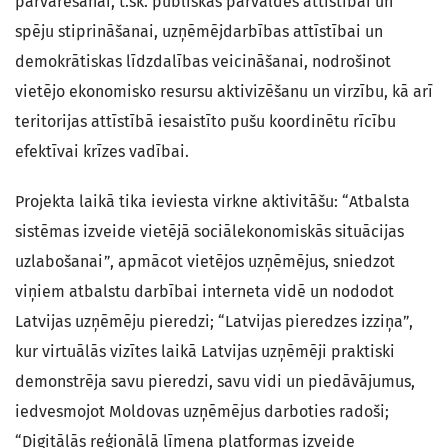
pārvarēšanai, t.sk. publiskās pārvaldes attīstībai un
spēju stiprināšanai, uzņēmējdarbības attīstībai un
demokrātiskas līdzdalības veicināšanai, nodrošinot
vietējo ekonomisko resursu aktivizēšanu un virzību, kā arī
teritorijas attīstībā iesaistīto pušu koordinētu rīcību
efektīvai krīzes vadībai.
Projekta laikā tika ieviesta virkne aktivitāšu: “Atbalsta
sistēmas izveide vietējā sociālekonomiskās situācijas
uzlabošanai”, apmācot vietējos uzņēmējus, sniedzot
viņiem atbalstu darbībai interneta vidē un nododot
Latvijas uzņēmēju pieredzi; “Latvijas pieredzes izziņa”,
kur virtuālās vizītes laikā Latvijas uzņēmēji praktiski
demonstrēja savu pieredzi, savu vidi un piedāvājumus,
iedvesmojot Moldovas uzņēmējus darboties radoši;
“Digitālās reģionālā līmeņa platformas izveide