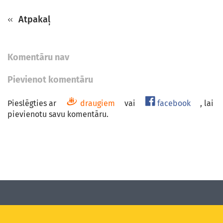
Atpakaļ
Komentāru nav
Pievienot komentāru
Pieslēgties ar
draugiem
vai
facebook
, lai
pievienotu savu komentāru.