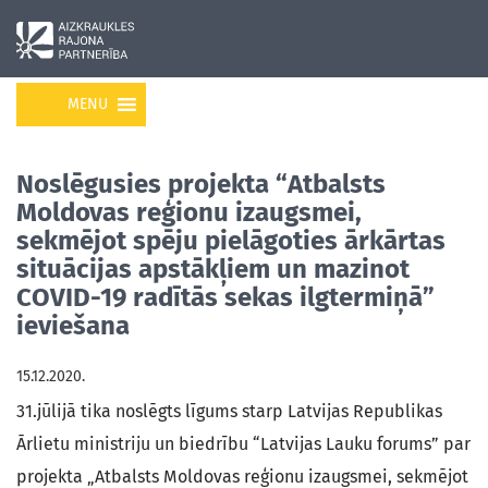
MENU
Noslēgusies projekta “Atbalsts
Moldovas reģionu izaugsmei,
sekmējot spēju pielāgoties ārkārtas
situācijas apstākļiem un mazinot
COVID-19 radītās sekas ilgtermiņā”
ieviešana
15.12.2020.
31.jūlijā tika noslēgts līgums starp Latvijas Republikas
Ārlietu ministriju un biedrību “Latvijas Lauku forums” par
projekta „Atbalsts Moldovas reģionu izaugsmei, sekmējot