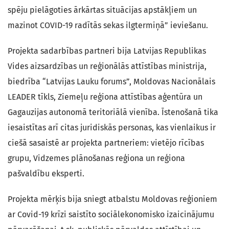
spēju pielāgoties ārkārtas situācijas apstākļiem un
mazinot COVID-19 radītās sekas ilgtermiņā” ieviešanu.
Projekta sadarbības partneri bija Latvijas Republikas
Vides aizsardzības un reģionālās attīstības ministrija,
biedrība “Latvijas Lauku forums”, Moldovas Nacionālais
LEADER tīkls, Ziemeļu reģiona attīstības aģentūra un
Gagauzijas autonomā teritoriālā vienība. Īstenošanā tika
iesaistītas arī citas juridiskās personas, kas vienlaikus ir
ciešā sasaistē ar projekta partneriem: vietējo rīcības
grupu, Vidzemes plānošanas reģiona un reģiona
pašvaldību eksperti.
Projekta mērķis bija sniegt atbalstu Moldovas reģioniem
ar Covid-19 krīzi saistīto sociālekonomisko izaicinājumu