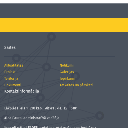
Saites
Aktualitātes
Notikumi
Projekti
Galerijas
Teritorija
Iepirkumi
Dokumenti
Atskaites un pārskati
Kontaktinformācija
Lāčplēša iela 1- 210 kab., Aizkraukle, LV – 5101
Alda Paura, administratīvā vadītāja
Konsultācijas LEADER projektu sagatavošanā un ieviešanā