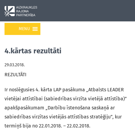
MENU
4.kārtas rezultāti
29.03.2018.
REZULTĀTI
Ir noslēgusies 4. kārta LAP pasākuma „Atbalsts LEADER
vietējai attīstībai (sabiedrības virzīta vietējā attīstība)”
apakšpasākumam „Darbību īstenošana saskaņā ar
sabiedrības virzītas vietējās attīstības stratēģiju”, kur
termiņš bija no 22.01.2018. – 22.02.2018.