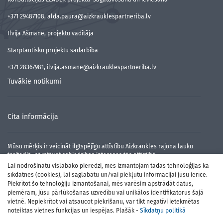
+371 29487108, alda.paura@aizkrauklespartneriba.lv
Ilvija Ašmane, projektu vadītāja
Starptautisko projektu sadarbība
+371 28367981, ilvija.asmane@aizkrauklespartneriba.lv
Tuvākie notikumi
Cita informācija
Mūsu mērķis ir veicināt ilgtspējīgu attīstību Aizkraukles rajona lauku
teritorijā, pārstāvot sabiedrības intereses tās attīstībā.
Lai nodrošinātu vislabāko pieredzi, mēs izmantojam tādas tehnoloģijas kā
sīkdatnes (cookies), lai saglabātu un/vai piekļūtu informācijai jūsu ierīcē.
Piekrītot šo tehnoloģiju izmantošanai, mēs varēsim apstrādāt datus,
piemēram, jūsu pārlūkošanas uzvedību vai unikālos identifikatorus šajā
vietnē. Nepiekrītot vai atsaucot piekrišanu, var tikt negatīvi ietekmētas
noteiktas vietnes funkcijas un iespējas. Plašāk -
Sīkdatņu politikā