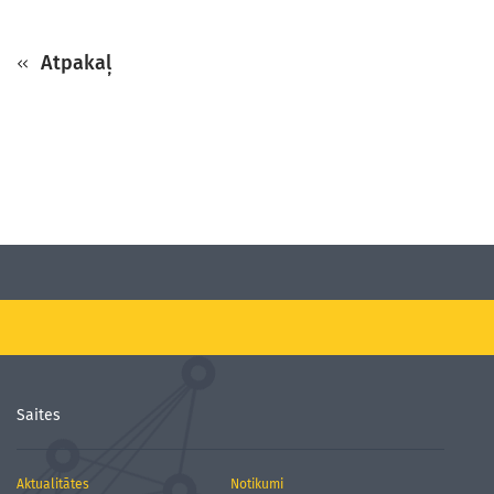
Atpakaļ
Saites
Aktualitātes
Notikumi