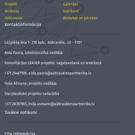
Projekti
Galerijas
Teritorija
Iepirkumi
Dokumenti
Atskaites un pārskati
Kontaktinformācija
Lāčplēša iela 1- 210 kab., Aizkraukle, LV – 5101
Alda Paura, administratīvā vadītāja
Konsultācijas LEADER projektu sagatavošanā un ieviešanā
+371 29487108, alda.paura@aizkrauklespartneriba.lv
Ilvija Ašmane, projektu vadītāja
Starptautisko projektu sadarbība
+371 28367981, ilvija.asmane@aizkrauklespartneriba.lv
Tuvākie notikumi
Cita informācija