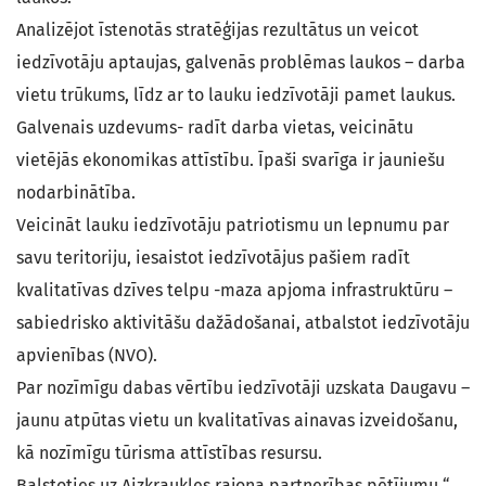
Analizējot īstenotās stratēģijas rezultātus un veicot
iedzīvotāju aptaujas, galvenās problēmas laukos – darba
vietu trūkums, līdz ar to lauku iedzīvotāji pamet laukus.
Galvenais uzdevums- radīt darba vietas, veicinātu
vietējās ekonomikas attīstību. Īpaši svarīga ir jauniešu
nodarbinātība.
Veicināt lauku iedzīvotāju patriotismu un lepnumu par
savu teritoriju, iesaistot iedzīvotājus pašiem radīt
kvalitatīvas dzīves telpu -maza apjoma infrastruktūru –
sabiedrisko aktivitāšu dažādošanai, atbalstot iedzīvotāju
apvienības (NVO).
Par nozīmīgu dabas vērtību iedzīvotāji uzskata Daugavu –
jaunu atpūtas vietu un kvalitatīvas ainavas izveidošanu,
kā nozīmīgu tūrisma attīstības resursu.
Balstoties uz Aizkraukles rajona partnerības pētījumu “